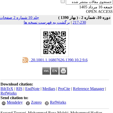
16 مرداد 1405
OPEN
ACCE
وره 10، شماره 2 - ( بهار 1390 )
جلد 10 شماره 2 صفحات
230-217
|
برگشت به فهرست نسخه ها
‎ 20.1001.1.16807626.1390.10.2.9.6
Download citation:
BibTeX
|
RIS
|
EndNote
|
Medlars
|
ProCite
|
Reference Manager
|
RefWorks
Send citation to:
Mendeley
Zotero
RefWorks
Sogand Tourani, Mohammad Reza Maleki, Mohammad Hadian,