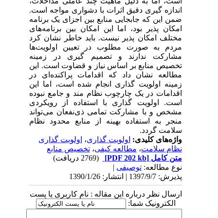
است، اما به دلیل ماهیت چند عاملی مداخلات،
اندازه گیری دقیق اثرات با دشواری مواجه است.
ضمن این که جابجایی منابع بین اجزای یک برنامه
امکان پذیر بود، اما این امکان بین برنامه‌های
مختلف امکان پذیر نیست. باید خاطر نشان کرد
مردم به صورت مطلوب در تعیین اولویت‌ها
مشارکت ندارند و تصمیم گیری در زمینه
تخصیص منابع بر اساس نیاز و قضاوت است. این
مطالعه نشان داد که اقدامات پراکنده‌ای در
زمینه اولویت گذاری انجام شده است، اما این
اقدامات در یک چارچوب نظام مند و جامع نبوده
است. اولویت گذاری با استفاده از رویکردی
مشخص و با مشارکت تمامی ذی‌نفعان می‌تواند
منجر به استفاده بهینه از منابع محدود نظام
سلامت گردد.
واژه‌های کلیدی:
اولویت گذاری
،
اولویت گذاری
نظام سلامت
،
مطالعه کیفی
،
تخصیص منابع
متن کامل
[PDF 202 kb]
(2769 دریافت)
نوع مطالعه:
توصیفی
|
پذیرش: 1397/9/7 | انتشار: 1390/1/26
ارسال نظر درباره این مقاله : نام کاربری یا پست
الکترونیک شما: