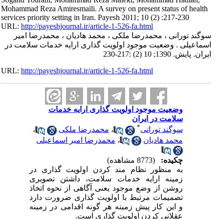
Mohammad Reza Amiresmaili. A survey on present status of health
services priority setting in Iran. Payesh 2011; 10 (2) :217-230
URL:
http://payeshjournal.ir/article-1-526-fa.html
سوگند تورانی ، محمدرضا ملکی ، محمد هادیان ، محمدرضا امیر
اسماعیلی . وضعیت موجود اولویت گذاری ارایه خدمات سلامت در
ایران. پایش. 1390; 10 (2) :217-230
URL:
http://payeshjournal.ir/article-1-526-fa.html
وضعیت موجود اولویت گذاری ارایه خدمات
سلامت در ایران
*
سوگند تورانی
،
محمدرضا ملکی
،
محمد هادیان
،
محمدرضا امیر اسماعیلی
چکیده:
(8773 مشاهده)
به منظور نظام مند کردن اولویت گذاری در
زمینه ارایه خدمات سلامت، داشتن تصویری
روشن از وضع موجود یعنی آگاهی از نحوه اتخاذ
تصمیمات مرتبط با اولویت گذاری ضرورت دارد
و این کار پیش زمینه هر گونه اقدامی در زمینه
عقلانی کردن اولویت گذاری است.