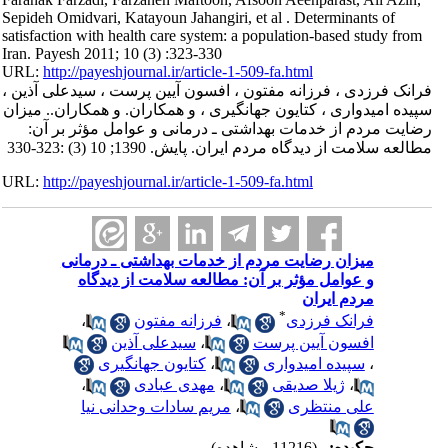
Sepideh Omidvari, Katayoun Jahangiri, et al . Determinants of
satisfaction with health care system: a population-based study from
Iran. Payesh 2011; 10 (3) :323-330
URL:
http://payeshjournal.ir/article-1-509-fa.html
فرانک فرزدی ، فرزانه مفتون ، افسون آیین پرست ، سیدعلی آذین ،
سپیده امیدواری ، کتایون جهانگیری ، و همکاران. و همکاران.. میزان
رضایت مردم از خدمات بهداشتی ـ درمانی و عوامل مؤثر بر آن:
مطالعه سلامت از دیدگاه مردم ایران. پایش. 1390; 10 (3) :323-330
URL:
http://payeshjournal.ir/article-1-509-fa.html
میزان رضایت مردم از خدمات بهداشتی ـ درمانی
و عوامل مؤثر بر آن: مطالعه سلامت از دیدگاه
مردم ایران
*
فرانک فرزدی
،
فرزانه مفتون
،
افسون آیین پرست
،
سیدعلی آذین
،
سپیده امیدواری
،
کتایون جهانگیری
،
ژیلا صدیقی
،
مهدی عبادی
،
علی منتظری
،
مریم سادات وحدانی نیا
چکیده:
(11216 مشاهده)