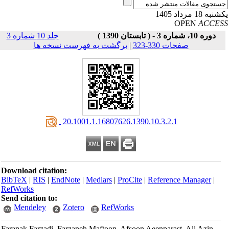
به 18 مرداد 1405
OPEN
ACCE
دوره 10، شماره 3 - ( تابستان 1390 )
جلد 10 شماره 3
صفحات 330-323
|
برگشت به فهرست نسخه ها
‎ 20.1001.1.16807626.1390.10.3.2.1
Download citation:
BibTeX
|
RIS
|
EndNote
|
Medlars
|
ProCite
|
Reference Manager
|
RefWorks
Send citation to:
Mendeley
Zotero
RefWorks
Faranak Farzadi, Farzaneh Maftoon, Afsoon Aeenparast, Ali Azin,