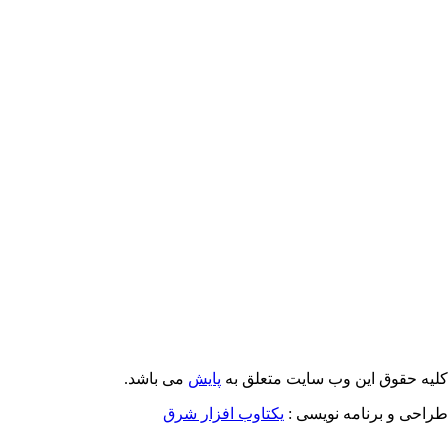
Email: info@Payeshjournal.ir
Web sites: http://www.Payeshjournal.ir
http://www.ihsr.ac.ir
یه حقوق این وب سایت متعلق به
پایش
می باشد.
احی و برنامه نویسی :
یکتاوب افزار شرق