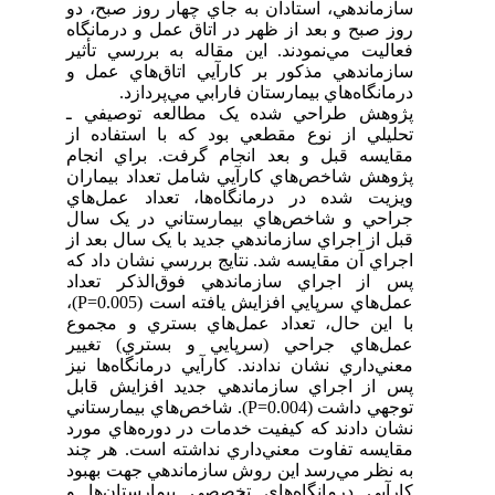
سازماندهي، استادان به جاي چهار روز صبح، دو
روز صبح و بعد از ظهر در اتاق عمل و درمانگاه
فعاليت مي‌نمودند. اين مقاله به بررسي تأثير
سازماندهي مذکور بر کارآيي اتاق‌هاي عمل و
درمانگاه‌هاي بيمارستان‌ فارابي مي‌پردازد.
پژوهش طراحي شده يک مطالعه توصيفي ـ
تحليلي از نوع مقطعي بود که با استفاده از
مقايسه قبل و بعد انجام گرفت. براي انجام
پژوهش شاخص‌هاي کارآيي شامل تعداد بيماران
ويزيت شده در درمانگاه‌ها، تعداد عمل‌هاي
جراحي و شاخص‌هاي بيمارستاني در يک سال
قبل از اجراي سازماندهي جديد با يک سال بعد از
اجراي آن مقايسه شد. نتايج بررسي نشان داد که
پس از اجراي سازماندهي فوق‌الذکر تعداد
عمل‌هاي سرپايي افزايش يافته است (P=0.005)،
با اين حال، تعداد عمل‌هاي بستري و مجموع
عمل‌هاي جراحي (سرپايي و بستري) تغيير
معني‌داري نشان ندادند. کارآيي درمانگاه‌ها نيز
پس از اجراي سازماندهي جديد افزايش قابل
توجهي داشت (P=0.004). شاخص‌هاي بيمارستاني
نشان دادند که کيفيت خدمات در دوره‌هاي مورد
مقايسه تفاوت معني‌داري نداشته است. هر چند
به نظر مي‌رسد اين روش سازماندهي جهت بهبود
کارآيي درمانگاه‌هاي تخصصي بيمارستان‌ها و