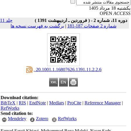
به 18 مرداد 1405
OPEN
ACCE
دوره 11، شماره 2 - ( فروردین ـ اردیبهشت 1391 )
جلد 11
شماره 2 صفحات 187-181
|
برگشت به فهرست نسخه ها
‎ 20.1001.1.16807626.1391.11.2.2.6
Download citation:
BibTeX
|
RIS
|
EndNote
|
Medlars
|
ProCite
|
Reference Manager
|
RefWorks
Send citation to:
Mendeley
Zotero
RefWorks
Farzad Faraji Khiavi, Mohammad Reza Maleki, Naser Sadr