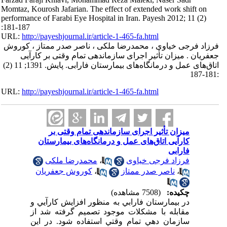
Momtaz, Kourosh Jafarian. The effect of extended work shift on
performance of Farabi Eye Hospital in Iran. Payesh 2012; 11 (2)
:181-187
URL:
http://payeshjournal.ir/article-1-465-fa.html
فرزاد فرجی خیاوی ، محمدرضا ملکی ، ناصر صدر ممتاز ، کوروش
جعفریان . میزان تأثیر اجرای سازماندهی تمام وقتی بر کارآیی
اتاق‌های عمل و درمانگاه‌های بیمارستان فارابی. پایش. 1391; 11 (2)
:181-187
URL:
http://payeshjournal.ir/article-1-465-fa.html
میزان تأثیر اجرای سازماندهی تمام وقتی بر
کارآیی اتاق‌های عمل و درمانگاه‌های بیمارستان
فارابی
فرزاد فرجی خیاوی
،
محمدرضا ملکی
،
ناصر صدر ممتاز
،
کوروش جعفریان
چکیده:
(7508 مشاهده)
در بيمارستان فارابي به منظور افزايش کارآيي و
مقابله با مشکلات موجود تصميم گرفته شد از
سازمان دهي تمام وقتي استفاده شود. در اين