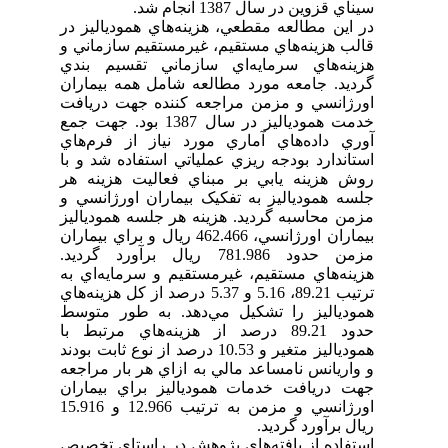
سيناي قزوين در سال 1387 انجام شد.
در اين مطالعه مقطعي، هزينه‌هاي همودياليز در
قالب هزينه‌هاي مستقيم، غيرمستقيم سازماني و
هزينه‌هاي سرمايه‌اي سازماني تقسيم بندي
گرديد. جامعه مورد مطالعه شامل همه بيماران
اورژانسي و مزمن مراجعه کننده جهت دريافت
خدمت همودياليز در سال 1387 بود. جهت جمع
آوري داده‌هاي آماري مورد نياز از فرم‌هاي
استاندارد بودجه ريزي عملياتي استفاده شد و با
روش هزينه يابي بر مبناي فعاليت هزينه هر
جلسه همودياليز به تفکيک بيماران اورژانسي و
مزمن محاسبه گرديد. هزينه هر جلسه همودياليز
بيماران اورژانسي، 462.466 ريال و براي بيماران
مزمن حدود 781.986 ريال برآورد گرديد.
هزينه‌هاي مستقيم، غيرمستقيم و سرمايه‌اي به
ترتيب 89.21، 5.16 و 5.37 درصد از کل هزينه‌هاي
همودياليز را تشکيل مي‌دهد. به طور متوسط
حدود 89.21 درصد از هزينه‌هاي مرتبط با
همودياليز متغير و 10.53 درصد از نوع ثابت بودند
و واريانس نامساعد مالي به ازاي هر بار مراجعه
جهت دريافت خدمات همودياليز براي بيماران
اورژانسي و مزمن به ترتيب 12.966 و 15.916
ريال برآورد گرديد.
استفاده از يافته‌هاي پژوهش در راستاي تخصيص