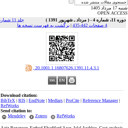
17 مرداد 1405
OPEN
ACCE
11، شماره 4 - ( مرداد ـ شهریور 1391 )
جلد 11 شماره
4 صفحات 442-435
|
برگشت به فهرست نسخه ها
‎ 20.1001.1.16807626.1391.11.4.3.1
Download citation:
BibTeX
|
RIS
|
EndNote
|
Medlars
|
ProCite
|
Reference Manager
|
RefWorks
Send citation to:
Mendeley
Zotero
RefWorks
Aziz Rezapoor, Farbod Ebadifard Azar, Jalal Arabloo. Cost analysis