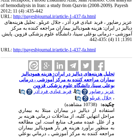
of hemodialysis in Iran: a study from Qazvin (2008-2009). Payesh
2012; 11 (4) :435-442
URL:
http://payeshjournal.ir/article-1-437-fa.html
عزیز رضاپور ، فربد عبادی فرد آذر ، جلال عربلو . تحلیل هزینه‌های
دیالیز در ایران: هزینه همودیالیز بیماران مراجعه کننده به مرکز
آموزشی - درمانی بوعلی سینا، دانشگاه علوم پزشکی قزوین. پایش.
1391; 11 (4) :435-442
URL:
http://payeshjournal.ir/article-1-437-fa.html
تحلیل هزینه‌های دیالیز در ایران: هزینه همودیالیز
بیماران مراجعه کننده به مرکز آموزشی - درمانی
بوعلی سینا، دانشگاه علوم پزشکی قزوین
عزیز رضاپور
،
فربد عبادی فرد آذر
،
جلال عربلو
چکیده:
(10738 مشاهده)
استفاده از دياليز در بيماران مبتلا به بيماري
مراحل انتهايي کليه، از مداخلات درماني هزينه بر
و از علل عمده مصرف منابع است. اين مطالعه
به منظور برآورد هزينه هر بار همودياليز بيماران
مراجعه کننده به مرکز آموزشي ـ درماني بوعلي