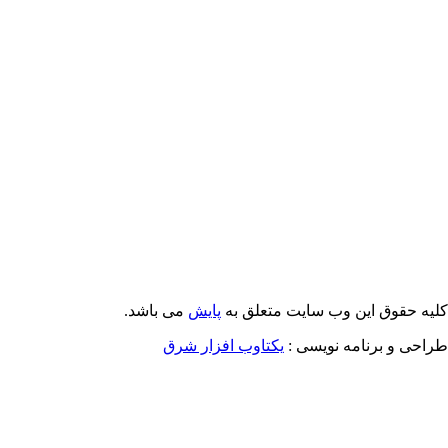
Email: info@Payeshjournal.ir
Web sites: http://www.Payeshjournal.ir
http://www.ihsr.ac.ir
یه حقوق این وب سایت متعلق به
پایش
می باشد.
احی و برنامه نویسی :
یکتاوب افزار شرق