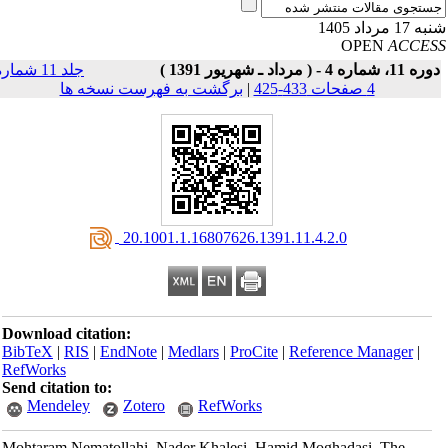
17 مرداد 1405
OPEN
ACCE
11، شماره 4 - ( مرداد ـ شهریور 1391 )
جلد 11 شماره
4 صفحات 433-425
|
برگشت به فهرست نسخه ها
‎ 20.1001.1.16807626.1391.11.4.2.0
Download citation:
BibTeX
|
RIS
|
EndNote
|
Medlars
|
ProCite
|
Reference Manager
|
RefWorks
Send citation to:
Mendeley
Zotero
RefWorks
Mohtaram Nematollahi, Nader Khalesi, Hamid Moghadasi. The