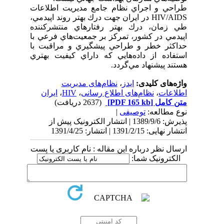
طراحي و اجراي نظام جامع مديريت اطلاعات
HIV/AIDS در ايران جهت درك بهتر روند اپيدمي،
طي زمان، درك بهتر رفتارهاي منتشركننده
اپيدمي در كشور، تمركز بر جمعيت‌هاي فرعي با
حداكثر خطر و طراحي پيشگيري و مراقبت با
استفاده از داده‌هايي که داراي كيفيت بهتري
هستند پيشنهاد مي‌گردد.
واژه‌های کلیدی:
ایدز
،
نظام‌های مدیریت
اطلاعات
،
نظام‌های اطلاع رسانی
،
HIV
،
ایران
متن کامل
[PDF 165 kb]
(2637 دریافت)
نوع مطالعه:
توصیفی
|
پذیرش: 1389/9/6 | انتشار الکترونیک پیش از
انتشار نهایی: 1391/2/15 | انتشار: 1391/4/25
ارسال نظر درباره این مقاله : نام کاربری یا پست
الکترونیک شما: