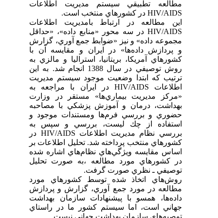
مطالعه تطبيقي سيستم مديريت اطلاعات
HIV/AIDS در کشورهاي منتخب است.
اين مطالعه در ارتباط بامديريت اطلاعات
HIV/AIDS در سه محور «منابع داده»، «حداقل
مجموعه داده» و نيز «ضوابط جمع آوري، گزارش
و پردازش داده‌ها» در ايران و مقايسه آن با
كشورهاي آمريكا، بريتانيا، استراليا و مالزي به
روش توصيفي در سال 1388 انجام شد. به اين
ترتيب که ابتدا وضعيت موجود سيستم مديريت
اطلاعات HIV/AIDS در ايران با مراجعه به
«مرکز مديريت بيماري‌ها» مستقر در وزارت
بهداشت، درمان و آموزش پزشكي با مصاحبه
حضوري و بررسي فرم‌ها ومستندات موجود و
استفاده از چك ليست، بررسي و سپس به
بررسي نظام مديريت اطلاعات HIV/AIDS در
کشورهاي منتخب پرداخته شد. تحليل اطلاعات بر
اساس مقايسه ويژگي‌هاي نظام‌هاي اشاره شده
در کشورهاي مورد مطالعه ،به صورت تحليل
توصيفي ـ نظري صورت گرفت.
روش‌هاي اتخاذ شده توسط کشورهاي مورد
مطالعه در مورد جمع آوري، گزارش و پردازش
داده‌ها، همسو با پيشنهادات سازمان بهداشت
جهاني است، اما سيستم کشور ما در راستاي
توصيه‌هاي سازمان بهداشت جهاني نيست.