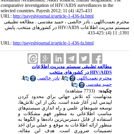
comparative investigation of HIV/AIDS surveillances in the
selected countries. Payesh 2012; 11 (4) :425-433
URL:
http://payeshjournal.ir/article-1-436-fa.html
محترم نعمت‌اللهی ، نادر خالصی ، حمید مقدسی . مطالعه تطبیقی
سیستم مدیریت اطلاعات HIV/AIDS در کشورهای منتخب. پایش.
1391; 11 (4) :425-433
URL:
http://payeshjournal.ir/article-1-436-fa.html
مطالعه تطبیقی سیستم مدیریت اطلاعات
HIV/AIDS در کشورهای منتخب
محترم نعمت‌اللهی
،
نادر خالصی
،
حمید مقدسی
چکیده:
(7733 مشاهده)
مدتهاست که تلاش جهاني براي محدود کردن
اپيدمي ايدز آغاز شده است. يکي از اين تلاش‌ها،
توسعه شيوه‌هاي علمي و راه اندازي سيستم‌هاي
مناسب اطلاعاتي به منظور فهم مشکلات و
استفاده از قابل دسترس‌ترين داده‌ها و الگوها به
منظور ارائه اطلاعات به موقع و عملي براي اخذ
تصميمات ضروري است. هدف اين مقاله،