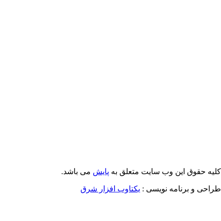
Email: info@Payeshjournal.ir
Web sites: http://www.Payeshjournal.ir
http://www.ihsr.ac.ir
یه حقوق این وب سایت متعلق به
پایش
می باشد.
احی و برنامه نویسی :
یکتاوب افزار شرق