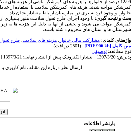
12/99 درصد از خانوارها با هزینه های کمرشکن ناشی از هزینه های س
کمرشکن مواجه شدند. هزینه های کمرشکن سلامت با استفاده از خدمات د
خانوار، و وجود فرد بستری در بیمارستان ارتباط معنادار نشان داد.
حث و نتیجه گیری:
با وجود اجرای طرح تحول سلامت هنوز بسیاری از خ
کمرشکن مواجه می شوند و بخشی از آنها به دلیل این هزینه ها به زیر
شهرستان ها و استان های محروم داشته باشند.
واژه‌های کلیدی:
مشارکت مالی خانوار
،
هزینه های سلامت
،
طرح تحول
متن کامل
[PDF 906 kb]
(2501 دریافت)
نوع مطالعه:
توصیفی
|
پذیرش: 1397/3/20 | انتشار الکترونیک پیش از انتشار نهایی: 1397/3/21 | انتشار: 1397/2/25
ارسال نظر درباره این مقاله : نام کاربری ی
بازنشر اطلاعات