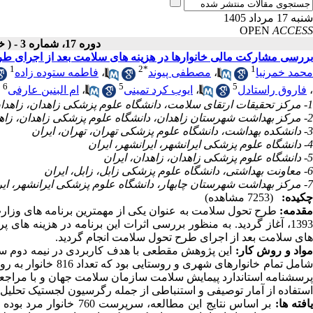
شنبه 17 مرداد 1405
OPEN
ACCESS
دوره 17، شماره 3 - ( خرداد ـ تیر 1397 )
بررسی مشارکت مالی خانوارها در هزینه های سلامت بعد از اجرای ط
1
2
*
1
محمد خمرنیا
،
مصطفی پیوند
،
فاطمه ستوده زاده
6
5
5
،
فاروق راستادل
،
ایوب کرد تمینی
،
ام البنین عارفی
1- مرکز تحقیقات ارتقای سلامت، دانشگاه علوم پزشکی زاهدان، زاهدان، ایران
2- مرکز بهداشت شهرستان زاهدان، دانشگاه علوم پزشکی زاهدان، زاهدان، ایران
3- دانشکده بهداشت، دانشگاه علوم پزشکی تهران، تهران، ایران
4- دانشگاه علوم پزشکی ایرانشهر، ایرانشهر، ایران
5- دانشگاه علوم پزشکی زاهدان، زاهدان، ایران
6- معاونت بهداشتی، دانشگاه علوم پزشکی زابل، زابل، ایران
7- مرکز بهداشت شهرستان چابهار، دانشگاه علوم پزشکی ایرانشهر، ایرانشهر، ایران
چکیده:
(7253 مشاهده)
قدمه:
طرح تحول سلامت به عنوان یکی از مهمترین برنامه های وزا
1393، آغاز گردید. به منظور بررسی اثرات این برنامه در هزینه ه
های سلامت بعد از اجرای طرح تحول سلامت انجام گردید.
واد و روش کار:
شامل تمام خانوارهای
استفاده از آمار توصیفی و استنباطی از جمله رگرسیون لجستیک تحلیل
افته ها: