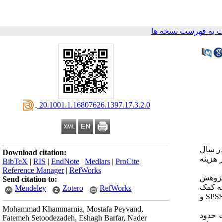
 به فهرست نسخه ها
‎ 20.1001.1.16807626.1397.17.3.2.0
ر سال
Download citation:
 هزینه
BibTeX
|
RIS
|
EndNote
|
Medlars
|
ProCite
|
Reference Manager
|
RefWorks
 شد. جامعه پژوهش
Send citation to:
 ها به کمک
Mendeley
Zotero
RefWorks
پرسشنامه استاندارد پیمایش سلامت سازمان سلامت جهان و با مراجعه حضوری به منازل خانوارها انجام شد. داده ها با کمک نرم افزار SPSS v 19 و
Mohammad Khammarnia, Mostafa Peyvand,
 سلامت حدود
Fatemeh Setoodezadeh, Eshagh Barfar, Nader