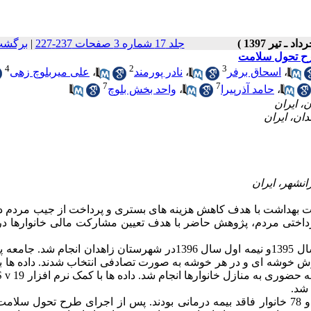
جلد 17 شماره 3 صفحات 237-227
|
برگشت
رح تحول سلامت
4
2
3
،
اسحاق برفر
،
نادر پورمند
،
علی میربلوچ زهی
7
7
،
حامد آذرپیرا
،
واحد بخش بلوچ
رت بهداشت با هدف کاهش هزینه های بستری و پرداخت از جیب مردم د
ای پرداختی مردم، پژوهش حاضر با هدف تعیین مشارکت مالی خانوارها در
این پژوهش مقطعی با هدف کاربردی در نیمه دوم سال 1395و نیمه اول سال 1396در شهرستان زاهدان انجام
 شهری و روستایی بود که تعداد 816 خانوار به روش خوشه ای و در هر خوشه به صورت تصادفی انتخاب شدند. داده
 شد.
بر اساس نتایج این مطالعه، سرپرست 760 خانوار مرد بوده و 78 خانوار فاقد بیمه درمانی بودند. پس از اجرای طرح تحول