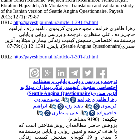
Ebrahim Hajizadeh, Ali Montazeri. Translation and validation study
of the Iranian version of Seattle Angina Questionnaire. Payesh
2013; 12 (1) :79-87
URL:
http://payeshjournal.ir/article-1-391-fa.html
زهرا طاهری خرامه ، مجیده هروی کریموی ، ناهید رژه ، ابراهیم
حاجی‌زاده ، علی منتظری . ترجمه و بررسی روایی و پایایی
پرسشنامه اختصاصی سنجش کیفیت زندگی بیماران مبتلا به آنژین
صدری(Seattle Angina Questionnaire). پایش. 1391; 12 (1) :79-87
URL:
http://payeshjournal.ir/article-1-391-fa.html
ترجمه و بررسی روایی و پایایی پرسشنامه
اختصاصی سنجش کیفیت زندگی بیماران مبتلا به
آنژین صدری(Seattle Angina Questionnaire)
زهرا طاهری خرامه
،
مجیده هروی
کریموی
،
ناهید رژه
،
ابراهیم
حاجی‌زاده
،
علی منتظری
چکیده:
(9190 مشاهده)
پژوهش حاضر مطالعه‌اي روش‌شناختي است که
با هدف ترجمه و تعيين روايي و پايايي پرسشنامه
5 بعدي و 19 گويه‌اي سنجش کيفيت زندگي