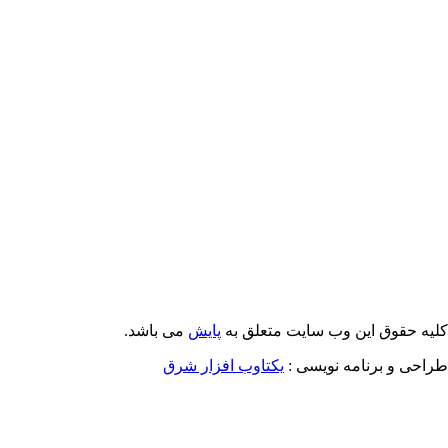
Email: info@Payeshjournal.ir
Web sites: http://www.Payeshjournal.ir
http://www.ihsr.ac.ir
یه حقوق این وب سایت متعلق به
پایش
می باشد.
احی و برنامه نویسی :
یکتاوب افزار شرق