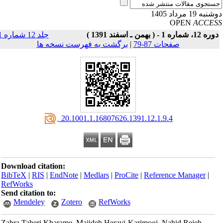
به 19 مرداد 1405
OPEN
ACCE
ه 12، شماره 1 - ( بهمن ـ اسفند 1391 )
جلد 12 شماره 1
صفحات 87-79
|
برگشت به فهرست نسخه ها
‎ 20.1001.1.16807626.1391.12.1.9.4
Download citation:
BibTeX
|
RIS
|
EndNote
|
Medlars
|
ProCite
|
Reference Manager
|
RefWorks
Send citation to:
Mendeley
Zotero
RefWorks
Zahra Taheri Kharame, Majideh Heravi-Karimooi, Nahid Rejeh,