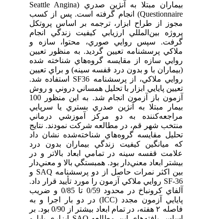
بيماران مبتلا به آنژين صدري (Seattle Angina
Questionnaire) انجام گرفته است. پس از کسب
مجوز از طراح ابزار، ترجمه بر اساس پروتکل
پروژه بين‌المللي ارزيابي کيفيت زندگي انجام
گرفت. سپس روايي صوري، محتوا، سازه و
ملاکي پرسشنامه تعيين گرديد. به منظور تعيين
روايي سازه از مقايسه گروه‌هاي شناخته شده
(بيماران با و بدون درد قفسه سينه) و براي تعيين
روايي ملاکي، از پرسشنامه SF36 استفاده شد.
تعيين پايايي ابزار با تحليل همساني دروني و روش
آزمون باز آزمون انجام شد. به اين منظور 100
بيمار مبتلا به آنژين صدري بستري يا سرپايي
مراجعه‌کننده به دو مرکز آموزشي درماني
منتخب شهر قم، در مطالعه شرکت نمودند. نتايج
تحليل مقايسه گروه‌هاي شناخته‌شده نشان داد
كه ميانگين کيفيت زندگي بيماران بدون درد
علامت قفسه سينه در تمامي ابعاد بالاتر و در
بيشتر ابعاد معني‌دار بود. همبستگي بالا و معني‌دار
بين اکثر نمرات حاصل از دو پرسشنامه SAQ و
SF-36 روايي ملاکي آزمون را مورد تأييد قرار داد.
آلفاي کرونباخ در محدود 0/59 تا 0/85 و ضريب
پايايي آزمون مجدد (ICC) در دو بار اجرا و به
فاصله ۲ هفته، در تمام ابعاد بيشتر از 0/90 بود. بر
اساس يافته‌هاي اين مطالعه،SAQ ابزاري پايا و