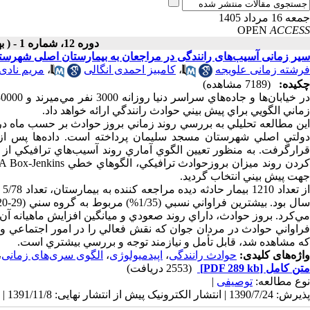
جمعه 16 مرداد 1405
OPEN
ACCESS
دوره 12، شماره 1 - ( بهمن ـ اسفند 1391 )
سیر زمانی آسیب‌های رانندگی در مراجعان به بیمارستان اصلی شهرس
فرشته زمانی علویجه
،
کامبیز احمدی انگالی
،
مریم نادی 
چکیده:
(7189 مشاهده)
زماني الگويي براي پيش بيني حوادث رانندگي ارائه خواهد داد.
جهت پيش بيني انتخاب گرديد.
مي‌کرد. بروز حوادث، داراي روند صعودي و ميانگين افزايش ماهيانه آن حدود 7/0 نسبت به ماه‌هاي ق
فراواني حوادث در مردان جوان که نقش فعالي را در امور اجتماعي و اق
که مشاهده شد، قابل تأمل و نيازمند توجه و بررسي بيشتري است.
واژه‌های کلیدی:
حوادث رانندگی
،
اپیدمیولوژی
،
الگوی سری‌های زمانی
،
متن کامل
[PDF 289 kb]
(2553 دریافت)
نوع مطالعه:
توصیفی
|
پذیرش: 1390/7/24 | انتشار الکترونیک پیش از انتشار نهایی: 1391/11/8 | انتشار: 1391/10/26