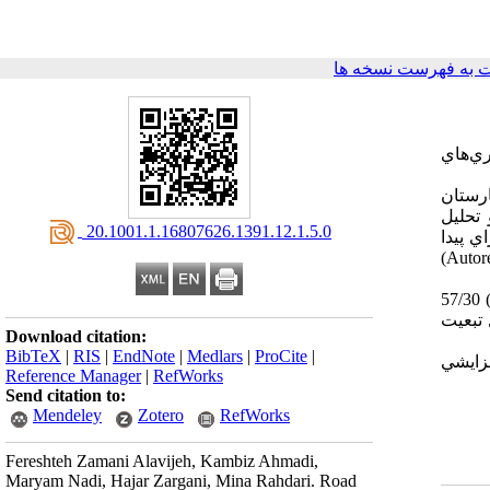
 به فهرست نسخه ها
ه از سري‌هاي
اه از ابتداي فروردين سال 1387 تا پايان اسفند سال 1388 در بيمارستان
افزار SPSS و Minitab مورد تجزيه و تحليل
‎ 20.1001.1.16807626.1391.12.1.5.0
ي خطي براي پيدا
كردن روند ميزان بروزحوادث ترافيکي، الگو‌هاي خطي ARMA Box-Jenkins مورد ارزيابي قرار گرفته و در انتها الگوي اتورگرسيو (Autoregressive)
از تعداد 1210 بيمار حادثه ديده مراجعه کننده به بيمارستان، تعداد 5/78 درصد (950 نفر) مرد بودند. ميانگين سن آسيب ديدگان برابر با (08/17±) 57/30
به اول تبعيت
Download citation:
BibTeX
|
RIS
|
EndNote
|
Medlars
|
ProCite
|
فزايشي
Reference Manager
|
RefWorks
Send citation to:
Mendeley
Zotero
RefWorks
Fereshteh Zamani Alavijeh, Kambiz Ahmadi,
Maryam Nadi, Hajar Zargani, Mina Rahdari. Road