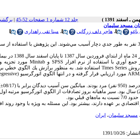
جلد 12 شماره 1 صفحات 52-45
|
برگشت
تان مسجد سلیمان
باغو
،
هاجر دلف زرگانی
،
مینا تقی راهداری
در خيابان‌ها و جاده‌هاي سراسر دنيا روزانه 3000 نفر مي‌ميرند و 30000 نفر به طور جدي دچار آسيب مي‌شوند. اين پژوهش با استفاد
اين مطالعه تحليلي به بررسي روند زماني بروز حوادث بر حسب ماه در 24 م
دولتي اصلي شهرستان مسجد سليمان پرداخته است. داده‌ها پس از جمع آوري با استفاده از نرم 
قرارگرفت. به منظور تعيين الگوي آماري روند آسيب‌هاي ترافيکي از روش Times Series استفاده شد. به منظور برازش يك الگو
سال بود. بيشترين فراواني نسبي (1/35%) مربوط به گروه سني (29-20) سال بود. سير ماهيانه بروز تصادفات از الگوي اتورگرسيو مرت
بلي بود.
تصادي بر عهده دارند، بيشتر بود. اين مسئله به ويژه با وجود روند ا
مسجد سلیمان
،
ایران