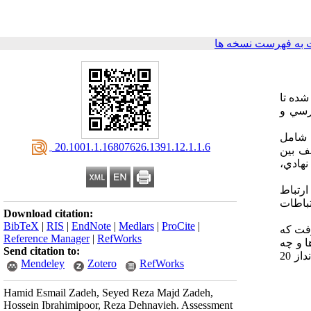
به فهرست نسخه ها
شده تا
رسي و
صيفي و به صورت مقطعي انجام شد. اين پژوهش در 4 مرحله شامل
‎ 20.1001.1.16807626.1391.12.1.1.6
ف بين
نهادي،
ارتباط
تباطات
Download citation:
BibTeX
|
RIS
|
EndNote
|
Medlars
|
ProCite
|
رفت كه
Reference Manager
|
RefWorks
ا و چه
Send citation to:
در نوع ارتباط موجود بين اين سازمان‌ها به چشم مي‌خورد و جا دارد به منظور ارتقاي نوآوري در بخش سلامت كشور و تحقق اهداف چشم انداز 20
Mendeley
Zotero
RefWorks
Hamid Esmail Zadeh, Seyed Reza Majd Zadeh,
Hossein Ibrahimipoor, Reza Dehnavieh. Assessment