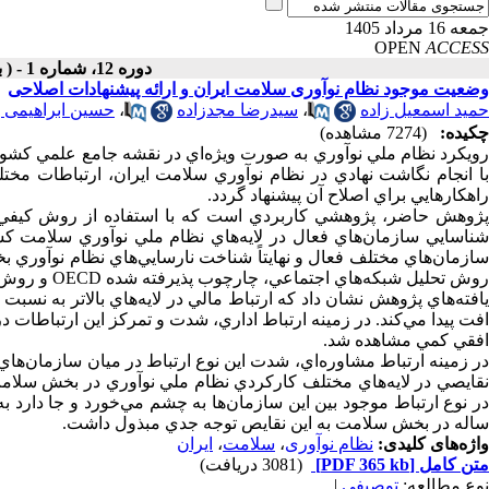
جمعه 16 مرداد 1405
OPEN
ACCESS
دوره 12، شماره 1 - ( بهمن ـ اسفند 1391 )
وضعیت موجود نظام نوآوری سلامت ایران و ارائه پیشنهادات اصلاحی
حمید اسمعیل زاده
،
سیدرضا مجدزاده
،
حسین ابراهیمی پ
چکیده:
(7274 مشاهده)
رويکرد نظام ملي نوآوري به صورت ويژه‌اي در نقشه جامع علمي كشور
با انجام نگاشت نهادي در نظام نوآوري سلامت ايران، ارتباطات م
راهکارهايي براي اصلاح آن پيشنهاد گردد.
شناسايي سازمان‌هاي فعال در لايه‌هاي نظام ملي نوآوري سلامت کش
سازمان‌هاي مختلف فعال و نهايتاً شناخت نارسايي‌هاي نظام نوآوري ب
روش تحليل شبکه‌هاي اجتماعي، چارچوب پذيرفته شده OECD و روش تحليل محتوا استفاده گرديد.
يافته‌هاي پژوهش نشان داد كه ارتباط مالي در لايه‌هاي بالاتر به نسبت 
افت پيدا مي‌كند. در زمينه ارتباط اداري، شدت و تمركز اين ارتباطات در 
افقي كمي مشاهده شد.
در زمينه ارتباط مشاوره‌اي، شدت اين نوع ارتباط در ميان سازمان‌هاي 
نقايصي در لايه‌هاي مختلف كاركردي نظام ملي نوآوري در بخش سلامت 
ساله در بخش سلامت به اين نقايص توجه جدي مبذول داشت.
واژه‌های کلیدی:
نظام نوآوری
،
سلامت
،
ایران
متن کامل
[PDF 365 kb]
(3081 دریافت)
نوع مطالعه:
توصیفی
|