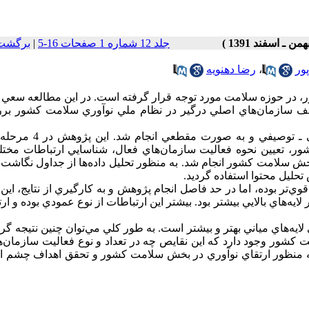
جلد 12 شماره 1 صفحات 16-5
|
برگشت 
ور
،
رضا دهنویه
، در حوزه سلامت مورد توجه قرار گرفته است. در اين مطالعه سعي 
ختلف سازمان‌هاي اصلي درگير در نظام ملي نوآوري سلامت کشور بر
پژوهش حاضر، پژوهشي كاربردي است كه با استفاده از روش‌ كيفي ـ تو
ور، تعيين نحوه فعاليت سازمان‌هاي فعال، شناسايي ارتباطات مختل
خش سلامت کشور انجام شد. به منظور تحليل داده‌ها از جداول نگاشت 
قوي‌تر بوده، اما در حد فاصل انجام پژوهش و به كارگيري از نتايج، اين 
لايه‌هاي بالايي بيشتر بود. بيشتر اين ارتباطات از نوع عمودي بوده و ار
لايه‌هاي مياني بهتر و بيشتر است. به طور كلي مي‌توان چنين نتيجه گ
كشور وجود دارد كه اين نقايص چه در تعداد و نوع فعاليت سازمان‌ه