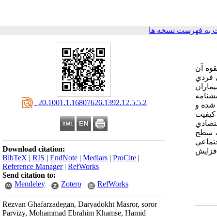
به فهرست نسخه ها
قوه آن
ي فردي
 است . اين مطالعه از نوع مقطعي بود، که در آن 224 نفر از بيماران
سشنامه
‎ 20.1001.1.16807626.1392.12.5.5.2
 آوري شده و
مي کيفيت
ر بعد اجتماعي 65/4 درصد، در بعد اقتصادي
جنس، سطح
جتماعي
Download citation:
افزايش
BibTeX
|
RIS
|
EndNote
|
Medlars
|
ProCite
|
Reference Manager
|
RefWorks
Send citation to:
Mendeley
Zotero
RefWorks
Rezvan Ghafarzadegan, Daryadokht Masror, soror
Parvizy, Mohammad Ebrahim Khamse, Hamid