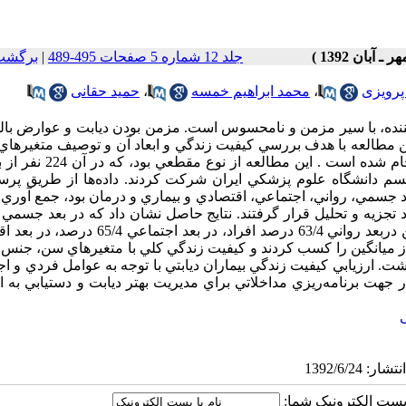
جلد 12 شماره 5 صفحات 495-489
|
برگشت 
پرویزی
،
محمد ابراهیم خمسه
،
حمید حقانی
ن‌کننده، با سير مزمن و نامحسوس است. مزمن بودن ديابت و عوارض بال
ين مطالعه با هدف بررسي کيفيت زندگي و ابعاد آن و توصيف متغيرها
و اجتماعي مؤثر بر کيفيت زندگي در بيماران مبتلا به ديابت نوع دو انجام شده
ابوليسم دانشگاه علوم پزشکي ايران شركت كردند. داده‌ها از طريق پر
ت فردي و اجتماعي و پرسشنامه کيفيت زندگي که داراي 5 بعد جسمي، رواني، اجتماعي، اقتصادي و بيماري و درمان بود، جمع
‌هاي آماري مناسب، مورد تجزيه و تحليل قرار گرفتند. نتايج حاصل نشان داد که در بعد جس
زندگي 53/3 درصد افراد نمره بيشتر از ميانگين را کسب کردند همچنين دربعد رواني 63/4 درصد افراد، د
 نيز 51/4 درصد افراد نمره بيشتر از ميانگين را کسب کردند و کيفيت زندگي کلي با متغيرهاي سن، 
. ارزيابي کيفيت زندگي بيماران ديابتي با توجه به عوامل فردي و ا
ر جهت برنامه‌ريزي مداخلاتي براي مديريت بهتر ديابت و دستيابي به 
ا پست الکترونیک شما: