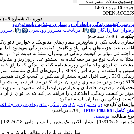
جمعه 16 مرداد 1405
OPEN
ACCESS
دوره 12، شماره 5 - ( مهر ـ آبان 1392 )
بررسی کیفیت زندگی و ابعاد آن در بیماران مبتلا به دیابت نوع دو
رضوان غفارزادگان
،
دریادخت مسرور رودسری
،
سرور 
چکیده:
(7246 مشاهده)
بيماري ديابت يكي از شايع‌ترين بيماري‌هاي متابوليک با عوارض ناتوا
اغلب باعث هزينه‌هاي مالي زياد و کاهش کيفيت زندگي مي‌شود. لذا ا
مبتلا به ديابت نوع دو مراجعه‌کننده به انستيتو غدد درون‌ريز و مت
مشخصا
سپس با استفاده از نرم افزار SPSS و آزمون
51/8 درصد و در بعد بيماري و درمان
تحصيلات، وضعيت اقتصادي و عوارض ديابت ارتباط معني‌دار آماري داشت
مؤثر بر کيفيت زندگي، اطلاعاتي را فراهم مي‌کند که مي‌توان از آن د
کيفيت زندگي اين بيماران، استفاده کرد.
واژه‌های کلیدی:
دیابت نوع دو
،
کیفیت زندگی
،
متغیرهای فردی اجتماعی
متن کامل
[PDF 1483 kb]
(2701 دریافت)
نوع مطالعه:
توصیفی
|
پذیرش: 1391/6/26 | انتشار الکترونیک پیش از انتشار نهایی: 1392/6/18 | انتشار: 1392/6/24
ارسال نظر درباره این مقاله : نام کاربری ی