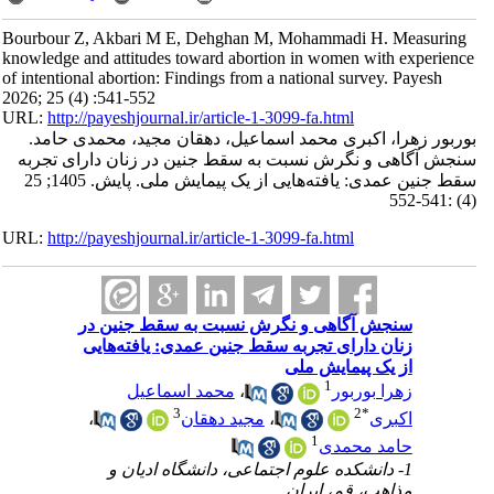
Bourbour Z, Akbari M E, Dehghan M, Mohammadi H. Measuring
knowledge and attitudes toward abortion in women with experience
of intentional abortion: Findings from a national survey. Payesh
2026; 25 (4) :541-552
URL:
http://payeshjournal.ir/article-1-3099-fa.html
بوربور زهرا، اکبری محمد اسماعیل، دهقان مجید، محمدی حامد.
سنجش آگاهی و نگرش نسبت به سقط جنین در زنان دارای تجربه
سقط جنین عمدی: یافته‌هایی از یک پیمایش ملی. پایش. 1405; 25
(4) :541-552
URL:
http://payeshjournal.ir/article-1-3099-fa.html
سنجش آگاهی و نگرش نسبت به سقط جنین در
زنان دارای تجربه سقط جنین عمدی: یافته‌هایی
از یک پیمایش ملی
1
زهرا بوربور
،
محمد اسماعیل
3
2
*
اکبری
،
مجید دهقان
،
1
حامد محمدی
1- دانشکده علوم اجتماعی، دانشگاه ادیان و
مذاهب، قم، ایران