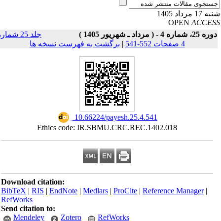
17 مرداد 1405
OPEN
ACCE
25، شماره 4 - ( مرداد ـ شهریور 1405 )
جلد 25 شماره
4 صفحات 552-541
|
برگشت به فهرست نسخه ها
‎ 10.66224/payesh.25.4.541
Ethics code: IR.SBMU.CRC.REC.1402.018
Download citation:
BibTeX
|
RIS
|
EndNote
|
Medlars
|
ProCite
|
Reference Manager
|
RefWorks
Send citation to:
Mendeley
Zotero
RefWorks