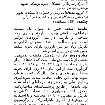
2- مرکز سرطان دانشگاه علوم پزشکی شهید
بهشتی، تهران، ایران
3- گروه مطالعات زنان و خانواده دانشکده علوم
اجتماعی دانشگاه ادیان و مذاهب، قم، ایران
چکیده:
(918 مشاهده)
مقدمه:
سقط جنین به عنوان یک مسئله
اجتماعی- سلامتی پیچیده، نیازمند واکاوی ابعاد
شناختی و نگرشی در میان گروه‌های درگیر
است. این مطالعه با هدف سنجش آگاهی و
نگرش زنان در سن باروریِ دارای تجربه سقط
جنین عمدی در ایران انجام شد.
مواد و روش کار‌:
این پژوهش مقطعی- توصیفی،
بخشی از یک پیمایش ملی است که داده‌های آن از
طریق مصاحبه تلفنی با ۱۶۰۴۴ زن ۱۸ تا ۴۹ ساله
گردآوری شد. از این میان، ۹۹ زن دارای تجربه
سقط جنین عمدی در یک سال گذشته، به عنوان
نمونه نهایی این تحلیل انتخاب شدند. نمونه‌گیری
پیمایش ملی به روش چند مرحله‌ای انجام شده
بود. داده‌ها از طریق پرسشنامه‌ای ساختاریافته
محقق‌ساخته جمع‌آوری شد. نمرات آگاهی و
نگرش در مقیاس ۰ تا ۲۰ محاسبه و با استفاده
از روش‌های آماری ناپارامتریک و رگرسیون
لجستیک تحلیل شدند. پایین بودن نمره نگرش و