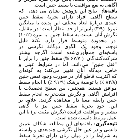
آگاهی به نفع موافقت با سقط جنین است.
یافته‌ها:
نتایج این پژوهش نشان می دهد، که
سطح آگاهی افراد دارای تجربۀ سقط جنین
عمدی دربارۀ ابعاد مختلف این پدیده با میانگین
نمرۀ (۳/۹) پایین‌تر از حد انتظار است؛ در مقابل،
نگرش آنان نسبت به سقط جنین با نمره (۱۰/۲)
در محدودۀ متوسط قرار دارد. نکتۀ قابل
توجه، وجود یک الگوی دوگانۀ نگرشی در
پاسخ‌های جمع‌آوری‌شده است: اگرچه بیشتر
شرکت‌کنندگان ( ۶۷/۷ %) سقط جنین را برابر با
"قتل جنین" می‌دانند، اما در شرایط عینی و
خاص، دیدگاه آنان تغییر می‌کند؛ به گونه‌ای
که اکثریت قاطع آنان در صورت وجود نقص جنین
(۸۲/۸ ٪) یا توصیۀ پزشک (۹۱/۹ ٪) با انجام سقط
موافق هستند. همچنین، بین سطح تحصیلات با
افزایش آگاهی و نگرش مثبت‌تر به انجام سقط
جنین رابطه معنا دار مشاهده گردید. علاوه بر
این، خودِ تجربۀ سقط جنین نیز با آگاهی
بیشتر و موافقت فزاینده (نگرش مثبت تر) با این
عمل مرتبط دانسته شده است.
نتیجه‌گیری:
یافته‌های این مطالعه شکاف عمیق
دانشی و در عین حال نگرشی چندبعدی و وابسته
به شرایط را در میان زنان دارای تجربۀ سقط