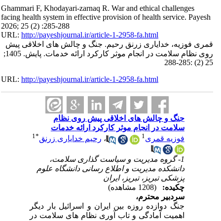
Ghammari F, Khodayari-zarnaq R. War and ethical challenges
facing health system in effective provision of health service. Payesh
2026; 25 (2) :285-288
URL:
http://payeshjournal.ir/article-1-2958-fa.html
قمری فوزیه، خدایاری زرنق رحیم. جنگ و چالش های اخلاقی پیش
روی نظام سلامت در انجام موثر کارکرد ارائه خدمات. پایش. 1405;
25 (2) :285-288
URL:
http://payeshjournal.ir/article-1-2958-fa.html
جنگ و چالش های اخلاقی پیش روی نظام
سلامت در انجام موثر کارکرد ارائه خدمات
1
*
1
فوزیه قمری
،
رحیم خدایاری زرنق
1- گروه مدیریت و سیاست گذاری سلامت،
دانشکده مدیریت و اطلاع رسانی دانشگاه علوم
پزشکی تبریز، تبریز، ایران
چکیده:
(1208 مشاهده)
سردبیر محترم،
جنگ دوازده روزه بین ایران و اسرائیل بار دیگر
اهمیت آمادگی و تاب آوری نظام های سلامت در