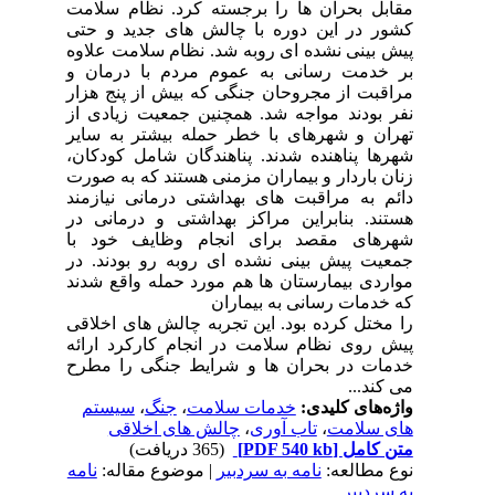
مقابل بحران ها را برجسته کرد. نظام سلامت
کشور در این دوره با چالش های جدید و حتی
پیش بینی نشده ای روبه شد. نظام سلامت علاوه
بر خدمت رسانی به عموم مردم با درمان و
مراقبت از مجروحان جنگی که بیش از پنج هزار
نفر بودند مواجه شد. همچنین جمعیت زیادی از
تهران و شهرهای با خطر حمله بیشتر به سایر
شهرها پناهنده شدند. پناهندگان شامل کودکان،
زنان باردار و بیماران مزمنی هستند که به صورت
دائم به مراقبت های بهداشتی درمانی نیازمند
هستند. بنابراین مراکز بهداشتی و درمانی در
شهرهای مقصد برای انجام وظایف خود با
جمعیت پیش بینی نشده ای روبه رو بودند. در
مواردی بیمارستان ها هم مورد حمله واقع شدند
که خدمات رسانی به بیماران
را مختل کرده بود. این تجربه چالش های اخلاقی
پیش روی نظام سلامت در انجام کارکرد ارائه
خدمات در بحران ها و شرایط جنگی را مطرح
می کند...
واژه‌های کلیدی:
خدمات سلامت
،
جنگ
،
سیستم
های سلامت
،
تاب آوری
،
چالش های اخلاقی
متن کامل
[PDF 540 kb]
(365 دریافت)
نوع مطالعه:
نامه به سردبیر
| موضوع مقاله:
نامه
به سردبیر