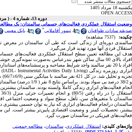
یکشنبه 18 مرداد 1405
OPEN
ACCESS
دوره 13، شماره 4 - ( مرداد ـ شهریور 1393 )
وضعیت استقلال عملکردی فعالیت‌های جسمانی سالمندان: یک مطالعه
*
صدیقه سادات طوافیان
،
تیمور آقاملایی
،
بابک معینی
چکیده:
(7537 مشاهده)
سالمندی دوره‌ای از زندگی است که طی آن سالمندان در معرض تهدید
استقلال فردی آنها مورد تهدید قرار می‌گیرد.
اس
سالمندان درانجام فعالیت‌های ابزاری که نیاز به توان جسمی بیشتری د
بیشتر، تحصیلات کمتر و وضعیت اقتصادی پایین‌تر بیشتر است. این م
فعالیت‌های فیزیکی در سالمندان صورت گیرد.
واژه‌های کلیدی:
استقلال عملکردی
،
سالمندان
،
مطالعه جمعیتی
متن کامل
[PDF 271 kb]
(3334 دریافت)