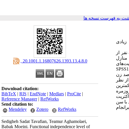
شت به فهرست نسخه ها
زیادی
هدف این مطالعه تعیین سطح استقلال عملکردی فعالیت‌های جسمانی سالمندان در شهر بندرعباس بود. دراین مطالعه مقطعی تعداد 421 نفر از
اجعه به منازل
‎ 20.1001.1.16807626.1393.13.4.8.0
‌های روزمره زندگی ADL) - Activities of Daily Living) و فعالیت‌های
ی (IADL- Instrumental Activities Daily Living) که نسخه فارسی آن معتبر شده است جمع‌آوری و از طریق برنامهSPSS17
انگین سنی (6/9±66/7) مورد مطالعه قرار گرفتند. از میان این افراد 49/9 درصد مرد و 50/1 درصد زن
ر انجام فعالیت‌های روزمره زندگی و تعداد 92 نفر (22/1 درصد)‌ از نظر
ذا خوردن (99درصد) و استفاده از تلفن (91/9 درصد) و کمترین
Download citation:
ری و روزمره
BibTeX
|
RIS
|
EndNote
|
Medlars
|
ProCite
|
‌های این پژوهش اکثریت
Reference Manager
|
RefWorks
 با سن
Send citation to:
رانجام
Mendeley
Zotero
RefWorks
Sedigheh Sadat Tavafian, Teamur Aghamolaei,
Babak Moeini. Functional independence level of