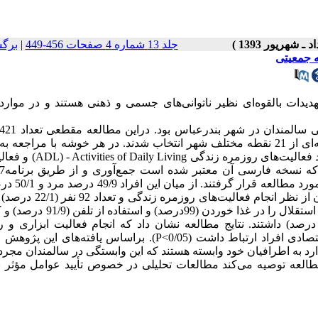
جلد 13 شماره 4 صفحات 456-449
|
برگ
 جمعیتی
ات بالقوه‌‌ای نظیر ناتوانی‌های جسمی و ذهنی هستند و در موارد 
افراد بالای 60 سال ساکن شهر بندرعباس به‌صورت نمونه‌گیری خوشه‌ای از 21 نقطه مختلف شهر انتخاب شدند. در هر خوشه با مر
افراد با 20 نفر سالمند واجد شرایط مصاحبه و پرسشنامه‌های استاندارد فعالیت
ابزاری روزمره زندگ
تجزیه و تحلیل شد. در کل 421 نفر سالمند با می
و 38/2 درصد بی سواد بودند. براساس نتایج 8 نفر ( 1/9 درصد) سالمندان از نظ
انجام فعالیت‌های ابزاری زندگی کاملأ وابسته بودند. سالمندان بیشترین استقلال را در غ
تقلال را در راه رفتن (80/5) و انجام تعمیرات جزئی منزل (36/3 درصد) داشتند. نتایج مطالعه نشان داد که انجام فعالیت ابزا
سالمندان با متغیرهای سن، تأهل، سطح سواد و وضعیت اجتماعی اقتصادی افراد ارتباط داشت (0/05>P). براساس یافته
ارد به اطرافیان خود وابسته هستند که این وابستگی در سالمندان مجرد
طالعه توصیه می‌کند مطالعات تحلیلی در خصوص تأیید عوامل مؤثر ب