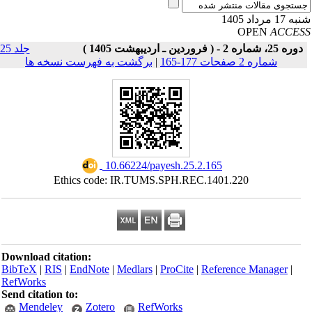
17 مرداد 1405
OPEN
ACCE
دوره 25، شماره 2 - ( فروردین ـ اردیبهشت 1405 )
جلد 25
شماره 2 صفحات 177-165
|
برگشت به فهرست نسخه ها
‎ 10.66224/payesh.25.2.165
Ethics code: IR.TUMS.SPH.REC.1401.220
Download citation:
BibTeX
|
RIS
|
EndNote
|
Medlars
|
ProCite
|
Reference Manager
|
RefWorks
Send citation to:
Mendeley
Zotero
RefWorks