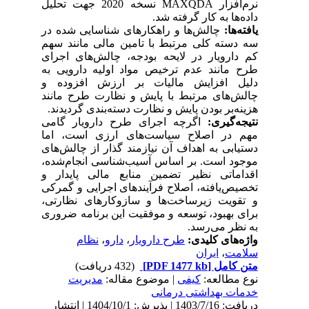
نرم‌افزار MAXQDA نسخه 2020 جهت تحلیل
داده‌ها به کار گرفته شد.
یافته‌ها:
چالش‌ها و راهکارهای شناسایی شده در
سه دسته کلی مرتبط با تامین مالی مانند سهم
کم دارویار در لایحه بودجه، چالش‌های اجرای
طرح مانند عدم ترخیص مواد اولیه دارویی به
دلیل افزایش مالیات بر ارزش افزوده و
چالش‌های مرتبط با پایش و نظارت طرح مانند
هزینه‌بر بودن پایش و نظارت دسته‌بندی گردیدند.
نتیجه‌گیری:
اگرچه اجرای طرح دارویار گامی
مهم در اصلاح سیاست‌های ارزی است، اما
دستیابی به اهداف آن نیازمند گذار از چالش‌های
موجود است. بر اساس آسیب‌شناسی انجام‌شده،
اقداماتی نظیر تضمین منابع مالی پایدار و
تخصیص‌یافته، اصلاح فرآیندهای اجرایی و گمرکی
و تقویت زیرساخت‌ها و سازوکارهای نظارتی،
برای بهبود، توسعه و موفقیت این برنامه ضروری
به نظر می‌رسد.
واژه‌های کلیدی:
طرح دارویار
،
دارو
،
نظام
سلامت
،
ایران
متن کامل
[PDF 1477 kb]
(432 دریافت)
نوع مطالعه:
کیفی
| موضوع مقاله:
مدیریت
خدمات بهداشتی درمانی
دریافت: 1403/7/16 | پذیرش: 1404/10/1 | انتشار