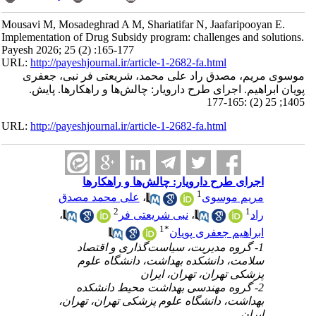
Mousavi M, Mosadeghrad A M, Shariatifar N, Jaafaripooyan E.
Implementation of Drug Subsidy program: challenges and solutions.
Payesh 2026; 25 (2) :165-177
URL:
http://payeshjournal.ir/article-1-2682-fa.html
موسوی مریم، مصدق راد علی محمد، شریعتی فر نبی، جعفری
پویان ابراهیم. اجرای طرح دارویار: چالش‌ها و راهکارها. پایش.
1405; 25 (2) :165-177
URL:
http://payeshjournal.ir/article-1-2682-fa.html
اجرای طرح دارویار: چالش‌ها و راهکارها
1
مریم موسوی
،
علی محمد مصدق
2
1
راد
،
نبی شریعتی فر
،
1
*
ابراهیم جعفری پویان
1- گروه مدیریت، سیاست‌گذاری و اقتصاد
سلامت، دانشکده بهداشت، دانشگاه علوم
پزشکی تهران، تهران، ایران
2- گروه مهندسی بهداشت محیط دانشکده
بهداشت، دانشگاه علوم پزشکی تهران، تهران،
ایران