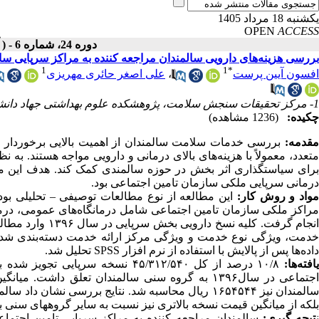
یکشنبه 18 مرداد 1405
OPEN
ACCESS
دوره 24، شماره 6 - ( آذر ـ دی 1404 )
بررسی هزینه‌های دارویی سالمندان مراجعه کننده به مراکز سرپایی سا
1
1
*
افسون آیین پرست
،
علی اصغر حائری مهریزی
1- مرکز تحقیقات سنجش سلامت، پژوهشکده علوم بهداشتی جهاد دانشگاهی، تهران، ایران
چکیده:
(1236 مشاهده)
قدمه:
بررسی خدمات سلامت سالمندان از اهمیت بالایی برخوردار اس
متعدد، معمولاً با هزینه‌های بالای درمانی و دارویی مواجه هستند. به 
برای سیاستگذاری اثر بخش در حوزه سالمندی کمک کند. هدف این مطا
درمانی سرپایی ملکی سازمان تامین اجتماعی بود.
واد و روش کار:
انجام گرفت. کلیه
خدمت، ویژگی نوع خدمت و ویژگی مرکز ارائه خدمت دسته‌بندی شد.
داده‌ها پس از پالایش با استفاده از نرم افزار SPSS تحلیل شد.
افته‌ها:
۱۰/۸ درصد از کل ۴۵/۳۱۲/۵۴۰ نسخه 
سالمندان نیز ۱۶۵۴۵۴۴ ریال محاسبه شد. نتایج بررسی نش
بلکه از میانگین قیمت نسخه بالاتری نیز نسبت به سایر گروههای سنی بر
تیجه گیری:
سالمندان مراجعه کننده به مراکز سرپایی تامین اجتما