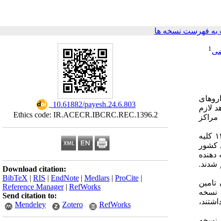
به فهرست نسخه ها
1
ضی
اروهای
‎ 10.61882/payesh.24.6.803
د لازم
Ethics code: IR.ACECR.IBCRC.REC.1396.2
مراکز
این مطالعه از نوع مطالعات توصیفی – تحلیلی بود که به صورت مقطعی بر روی داده‌های مراجعات سرپایی سال ۱۳۹۶ کلیه
ینیک‌ها و دی کلینیک‌ها (۵۷۸ مرکز) در کل کشور
رائه دهنده
شدند.
Download citation:
BibTeX
|
RIS
|
EndNote
|
Medlars
|
ProCite
|
ن تامین
Reference Manager
|
RefWorks
م بود و میانگین قیمت نسخه
Send citation to:
داشتند،
Mendeley
Zotero
RefWorks
ر نسخه