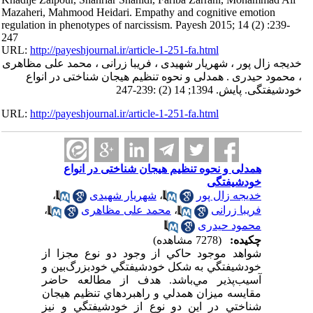
Mazaheri, Mahmood Heidari. Empathy and cognitive emotion
regulation in phenotypes of narcissism. Payesh 2015; 14 (2) :239-
247
URL:
http://payeshjournal.ir/article-1-251-fa.html
خدیجه زال پور ، شهریار شهیدی ، فریبا زرانی ، محمد علی مظاهری
، محمود حیدری . همدلی و نحوه تنظیم هیجان شناختی در انواع
خودشیفتگی. پایش. 1394; 14 (2) :239-247
URL:
http://payeshjournal.ir/article-1-251-fa.html
همدلی و نحوه تنظیم هیجان شناختی در انواع
خودشیفتگی
خدیجه زال پور
،
شهریار شهیدی
،
فریبا زرانی
،
محمد علی مظاهری
،
محمود حیدری
چکیده:
(7278 مشاهده)
شواهد موجود حاکي از وجود دو نوع مجزا از
خودشيفتگي به شکل خودشيفتگي خودبزرگ‌بين و
آسيب‌پذير مي‌باشد. هدف از مطالعه حاضر
مقايسه ميزان همدلي و راهبردهاي تنظيم هيجان
شناختي در اين دو نوع از خودشيفتگي و نيز