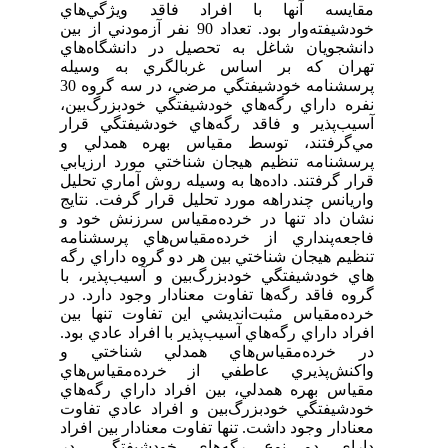
مقايسه آنها با افراد فاقد ويژگي‌هاي
خودشيفته‌وار بود. تعداد 90 نفر آزمودني از بين
دانشجويان شاغل به تحصيل در دانشگاه‌هاي
تهران که بر اساس غربالگري به وسيله
پرسشنامه خودشيفتگي مرضي، در سه گروه 30
نفره داراي رگه‌هاي خودشيفتگي خودبزرگ‌بين،
آسيب‌پذير و فاقد رگه‌هاي خودشيفتگي قرار
مي‌گرفتند، توسط مقياس بهره همدلي و
پرسشنامه تنظيم هيجان شناختي مورد ارزيابي
قرار گرفتند. داده‌ها به وسيله روش آماري تحليل
واريانس چندراهه مورد تحليل قرار گرفت. نتايج
نشان داد تنها در خرده‌مقياس سرزنش خود و
فاجعه‌پنداري از خرده‌مقياس‌هاي پرسشنامه
تنظيم هيجان شناختي بين هر دو گروه داراي رگه
‌هاي خودشيفتگي خودبزرگ‌بين و آسيب‌پذير، با
گروه فاقد رگه‌ها تفاوت معنادار وجود دارد. در
خرده‌مقياس‌ مثبت‌انديشي اين تفاوت تنها بين
افراد داراي رگه‌هاي آسيب‌پذير با افراد عادي بود.
در خرده‌مقياس‌هاي همدلي شناختي و
واکنش‌پذيري عاطفي از خرده‌مقياس‌هاي
مقياس بهره همدلي، بين افراد داراي رگه‌هاي
خودشيفتگي خودبزرگ‌بين و افراد عادي تفاوت
معنادار وجود داشت. تنها تفاوت معنادار بين افراد
داراي دو نوع رگه‌هاي خودشيفتگي، در