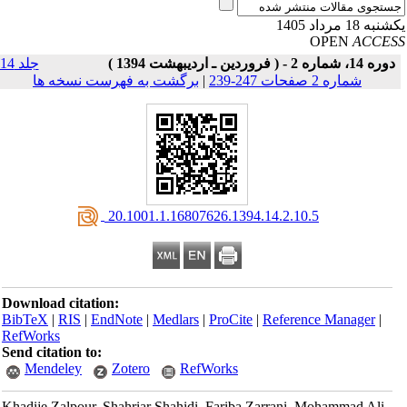
به 18 مرداد 1405
OPEN
ACCE
دوره 14، شماره 2 - ( فروردین ـ اردیبهشت 1394 )
جلد 14
شماره 2 صفحات 247-239
|
برگشت به فهرست نسخه ها
‎ 20.1001.1.16807626.1394.14.2.10.5
Download citation:
BibTeX
|
RIS
|
EndNote
|
Medlars
|
ProCite
|
Reference Manager
|
RefWorks
Send citation to:
Mendeley
Zotero
RefWorks
Khadije Zalpour, Shahriar Shahidi, Fariba Zarrani, Mohammad Ali