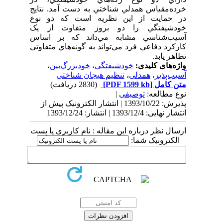
خرده‌مقياس همدلي شناختي به دست آمد. نتايج
در حمايت از اين نظريه است که دو نوع
خودشيفتگي را دو بروز متفاوت از يک
آسيب‌شناسي مشابه مي‌داند که بر اساس
کارکرد دفاعي فرد مي‌تواند به گونه‌هاي متفاوتي
تظاهر يابد.
واژه‌های کلیدی:
خودشیفتگی
،
خودبزرگ‌بین
،
آسیب‌پذیر
،
همدلی
،
تنظیم هیجان شناختی
متن کامل
[PDF 1599 kb]
(2830 دریافت)
نوع مطالعه:
توصیفی
|
پذیرش: 1393/10/22 | انتشار الکترونیک پیش از
انتشار نهایی: 1393/12/4 | انتشار: 1393/12/24
ارسال نظر درباره این مقاله : نام کاربری یا پست
الکترونیک شما: