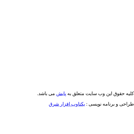
Email: info@Payeshjournal.ir
Web sites: http://www.Payeshjournal.ir
http://www.ihsr.ac.ir
یه حقوق این وب سایت متعلق به
پایش
می باشد.
احی و برنامه نویسی :
یکتاوب افزار شرق