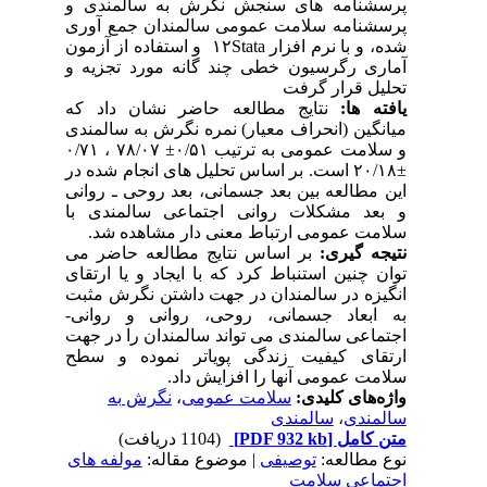
پرسشنامه های سنجش نگرش به سالمندی و
پرسشنامه سلامت عمومی سالمندان جمع آوری
شده، و با نرم افزار ۱۲Stata و استفاده از آزمون
آماری رگرسیون خطی چند گانه مورد تجزیه و
تحلیل قرار گرفت
یافته ها:
نتایج مطالعه حاضر نشان داد که
میانگین (انحراف معیار) نمره نگرش به سالمندی
و سلامت عمومی به ترتیب ۰/۵۱± ۷۸/۰۷ ، ۰/۷۱
±۲۰/۱۸ است. بر اساس تحلیل های انجام شده در
این مطالعه بین بعد جسمانی، بعد روحی ـ روانی
و بعد مشکلات روانی اجتماعی سالمندی با
سلامت عمومی ارتباط معنی دار مشاهده شد.
نتیجه گیری:
بر اساس نتایج مطالعه حاضر می
توان چنین استنباط کرد که با ایجاد و یا ارتقای
انگیزه در سالمندان در جهت داشتن نگرش مثبت
به ابعاد جسمانی، روحی، روانی و روانی-
اجتماعی سالمندی می تواند سالمندان را در جهت
ارتقای کیفیت زندگی پویاتر نموده و سطح
سلامت عمومی آنها را افزایش داد.
واژه‌های کلیدی:
سلامت عمومی
،
نگرش به
سالمندی
،
سالمندی
متن کامل
[PDF 932 kb]
(1104 دریافت)
نوع مطالعه:
توصیفی
| موضوع مقاله:
مولفه های
اجتماعی سلامت