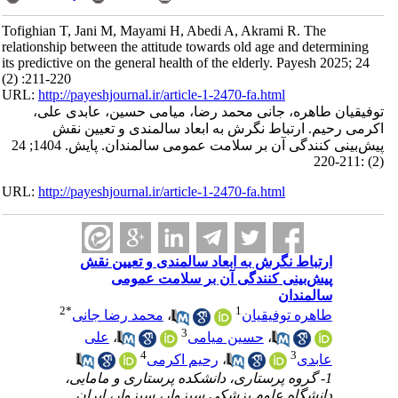
Tofighian T, Jani M, Mayami H, Abedi A, Akrami R. The
relationship between the attitude towards old age and determining
its predictive on the general health of the elderly. Payesh 2025; 24
(2) :211-220
URL:
http://payeshjournal.ir/article-1-2470-fa.html
توفیقیان طاهره، جانی محمد رضا، میامی حسین، عابدی علی،
اکرمی رحیم. ارتباط نگرش به ابعاد سالمندی و تعیین نقش
پیش‌بینی کنندگی آن بر سلامت عمومی سالمندان. پایش. 1404; 24
(2) :211-220
URL:
http://payeshjournal.ir/article-1-2470-fa.html
ارتباط نگرش به ابعاد سالمندی و تعیین نقش
پیش‌بینی کنندگی آن بر سلامت عمومی
سالمندان
2
*
1
طاهره توفیقیان
،
محمد رضا جانی
3
،
حسین میامی
،
علی
4
3
عابدی
،
رحیم اکرمی
1- گروه پرستاری، دانشکده پرستاری و مامایی،
دانشگاه علوم پزشکی سبزوار، سبزوار، ایران