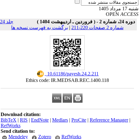
17 مرداد 1405
OPEN
ACCE
دوره 24، شماره 2 - ( فروردین ـ اردیبهشت 1404 )
جلد 24
شماره 2 صفحات 220-211
|
برگشت به فهرست نسخه ها
‎ 10.61186/payesh.24.2.211
Ethics code: IR.MEDSAB.REC.1400.118
Download citation:
BibTeX
|
RIS
|
EndNote
|
Medlars
|
ProCite
|
Reference Manager
|
RefWorks
Send citation to:
Mendeley
Zotero
RefWorks