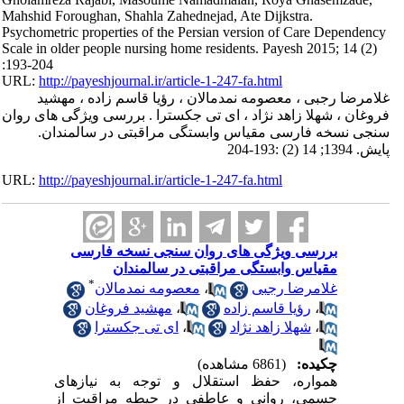
Mahshid Foroughan, Shahla Zahednejad, Ate Dijkstra.
Psychometric properties of the Persian version of Care Dependency
Scale in older people nursing home residents. Payesh 2015; 14 (2)
:193-204
URL:
http://payeshjournal.ir/article-1-247-fa.html
غلامرضا رجبی ، معصومه نمدمالان ، رؤیا قاسم زاده ، مهشید
فروغان ، شهلا زاهد نژاد ، ای تی جکسترا . بررسی ویژگی های روان
سنجی نسخه فارسی مقیاس وابستگی مراقبتی در سالمندان.
پایش. 1394; 14 (2) :193-204
URL:
http://payeshjournal.ir/article-1-247-fa.html
بررسی ویژگی های روان سنجی نسخه فارسی
مقیاس وابستگی مراقبتی در سالمندان
*
غلامرضا رجبی
،
معصومه نمدمالان
،
رؤیا قاسم زاده
،
مهشید فروغان
،
شهلا زاهد نژاد
،
ای تی جکسترا
چکیده:
(6861 مشاهده)
همواره، حفظ استقلال و توجه به نیازهای
جسمی، روانی و عاطفی در حیطه مراقبت از