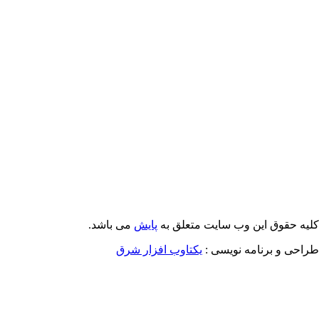
Email: info@Payeshjournal.ir
Web sites: http://www.Payeshjournal.ir
http://www.ihsr.ac.ir
یه حقوق این وب سایت متعلق به
پایش
می باشد.
احی و برنامه نویسی :
یکتاوب افزار شرق