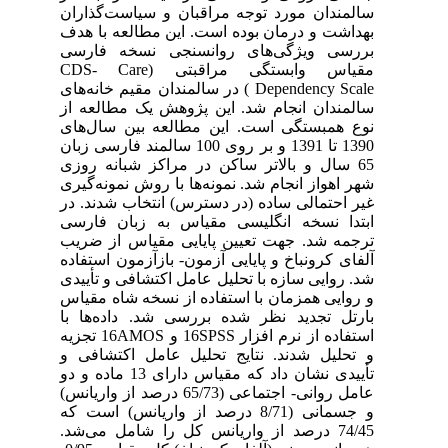
سالمندان مورد توجه مراقبان و سیاست‌گذاران
بهداشت و درمان بوده است. این مطالعه با هدف
بررسی ویژگی‌های روانسنجی نسخه فارسی
مقیاس وابستگی مراقبتی (CDS- Care
Dependency Scale ) در سالمندان مقیم خانه‌های
سالمندان انجام شد. این پژوهش یک مطالعه از
نوع همبستگی است. این مطالعه بین سال‌های
1390 تا 1391 و بر روی 100 سالمند فارسی زبان
65 سال و بالاتر ساکن در مراکز شبانه روزی
شهر اهواز انجام شد. نمونه‌ها با روش نمونه‌گیری
غیر احتمالی ساده (در دسترس) انتخاب شدند. در
ابتدا نسخه انگلیسی مقیاس به زبان فارسی
ترجمه شد. جهت تعیین پایایی مقیاس از ضریب
آلفای کرونباخ و پایایی آزمون- بازآزمون استفاده
شد. روایی سازه با تحلیل عامل اکتشافی و تأییدی
و روایی همزمان با استفاده از نسخه شاه مقیاس
بارتل تجدید نظر شده بررسی شد. داده‌ها با
استفاده از نرم افزار 16SPSS و 16AMOS تجزیه
و تحلیل شدند. نتایج تحلیل عامل اکتشافی و
تأییدی نشان داد که مقیاس دارای 13 ماده و دو
عامل روانی- اجتماعی (65/73 درصد از واریانس)
و جسمانی (8/71 درصد از واریانس) است که
74/45 درصد از واریانس کل را شامل می‌شد.