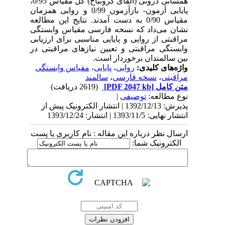
همسانی درونی (آلفای کرونباخ) کل مقیاس 0/95،
پایایی آزمون- بازآزمون 0/99 و روایی همزمان
مقیاس 0/90 به دست آمدند. نتایج این مطالعه
نشان می‌داد که نسخه فارسی مقیاس وابستگی
مراقبتی از روایی و پایایی مناسبی برای ارزیابی
وابستگی مراقبتی و تعیین نیازهای مراقبتی در
بین سالمندان برخوردار است.
واژه‌های کلیدی:
روایی
،
پایایی
،
مقیاس وابستگی
مراقبتی
،
نسخه فارسی
،
سالمند
متن کامل
[PDF 2047 kb]
(2619 دریافت)
نوع مطالعه:
توصیفی
|
پذیرش: 1392/12/13 | انتشار الکترونیک پیش از
انتشار نهایی: 1393/11/5 | انتشار: 1393/12/24
ارسال نظر درباره این مقاله : نام کاربری یا پست
الکترونیک شما: