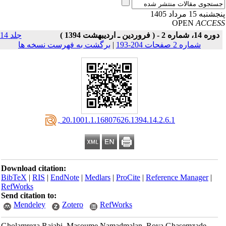
نبه 15 مرداد 1405
OPEN
ACCE
دوره 14، شماره 2 - ( فروردین ـ اردیبهشت 1394 )
جلد 14
شماره 2 صفحات 204-193
|
برگشت به فهرست نسخه ها
‎ 20.1001.1.16807626.1394.14.2.6.1
Download citation:
BibTeX
|
RIS
|
EndNote
|
Medlars
|
ProCite
|
Reference Manager
|
RefWorks
Send citation to:
Mendeley
Zotero
RefWorks
Gholamreza Rajabi, Masoume Namadmalan, Roya Ghasemzade,