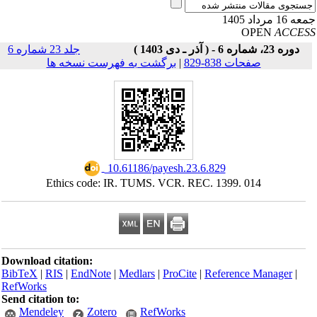
16 مرداد 1405
OPEN
ACCE
دوره 23، شماره 6 - ( آذر ـ دی 1403 )
جلد 23 شماره 6
صفحات 838-829
|
برگشت به فهرست نسخه ها
‎ 10.61186/payesh.23.6.829
Ethics code: IR. TUMS. VCR. REC. 1399. 014
Download citation:
BibTeX
|
RIS
|
EndNote
|
Medlars
|
ProCite
|
Reference Manager
|
RefWorks
Send citation to:
Mendeley
Zotero
RefWorks