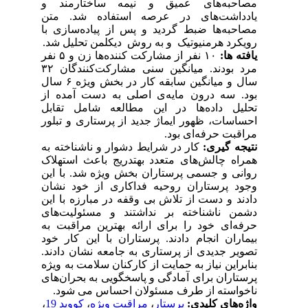
مصاحبه‌های عمیق و نیمه ساختارمند و
یادداشت‌های در عرصه استفاده شد. متن
مصاحبه‌ها ضبط گردید و پس از پیاده‌سازی با
رویکرد هرمنیوتیک و به روش دیکلمن تحلیل شد.
یافته ­ها:
۱۰ نفر از مشارکت کننده‌ها زن و ۵ نفر
مرد بودند. میانگین سنی مشارکت‌کنندگان ۳۲
سال و میانگین سابقه کار در بخش ویژه ۶ سال
بود. سه درون مایه‌‌ی اصلی به دست آمده از
تحلیل داده‌ها در این مطالعه شامل تقابل
احساسات، ظهور ایماژ‌ جدید از پرستاری و تبلور
مراقبت حرفه‌ای بود.
نتیجه­ گیری:
کار در شرایط دشوار و ناشناخته به
همراه چالش‌های متعدد به­تدریج باعث استهلاک
روانی و جسمی پرستاران بخش ویژه ‌شد. با این
وجود پرستاران روحیه فداکاری از خود نشان
دادند و دست از تلاش بی وقفه در مبارزه با این
دشمن ناشناخته بر نداشتند و مسئولیت‌های
حرفه‌ای خود را برای ارائه بهترین مراقبت به
بیماران انجام دادند. پرستاران با این کار خود
تصویر جدیدی از پرستاری به جامعه نشان دادند.
بنابراین نیاز به حمایت از کارکنان سلامت به­ ویژه
پرستاران برای آمادگی و پاسخگویی به بحران‌های
ناخواسته از طرف مسئولان احساس می ­شود.
واژه‌های کلیدی:
پرستار
،
مراقبت‌ ویژه
،
کووید 19
،