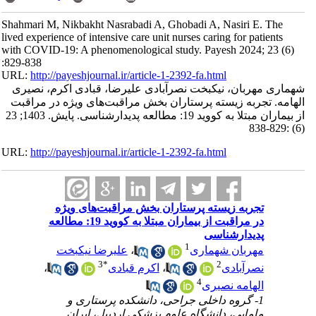
Shahmari M, Nikbakht Nasrabadi A, Ghobadi A, Nasiri E. The
lived experience of intensive care unit nurses caring for patients
with COVID-19: A phenomenological study. Payesh 2024; 23 (6)
:829-838
URL:
http://payeshjournal.ir/article-1-2392-fa.html
شهماری مهربان، نیکبخت نصرآبادی علیرضا، قبادی اکرم، نصیری
الهامه. تجربه زیسته پرستاران بخش مراقبت‌های ویژه در مراقبت
از بیماران مبتلا به کووید 19: مطالعه پدیدارشناسی. پایش. 1403; 23
(6) :829-838
URL:
http://payeshjournal.ir/article-1-2392-fa.html
تجربه زیسته پرستاران بخش مراقبت‌های ویژه
در مراقبت از بیماران مبتلا به کووید 19: مطالعه
پدیدارشناسی
1
مهربان شهماری
،
علیرضا نیکبخت
3
*
2
نصرآبادی
،
اکرم قبادی
،
4
الهامه نصیری
1- گروه داخلی جراحی، دانشکده پرستاری و
مامایی، دانشگاه علوم پزشکی اردبیل، ایران