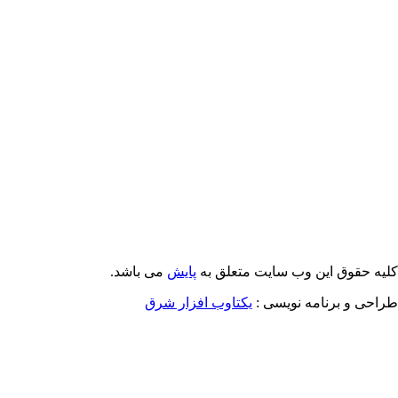
Email: info@Payeshjournal.ir
Web sites: http://www.Payeshjournal.ir
http://www.ihsr.ac.ir
یه حقوق این وب سایت متعلق به
پایش
می باشد.
احی و برنامه نویسی :
یکتاوب افزار شرق