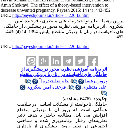
Amin Shokravi. The effect of a theory-based intervention to
decrease unwanted pregnancy. Payesh 2015; 14 (4) :443-452
URL:
http://payeshjournal.ir/article-1-226-fa.html
پروین رهنما ، علیرضا حیدرنیا ، علی منتظری ، فرخنده امین
شکروی . اثر برنامه آموزشی نظریه محور در پیشگیری از حاملگی
های ناخواسته در زنان با نزدیکی منقطع. پایش. 1394; 14 (4) :443-
452
URL:
http://payeshjournal.ir/article-1-226-fa.html
اثر برنامه آموزشی نظریه محور در پیشگیری از
حاملگی های ناخواسته در زنان با نزدیکی منقطع
*
پروین رهنما
،
علیرضا حیدرنیا
،
علی منتظری
،
فرخنده امین شکروی
چکیده:
(6476 مشاهده)
حاملگی ناخواسته از مشکلات اساسی در سلامت
همگانی است که بروز آن با نزدیکی منقطع
افزایش می یابد. مطالعه حاضر با هدف تاثیر
نظریه‌های رفتار برنامه‌ریزی شده و شناختی
اجتماعی در تغییر روش پیشگیری از بارداری