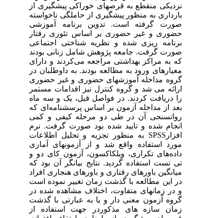
نزدیکی منقطع به قرصهای خوراکی پیشگیری از
بارداری به منظور پیشگیری از حاملگی ناخواسته
صورت گرفته است. تدوین برنامه آموزشی
حضوری و غیر حضوری بر اساس تئوری رفتار
برنامه ریزی شده و نظریه شناختی اجتماعی
صورت گرفت. جامعه پژوهش شامل زنانی بودند
که به مراکز بهداشتی مراجعه می‌کردند و دارای
معیارهای ورود به مطالعه بودند. به داوطلبان در
گروه مداخله آموزشهای حضوری و غیر حضوری
ارائه می شد و گروه کنترل نیز اقدامات مستمر
را دریافت کردند. در فواصل قبل، یک و سه ماه
بعد از مداخله آزمون بر اساس پرسشنامه‌ای که
روانسنجی آن در طی دو مرحله کیفی و کمی
انجام شده و تایید شده بود صورت گرفت. نرم
افزارSPSS به منظور تجزیه و تحلیل اطلاعات
مورد استفاده واقع شد و از آزمونهای آماری
داده‌های تکراری، ویلکاکسون، آزمون کای دو و
تی تست استفاده گردید. نتایج بیانگر آن بود که
میانگین باورهای رفتاری و باورهای هنجاری افراد
در این مطالعه با گذشت زمان تغییر نموده است
و در زمانهای متفاوت، اختلاف مشاهده شده در
گروه آزمون معنی دار و یا به عبارتی با گذشت
زمان سازه های مذکوردر جهت استفاده از