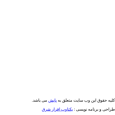
Email: info@Payeshjournal.ir
Web sites: http://www.Payeshjournal.ir
http://www.ihsr.ac.ir
یه حقوق این وب سایت متعلق به
پایش
می باشد.
احی و برنامه نویسی :
یکتاوب افزار شرق