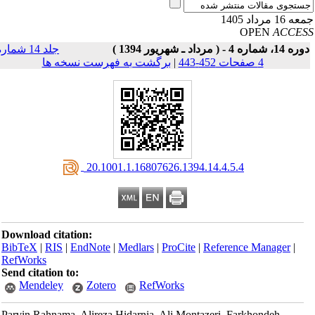
16 مرداد 1405
OPEN
ACCE
14، شماره 4 - ( مرداد ـ شهریور 1394 )
جلد 14 شماره
4 صفحات 452-443
|
برگشت به فهرست نسخه ها
‎ 20.1001.1.16807626.1394.14.4.5.4
Download citation:
BibTeX
|
RIS
|
EndNote
|
Medlars
|
ProCite
|
Reference Manager
|
RefWorks
Send citation to:
Mendeley
Zotero
RefWorks
Parvin Rahnama, Alireza Hidarnia, Ali Montazeri, Farkhondeh