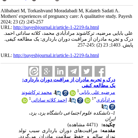
Alibabaei M, Torkashvand Moradabadi M, Kalateh Sadati A.
Mothers' experiences of pregnancy care: A qualitative study. Payesh
2024; 23 (2) :245-257
URL:
http://payeshjournal.ir/article-1-2219-fa.html
علی بابایی مرضیه، ترکاشوند مرادآبادی محمد، کلاته ساداتی احمد.
درک و تجربه مادران از مراقبت دوران بارداری: یک مطالعه کیفی.
پایش. 1403; 23 (2) :245-257
URL:
http://payeshjournal.ir/article-1-2219-fa.html
درک و تجربه مادران از مراقبت دوران بارداری:
یک مطالعه کیفی
1
مرضیه علی بابایی
،
محمد ترکاشوند
1
1
*
مرادآبادی
،
احمد کلاته ساداتی
1- دانشکده علوم اجتماعی دانشگاه یزد، یزد،
ایران
چکیده:
(4471 مشاهده)
مقدمه:
مراقبت‌های دوران بارداری سبب تولد
نوزاد سالم و حفظ سلامت مادران می‌گردد.