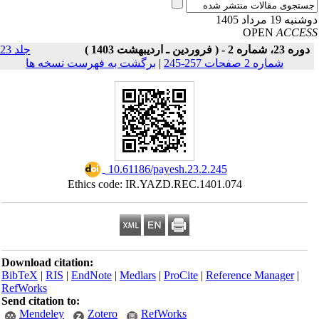
به 19 مرداد 1405
OPEN
ACCE
دوره 23، شماره 2 - ( فروردین ـ اردیبهشت 1403 )
جلد 23
شماره 2 صفحات 257-245
|
برگشت به فهرست نسخه ها
‎ 10.61186/payesh.23.2.245
Ethics code: IR.YAZD.REC.1401.074
Download citation:
BibTeX
|
RIS
|
EndNote
|
Medlars
|
ProCite
|
Reference Manager
|
RefWorks
Send citation to:
Mendeley
Zotero
RefWorks