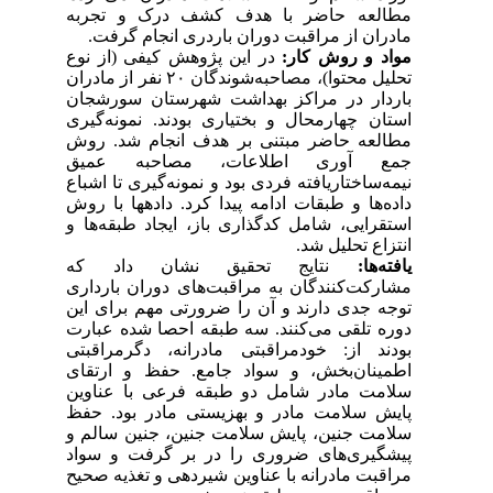
مطالعه حاضر با هدف کشف درک و تجربه
مادران از مراقبت دوران باردری انجام گرفت.
مواد و روش کار:
در این پژوهش کیفی (از نوع
تحلیل محتوا)، مصاحبه‌شوندگان ۲۰ نفر از مادران
باردار در مراکز بهداشت شهرستان سورشجان
استان چهارمحال و بختیاری بودند. نمونه‌گیری
مطالعه حاضر مبتنی بر هدف انجام شد. روش
جمع آوری اطلاعات، مصاحبه عمیق
نیمه‌ساختاریافته فردی بود و نمونه‌گیری تا اشباع
داده‌ها و طبقات ادامه پیدا کرد. داده­ها با روش
استقرایی، شامل کدگذاری باز، ایجاد طبقه­‌ها و
انتزاع تحلیل شد.
یافته‌ها:
نتایج تحقیق نشان داد که
مشارکت‌کنندگان به مراقبت‌های دوران بارداری
توجه جدی دارند و آن را ضرورتی مهم برای این
دوره تلقی می‌کنند. سه طبقه احصا شده عبارت
بودند از: خودمراقبتی مادرانه، دگرمراقبتی
اطمینان‌بخش، و سواد جامع. حفظ و ارتقای
سلامت مادر شامل دو طبقه فرعی با عناوین
پایش سلامت مادر و بهزیستی مادر بود. حفظ
سلامت جنین، پایش سلامت جنین، جنین سالم و
پیشگیری‌های ضروری را در بر گرفت و سواد
مراقبت مادرانه با عناوین شیردهی و تغذیه صحیح