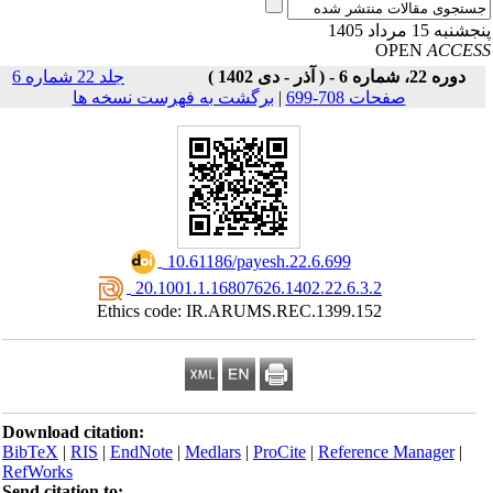
نبه 15 مرداد 1405
OPEN
ACCE
دوره 22، شماره 6 - ( آذر - دی 1402 )
جلد 22 شماره 6
صفحات 708-699
|
برگشت به فهرست نسخه ها
‎ 10.61186/payesh.22.6.699
‎ 20.1001.1.16807626.1402.22.6.3.2
Ethics code: IR.ARUMS.REC.1399.152
Download citation:
BibTeX
|
RIS
|
EndNote
|
Medlars
|
ProCite
|
Reference Manager
|
RefWorks
Send citation to: