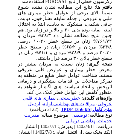
رگرسیون خطی از تابع FORCAST استفاده شد.
یافته ها:
نتایج این مطالعه نشان دهنده شیوع
نسبتاً بالای برخی از عوامل خطر بیماری های
قلبی و عروقی از جمله سابقه فشارخون، دیابت،
چاقی شکمی، مشکوک به دیابت، ابتلا به اختلال
لیید، نمایه توده بدنی ۳۰ و بالاتر در زنان بود. هم
چنین نتایج مطالعه نشان داد ۳۸/۳% مردان و
۷۶۱/۷۲% زنان در سطح خطر ۲۰-۱۰ درصد،
۳۴/۸% مردان و ۶۵/۲% زنان در سطح خطر
۳۰-۲۰ درصد و ۲۸/۹% مردان و ۷۱/۱% زنان در
سطح خطر بالای ۳۰ درصد قرار داشتند.
نتیجه گیری:
زنان نسبت به مردان بیشتر در
معرض خطر بیماری و عوارض قلبی عروقی
هستند. شناخت عوامل خطر شایع در منطقه به
تمرکز مداخلات بر اقدامات پیشگیری و درمانی
اثربخش و اتخاذ سیاست های آگاه از شواهد به
منظور کاهش این عوامل خطر کمک می کند.
واژه‌های کلیدی:
خطرسنجی
،
بیماری های قلبی
عروقی
،
مراقبت های بهداشتی اولیه
،
اردبیل
متن کامل
[PDF 1356 kb]
(2122 دریافت)
نوع مطالعه:
توصیفی
| موضوع مقاله:
مدیریت
خدمات بهداشتی درمانی
دریافت: 1402/3/11 | پذیرش: 1402/7/1 | انتشار
الکترونیک پیش از انتشار نهایی: 1402/7/8 | انتشار: