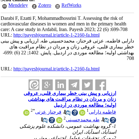
Mendeley
Zotero
RefWorks
Darabi F, Ezatti F, Mohammadhossrini T. Assessing the risk of
cardiovascular diseases in women and men in the primary health
care: A case study in Ardabil, Iran. Payesh 2023; 22 (6) :699-708
URL:
http://payeshjournal.ir/article-1-2160-fa.html
دارابی فاطمه، عزتی فرحناز، محمدحسینی طه. ارزیابی و پیش بینی
خطر بیماری قلبی، عروقی زنان و مردان در نظام مراقبت های
بهداشتی اولیه؛ مطالعه موردی در اردبیل. پایش. 1402; 22 (6) :699-
708
URL:
http://payeshjournal.ir/article-1-2160-fa.html
ارزیابی و پیش بینی خطر بیماری قلبی، عروقی
زنان و مردان در نظام مراقبت های بهداشتی
اولیه؛ مطالعه موردی در اردبیل
2
*
1
فاطمه دارابی
،
فرحناز عزتی
2
،
طه محمدحسینی
1- گروه بهداشت عمومی، دانشکده علوم پزشکی
اسدآباد، اسدآباد، ایران
2- مرکز تحقیقات عوامل اجتماعی موثر بر