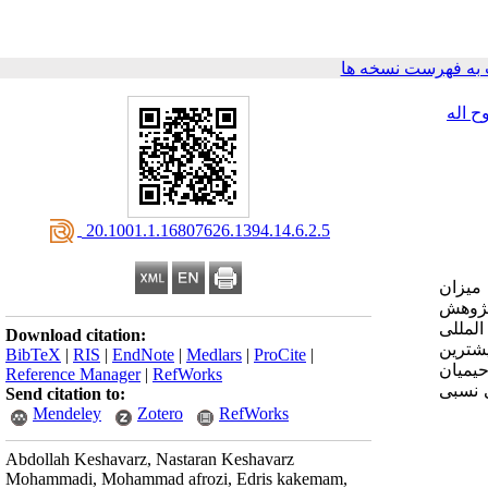
به فهرست نسخه ها
ح اله
‎ 20.1001.1.16807626.1394.14.6.2.5
میزان
پژوهش
ن المللی
Download citation:
 استاندارد بیمار محور بیشترین
BibTeX
|
RIS
|
EndNote
|
Medlars
|
ProCite
|
شت. بیمارستان رحیمیان
Reference Manager
|
RefWorks
ادگی نسبی
Send citation to:
Mendeley
Zotero
RefWorks
Abdollah Keshavarz, Nastaran Keshavarz
Mohammadi, Mohammad afrozi, Edris kakemam,