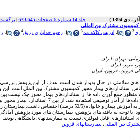
جلد 14 شماره 6 صفحات 645-639
|
برگشت 
 کمیسیون مشترک بین المللی
4
3
3
زی
،
ادریس کاکه مم
،
رحیم خدایاری زرنق
،
رو
ای سلامتی در حال پدیدار شدن است. هدف از این پژوهش بررسی 
س استانداردهای بیمار محور کمیسیون مشترک بین الملل است. این 
هر قزوین انجام شد. به منظور جمع آوری داده ها از استانداردهای بیمار محور چک لیست بی
کمیسیون مشترک مشتمل بر 7 استاندارد استفاده گردید. جهت تحلیل داده‌ها از آمار توصیفی استفاده شد. از بین 7
امتیاز به مراقبت های بیهوشی و جراحی با (77/5 درصد) و کمترین امتیاز به آموزش بیمار و خانواده (52/5 درصد) اختصاص دا
کوثر (53%) دارای کمترین امتیاز بود. با توجه به یافته های پژوهش، بیمارستان های مورد پژوهش آم
ستاندارهای قابل قبولتری نسبت به بیمارستانهای دانشگاهی بودند.
ترک بین المللی
،
بیمارستانهای قزوین