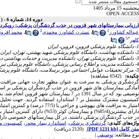
پنجشنبه 15 مرداد 1405
OPEN
ACCESS
دوره 14، شماره 6 - ( آذر ـ دی 1394 )
ارزیابی بیمارستانهای شهر قزوین در جذب گردشگران پزشکی: رویکرد
2
1
عبداله کشاورز
،
نسترن کشاورز محمدی
،
محمد افرو
5
*
کلهر
1- دانشگاه علوم پزشکی قزوین، قزوین، ایران
2- دانشکده بهداشت، دانشگاه علوم پزشکی شهید بهشتی، تهران، ایران
3- دانشگاه علوم پزشکی تهران، دانشکده مدیریت و خدمات بهداشتی درمانی، تهران، ایران
4- دانشکده مدیریت و اطلاع رسانی پزشکی، دانشگاه علوم پزشکی تبریز، تبریز، ایران
5- مرکز تحقیقات عوامل اجتماعی موثر برسلامت، دانشگاه علوم پزشکی قزوین، قزوین، ایران
چکیده:
(6542 مشاهده)
گردشگری پزشکی به سرعت به عنوان مظهر تجارت جهانی مراقبت ه
آمادگی بیمارستان های شهر قزوین در جذب گردشگران پزشکی بر اسا
توصیفی بود که در سال 1391 در 7 بیمارستان ش
دارای بیشترین(85/4%) و بیمارستان 
در جذب گردشگران پزشکی داشتند. در کل بیمارستانهای خصوصی دارای ا
واژه‌های کلیدی:
گردشگری پزشکی
،
استاندارد بیمار محور
،
کمیسیون مش
متن کامل
[PDF 1231 kb]
(2120 دریافت)
نوع مطالعه:
توصیفی
|