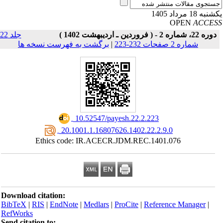
به 18 مرداد 1405
OPEN
ACCE
دوره 22، شماره 2 - ( فروردین ـ اردیبهشت 1402 )
جلد 22
شماره 2 صفحات 232-223
|
برگشت به فهرست نسخه ها
‎ 10.52547/payesh.22.2.223
‎ 20.1001.1.16807626.1402.22.2.9.0
Ethics code: IR.ACECR.JDM.REC.1401.076
Download citation:
BibTeX
|
RIS
|
EndNote
|
Medlars
|
ProCite
|
Reference Manager
|
RefWorks
Send citation to: