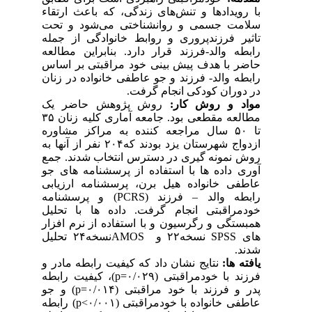
با رویدادها و تنش‌های زندگی، که باعث ارتقاء
سلامت جسمی و روانشناختی می‌شود و تحت
تاثیر فرزندپروری و روابط خانوادگی از جمله
رابطه والد-فرزند قرار دارد. بنابراین مطالعه
حاضر با هدف پیش بینی خود مراقبتی بر اساس
رابطه والد- فرزند و جو عاطفی خانواده در زنان
در دوران کودکی انجام گرفت.
مواد و روش کار:
روش پژوهش حاضر یک
مطالعه مقطعی بود. جامعه آماری کلیه زنان ۳۵
تا ۵۰ سال مراجعه کننده به مراکز مشاوره
ازدواج شهرستان یزد بودند که۲۰۴ نفر از آنها به
روش نمونه گیری در دسترس انتخاب شدند. جمع
آوری داده ها با استفاده از پرسشنامه های جو
عاطفی خانواده هیل برن، پرسشنامه ارزیابی
رابطه والد – فرزند (PCRS) و پرسشنامه
خودمراقبتی انجام گرفت. داده ها با تحلیل
همبستگی و رگرسیون و با استفاده از نرم افزار
های SPSS نسخه۲۲ و AMOSنسخه۲۴ تحلیل
شدند.
یافته ها:
نتایج نشان داد که کیفیت رابطه مادر و
فرزند با خودمراقبتی (۰/۰۲۹=p)، کیفیت رابطه
پدر و فرزند با خود مراقبتی (۰/۰۱۴=p) و جو
عاطفی خانواده با خودمراقبتی (p<۰/۰۰۱) رابطه