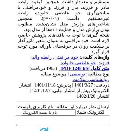
مستقیم و معنادار داشت. همچنین کیفیت رابطه
مادر و فرزند، پدر و فرزند و خودمراقبتی با
میانجی‌گری جو عاطفی خانواده رابطه
غیرمستقیم داشت (۰/۰۱=p). همچنین
شاخص‌های برازش مدل نشان‌دهنده مطلوب
بودن برازش مدل و حمایت داده‌ها از مدل بود.
نتیجه گیری:
با توجه به یافته‌های پژوهش حاضر،
لازم است خود مراقبتی به عنوان متغیر تاثیرگذار
بر سلامت روان در حرفه‌های یاورانه مورد توجه
قرار گیرد.
واژه‌های کلیدی:
خود مراقبتی
،
رابطه والد-
فرزند
،
جو عاطفی خانواده
متن کامل
[PDF 1248 kb]
(1963 دریافت)
نوع مطالعه:
توصیفی
| موضوع مقاله:
روانشناسی سلامت
دریافت: 1401/3/27 | پذیرش: 1401/11/18 | انتشار
الکترونیک پیش از انتشار نهایی: 1401/12/7 |
انتشار: 1402/1/20
ارسال نظر درباره این مقاله : نام کاربری یا پست
الکترونیک شما: