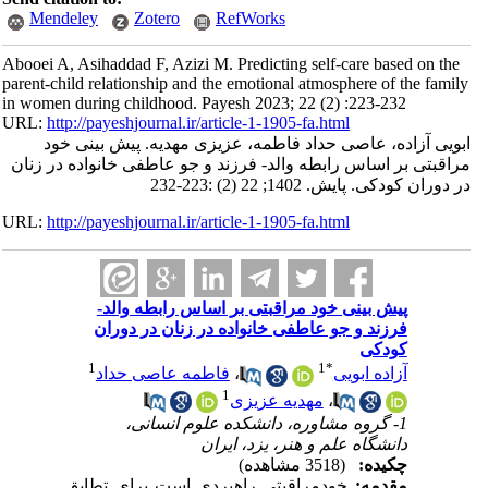
Mendeley
Zotero
RefWorks
Abooei A, Asihaddad F, Azizi M. Predicting self-care based on the
parent-child relationship and the emotional atmosphere of the family
in women during childhood. Payesh 2023; 22 (2) :223-232
URL:
http://payeshjournal.ir/article-1-1905-fa.html
ابویی آزاده، عاصی حداد فاطمه، عزیزی مهدیه. پیش بینی خود
مراقبتی بر اساس رابطه والد- فرزند و جو عاطفی خانواده در زنان
در دوران کودکی. پایش. 1402; 22 (2) :223-232
URL:
http://payeshjournal.ir/article-1-1905-fa.html
پیش بینی خود مراقبتی بر اساس رابطه والد-
فرزند و جو عاطفی خانواده در زنان در دوران
کودکی
1
1
*
آزاده ابویی
،
فاطمه عاصی حداد
1
،
مهدیه عزیزی
1- گروه مشاوره، دانشکده علوم انسانی،
دانشگاه علم و هنر، یزد، ایران
چکیده:
(3518 مشاهده)
مقدمه:
خودمراقبتی راهبردی است برای تطابق