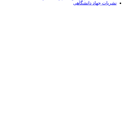
نشریات جهاد دانشگاهی
Email: info@Payeshjournal.ir