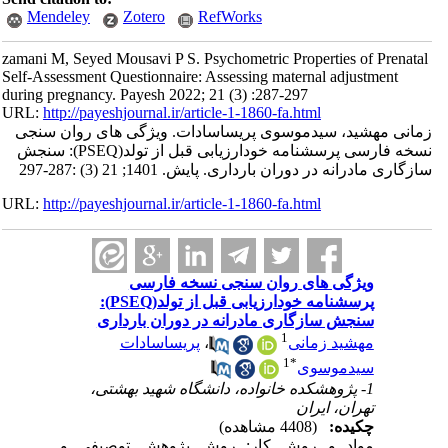
Mendeley
Zotero
RefWorks
zamani M, Seyed Mousavi P S. Psychometric Properties of Prenatal
Self-Assessment Questionnaire: Assessing maternal adjustment
during pregnancy. Payesh 2022; 21 (3) :287-297
URL:
http://payeshjournal.ir/article-1-1860-fa.html
زمانی مهشید، سیدموسوی پریساسادات. ویژگی های روان سنجی
نسخه فارسی پرسشنامه خودارزیابی قبل از تولد(PSEQ): سنجش
سازگاری مادرانه در دوران بارداری. پایش. 1401; 21 (3) :287-297
URL:
http://payeshjournal.ir/article-1-1860-fa.html
ویژگی های روان سنجی نسخه فارسی
پرسشنامه خودارزیابی قبل از تولد(PSEQ):
سنجش سازگاری مادرانه در دوران بارداری
1
مهشید زمانی
،
پریساسادات
1
*
سیدموسوی
1- پژوهشکده خانواده، دانشگاه شهید بهشتی،
تهران، ایران
چکیده:
(4408 مشاهده)
مواد و روش کار: روش پژوهش توصیفی و