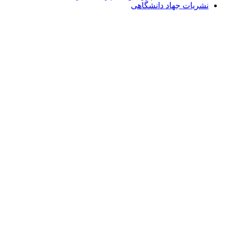
نشریات جهاد دانشگاهی
Email: info@Payeshjournal.ir