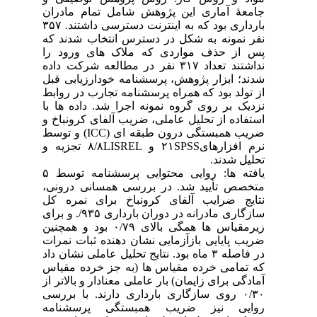
جامعۀ آماری این پژوهش شامل تمام مادران
بارداری بود که به اینترنت دسترسی داشتند. ۳۵۷
نفر نمونه به شکل در دسترس انتخاب شدند که
پس از حذف مواردی که ملاک های ورود را
نداشتند تعداد ۳۱۷ نفر در مطالعه شرکت داده
شدند؛ ابزار پژوهش، پرسشنامه خودارزیابی قبل
از تولد بود که همراه پرسشنامه تجارب در روابط
نزدیک بر روی گروه نمونه اجرا شد. داده ها با
استفاده از تحلیل عاملی، ضریب آلفای کرونباخ و
ضریب همبستگی درون طبقه ای (ICC) و توسط
نرم افزارهای۲۱SPSS و ۸/۸LISREL تجزیه و
تحلیل شدند.
یافته ها: روایی محتوایی پرسشنامه توسط ۵
متخصص تأیید شد. در بررسی همسانی درونی،
نتایج ضرایب آلفای کرونباخ برای نمره کل
سازگاری مادرانه در دوران بارداری ۹۳۵/. و برای
زیرمقیاس ها همگی بالای ۰/۷۹ بود و همچنین
ضریب پایایی بازآزمایی نشان دهنده ثبات نمرات
در فاصله ۳ ماه بود. نتایج تحلیل عاملی نشان داد
که تمامی خرده مقیاس ها (به جز خرده مقیاس
آمادگی برای زایمان) بار عاملی معنادار و بالاتر از
۰/۳۰ روی سازگاری بارداری دارند. با بررسی
روایی نیز ضریب همبستگی پرسشنامه