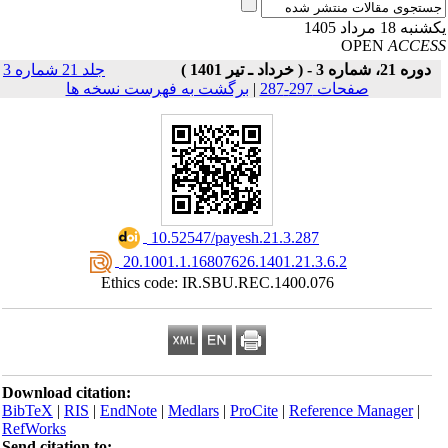
به 18 مرداد 1405
OPEN
ACCE
دوره 21، شماره 3 - ( خرداد ـ تیر 1401 )
جلد 21 شماره 3
صفحات 297-287
|
برگشت به فهرست نسخه ها
‎ 10.52547/payesh.21.3.287
‎ 20.1001.1.16807626.1401.21.3.6.2
Ethics code: IR.SBU.REC.1400.076
Download citation:
BibTeX
|
RIS
|
EndNote
|
Medlars
|
ProCite
|
Reference Manager
|
RefWorks
Send citation to: