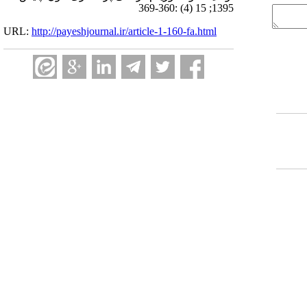
1395; 15 (4) :360-369
URL:
http://payeshjournal.ir/article-1-160-fa.html