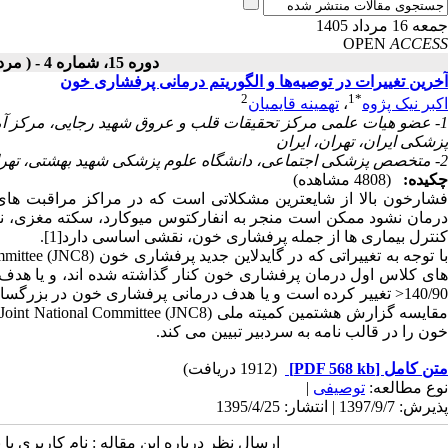
جمعه 16 مرداد 1405
OPEN
ACCESS
دوره 15، شماره 4 - ( مرداد ـ شهریور 1395 )
آخرین تغییرات در توصیه‌ها و الگوریتم درمانی پرفشاری خون
2
1
*
اکبر نیک پژوه‌
،
تهمینه قایمیان
1- عضو هیات علمی ﻣﺮﻛﺰ تحقیقات ﻗﻠﺐ و ﻋﺮوق شهید رجایی، مرکز آم
پزشکی ایران، تهران، ایران
2- متخصص پزشکی اجتماعی، دانشگاه علوم پزشکی شهید بهشتی، تهران، ایران
چکیده:
(4808 مشاهده)
فشارخون بالا از شایعترین مشکلاتی است که در مراکز مراقبت های
درمان نشود ممکن است منجر به انفارکتوس میوکارد، سکته مغزی، نارسا
کنترل بیماری ها از جمله پرفشاری خون، نقشی اساسی دارد[1].
خون را در قالب نامه به سردبیر تبیین می کند.
متن کامل
[PDF 568 kb]
(1912 دریافت)
نوع مطالعه:
توصیفی
|
پذیرش: 1397/9/7 | انتشار: 1395/4/25
ارسال نظر درباره این مقاله : نام کاربری ی