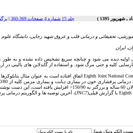
جلد 15 شماره 4 صفحات 369-360
|
برگ
وزشی، تحقیقاتی و درمانی قلب و عروق شهید رجایی، دانشگاه علوم
 اولیه دیده می شود و چنانچه سریع تشخیص داده نشده و به طور 
یی کلیه و حتی مرگ شود. و استفاده از گایدلاین های بالینی در ارز
با توجه به تغییراتی که در گایدلاین جدید پرفشاری خون Eighth Joint National Committee (JNC8) اتفاق افتاده است به عنوان مثال
140/90< تغییر کرده است و یا هدف درمانی پرفشاری خون در بزرگسالان 60 ساله و بزرگتر به 150/90< افزایش یافته است
مقایسه گزارش هشتمین کمیته ملی Eighth Joint National Committee (JNC8) با گزارش قبلی(JNC7)، آخرین توصیه ها و الگو
ا پست الکترونیک شما: