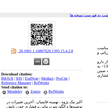
شت به فهرست نسخه ها
مناسب
‎ 20.1001.1.16807626.1395.15.4.2.8
یابی و
 بتابلوکرها از دارو
های کلاس اول درمان پرفشاری خون کنار گذاشته شده اند، و یا هدف درمانی پرفشاری خون در بیماری دیابت و بیماری مزمن کلیه از 130/80< به
، این دست نوشته ضمن
Download citation:
ریتم درمانی پرفشاری
BibTeX
|
RIS
|
EndNote
|
Medlars
|
ProCite
|
Reference Manager
|
RefWorks
Send citation to:
Mendeley
Zotero
RefWorks
اکبر نیک پژوه‌ ، تهمینه قایمیان . آخرین تغییرات در
توصیه‌ها و الگوریتم درمانی پرفشاری خون. پایش.