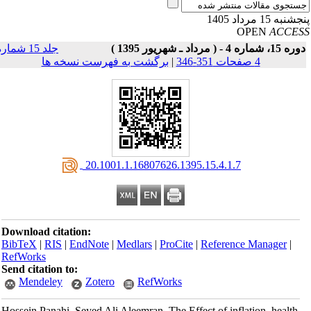
نبه 15 مرداد 1405
OPEN
ACCE
15، شماره 4 - ( مرداد ـ شهریور 1395 )
جلد 15 شماره
4 صفحات 351-346
|
برگشت به فهرست نسخه ها
‎ 20.1001.1.16807626.1395.15.4.1.7
Download citation:
BibTeX
|
RIS
|
EndNote
|
Medlars
|
ProCite
|
Reference Manager
|
RefWorks
Send citation to:
Mendeley
Zotero
RefWorks
Hossein Panahi, Seyed Ali Aleemran. The Effect of inflation, health