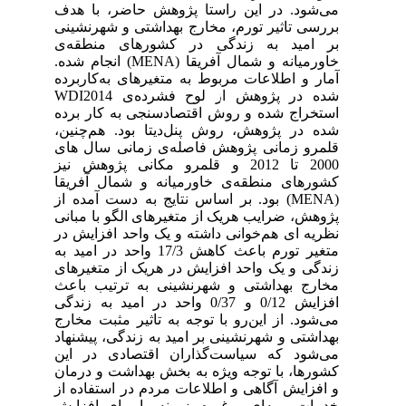
می‌شود. در این راستا پژوهش حاضر، با هدف
بررسی تاثیر تورم، مخارج بهداشتی و شهرنشینی
بر امید به زندگی در کشورهای منطقه‌ی
خاورمیانه و شمال آفریقا (MENA) انجام شده.
آمار و اطلاعات مربوط به متغیرهای به‌کاربرده
شده در پژوهش از لوح فشرده‌ی WDI2014
استخراج شده و روش اقتصادسنجی به کار برده
شده در پژوهش، روش پنل‌دیتا بود. هم‌چنین،
قلمرو زمانی پژوهش فاصله‌ی زمانی سال های
2000 تا 2012 و قلمرو مکانی پژوهش نیز
کشورهای منطقه‌ی خاورمیانه و شمال آفریقا
(MENA) بود. بر اساس نتایج به دست آمده از
پژوهش، ضرایب هریک از متغیرهای الگو با مبانی
نظریه ای هم‌خوانی داشته و یک واحد افزایش در
متغیر تورم باعث کاهش 17/3 واحد در امید به
زندگی و یک واحد افزایش در هریک از متغیرهای
مخارج بهداشتی و شهرنشینی به ترتیب باعث
افزایش 0/12 و 0/37 واحد در امید به زندگی
می‌شود. از این‌رو با توجه به تاثیر مثبت مخارج
بهداشتی و شهرنشینی بر امید به زندگی، پیشنهاد
می‌شود که سیاست‌گذاران اقتصادی در این
کشورها، با توجه ویژه به بخش بهداشت و درمان
و افزایش آگاهی و اطلاعات مردم در استفاده از
خدمات بیمه‌ای و غیره، زمینه را برای افزایش