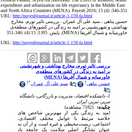
expenditure and urbanization on life expectancy in the Middle East
and North Africa Countries (MENA). Payesh 2016; 15 (4) :346-351
URL:
http://payeshjournal.ir/article-1-159-fa.html
حسین پناهی ، سید علی آل عمران . بررسی تاثیر تورم، مخارج
بهداشتی و شهرنشینی بر امید به زندگی در کشورهای منطقه‌ی
خاورمیانه و شمال آفریقا (MENA). پایش. 1395; 15 (4) :346-351
URL:
http://payeshjournal.ir/article-1-159-fa.html
بررسی تاثیر تورم، مخارج بهداشتی و شهرنشینی
بر امید به زندگی در کشورهای منطقه‌ی
خاورمیانه و شمال آفریقا (MENA)
1
*
1
حسین پناهی
،
سید علی آل عمران
1- دانشکده‌ اقتصاد، مدیریت و بازرگانی، دانشگاه
تبریز، تبریز، ایران
چکیده:
(7182 مشاهده)
امید به زندگی یکی از مهم‌ترین شاخص های
خلاصه مرتبط با عوامل مختلف اقتصادی،
اجتماعی، زیست‌محیطی و غیره است و از آن به
عنوان نشانگر اصلی سلامت یک جامعه یاد