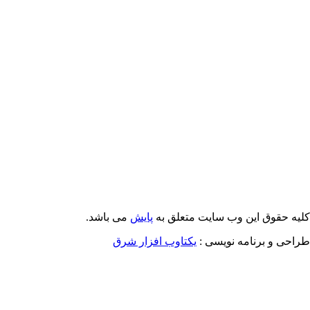
Email: info@Payeshjournal.ir
Web sites: http://www.Payeshjournal.ir
http://www.ihsr.ac.ir
یه حقوق این وب سایت متعلق به
پایش
می باشد.
احی و برنامه نویسی :
یکتاوب افزار شرق