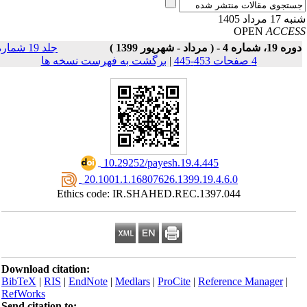
17 مرداد 1405
OPEN
ACCE
19، شماره 4 - ( مرداد - شهریور 1399 )
جلد 19 شماره
4 صفحات 453-445
|
برگشت به فهرست نسخه ها
‎ 10.29252/payesh.19.4.445
‎ 20.1001.1.16807626.1399.19.4.6.0
Ethics code: IR.SHAHED.REC.1397.044
Download citation:
BibTeX
|
RIS
|
EndNote
|
Medlars
|
ProCite
|
Reference Manager
|
RefWorks
Send citation to: