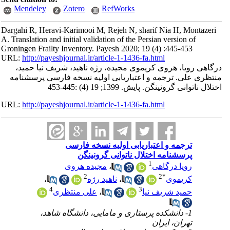
Mendeley
Zotero
RefWorks
Dargahi R, Heravi-Karimooi M, Rejeh N, sharif Nia H, Montazeri
A. Translation and initial validation of the Persian version of
Groningen Frailty Inventory. Payesh 2020; 19 (4) :445-453
URL:
http://payeshjournal.ir/article-1-1436-fa.html
درگاهی رویا، هروی کریموی مجیده، رژه ناهید، شریف نیا حمید،
منتظری علی. ترجمه و اعتباریابی اولیه نسخه فارسی پرسشنامه
اختلال ناتوانی گرونینگن. پایش. 1399; 19 (4) :445-453
URL:
http://payeshjournal.ir/article-1-1436-fa.html
ترجمه و اعتباریابی اولیه نسخه فارسی
پرسشنامه اختلال ناتوانی گرونینگن
1
رویا درگاهی
،
مجیده هروی
2
2
*
کریموی
،
ناهید رژه
،
4
3
حمید شریف نیا
،
علی منتظری
1- دانشکده پرستاری و مامایی، دانشگاه شاهد،
تهران،‌ ایران