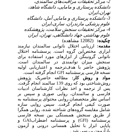
2- مرکز تحقیقات مراقبت‌های سالمندی،
دانشکده پرستاری و مامایی، دانشگاه شاهد،
تهران،‌ایران
3- دانشکده پرستاری و مامایی آمل، دانشگاه
علوم پزشکی مازندران، ساری،‌ایران
4- مرکز تحقیقات سنجش سلامت، پژوهشکده
علوم بهداشتی جهاد دانشگاهی، تهران، ایران
چکیده:
(12082 مشاهده)
مقدمه:
ارزیابی اختلال ناتوانی سالمندان نیازمند
ابزاری مختص‌این گروه است. پرسشنامه اختلال
ناتوانی گرونینگن از ابزارهای مورد استفاده برای
سنجش میزان توانمندی در سالمندان است.
پژوهش حاضر با هدف‌ترجمه و اعتباریابی اولیه
نسخه فارسی پرسشنامه
GFI
انجام گرفته است.
مواد و روش کار:
مطالعه حاضر‌یک پژوهش
روش‌شناختی بود که روی 139 سالمند انجام گرفت.
پس از‌ ترجمه و اخذ نظرات کارشناسان ادبیات
فارسی و سالمندان، روایی صوری و سپس بر
اساس نظر متخصصان روایی محتوای پرسشنامه به
صورت کیفی انجام گرفت. سپس روایی سازه
شامل مقایسه گروه‌های شناخته شده، روایی همگرا
از طریق سنجش همبستگی بین نسخه فارسی
پرسشنامه (
GFI
) و پرسشنامه اضطراب
GAI
و
پایایی ابزار با تحلیل همسانی درونی و آزمون
بازآزمون بررسی شد .