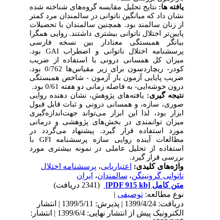
یافته ها:
نتایج تحلیل مقایسه گروه‌های شناخته شده
نشان داد که میانگین ناتوانی در سالمندان مرد کمتر
از زنان سالمند بود. همچنین سالمندان با تحصیلات
پایین‌تر اختلال ناتوانی بیشتری داشتند. روایی همگرا
بیانگر همبستگی معنادار بین نسخه فارسی
پرسشنامه اختلال ناتوانی و اضطراب
GAI
بود.
میزان کل همسانی درونی با استفاده از ضریب
کودر- ریچاردسون برای زیر مقیاس‌ها 0/762 بود.
ضریب پایایی آزمون باز آزمون - شاخص همبستگی
درون خوشه‌ایی- به فاصله زمانی دو هفته 0/61 بود.
نتیجه گیری:
‌یافته‌های پژوهش، نشان دهنده روایی
صوری، سازه، و همسانی درونی و ثبات قابل قبول
ابزار بود، لذا‌ این ابزار می‌تواند جهت‌اندازه‌گیری
میزان توانمندی در بخش‌های پژوهشی و درمانی
مورد استفاده قرار گیرد. پیشنهاد می‌گردد در
مطالعات آینده روایی سازه پرسشنامه
GFI
با
استفاده از تحلیل عاملی در نمونه بیشتری مورد
بررسی قرار گیرد.
واژه‌های کلیدی:
اعتباریابی
،
پرسشنامه اختلال
ناتوانی گرونینگن
،
سالمندان
،
ایران
متن کامل
[PDF 915 kb]
(2341 دریافت)
نوع مطالعه:
توصیفی
|
دریافت: 1399/4/24 | پذیرش: 1399/5/11 | انتشار
الکترونیک پیش از انتشار نهایی: 1399/6/4 | انتشار: