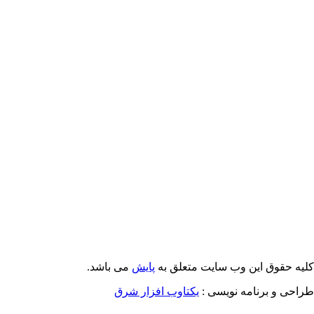
Email: info@Payeshjournal.ir
Web sites: http://www.Payeshjournal.ir
http://www.ihsr.ac.ir
یه حقوق این وب سایت متعلق به
پایش
می باشد.
احی و برنامه نویسی :
یکتاوب افزار شرق