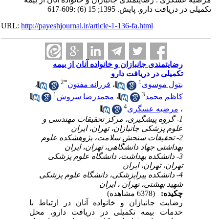
تکمیلی در دریافت دارو. پایش. 1395; 15 (6) :609-617
URL:
http://payeshjournal.ir/article-1-136-fa.html
رضایتمندی جانبازان و خانواده آنان از بیمه
تکمیلی در دریافت دارو
2
*
1
بتول موسوی
،
فرزانه مفتون
،
1
3
کاظم محمد
،
محمدرضا سروش
4
،
مرضیه عسگری
1- گروه پیشگیری، مرکز تحقیقات مهندسی و
علوم پزشکی جانبازان، تهران، ایران
2- تحقیقات سنجش سلامت، پژوهشکده علوم
بهداشتی جهاد دانشگاهی، تهران، ایران
3- دانشکده بهداشت، دانشگاه علوم پزشکی
تهران، تهران، ایران
4- دانشکده پیراپزشکی، دانشگاه علوم پزشکی
شهید بهشتی، تهران ، ایران
چکیده:
(6378 مشاهده)
رضایت جانبازان و خانواده آنان در ارتباط با
خدمات بیمه تکمیلی در دریافت دارو، محل