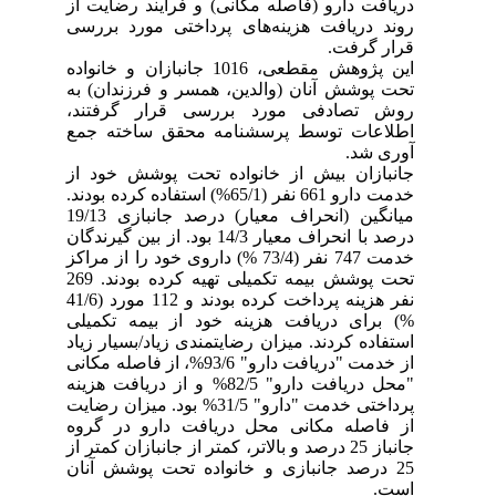
دریافت دارو (فاصله مکانی) و فرایند رضایت از
روند دریافت هزینه‌های پرداختی مورد بررسی
قرار ‌گرفت.
این پژوهش مقطعی، 1016 جانبازان و خانواده
تحت پوشش آنان (والدین، همسر و فرزندان) به
روش تصادفی مورد بررسی قرار گرفتند،
اطلاعات توسط پرسشنامه محقق ساخته جمع
آوری شد.
جانبازان بیش از خانواده تحت پوشش خود از
خدمت دارو 661 نفر (65/1%) استفاده کرده بودند.
میانگین (انحراف معیار) درصد جانبازی 19/13
درصد با انحراف معیار 14/3 بود. از بین گیرندگان
خدمت 747 نفر (73/4 %) داروی خود را از مراکز
تحت پوشش بیمه تکمیلی تهیه کرده بودند. 269
نفر هزینه پرداخت کرده بودند و 112 مورد (41/6
%) برای دریافت هزینه خود از بیمه تکمیلی
استفاده کردند. میزان رضایتمندی زیاد/بسیار زیاد
از خدمت "دریافت دارو" 93/6%، از فاصله مکانی
"محل دریافت دارو" 82/5% و از دریافت هزینه
پرداختی خدمت "دارو" 31/5% بود. میزان رضایت
از فاصله مکانی محل دریافت دارو در گروه
جانباز 25 درصد و بالاتر، کمتر از جانبازان کمتر از
25 درصد جانبازی و خانواده تحت پوشش آنان
است.