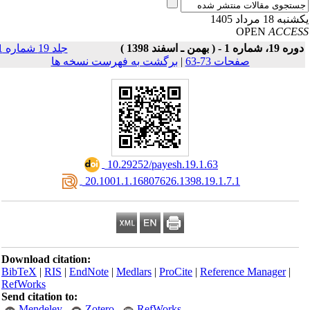
به 18 مرداد 1405
OPEN
ACCE
ه 19، شماره 1 - ( بهمن ـ اسفند 1398 )
جلد 19 شماره 1
صفحات 73-63
|
برگشت به فهرست نسخه ها
‎ 10.29252/payesh.19.1.63
‎ 20.1001.1.16807626.1398.19.1.7.1
Download citation:
BibTeX
|
RIS
|
EndNote
|
Medlars
|
ProCite
|
Reference Manager
|
RefWorks
Send citation to:
Mendeley
Zotero
RefWorks