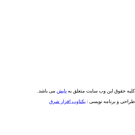
Email: info@Payeshjournal.ir
Web sites: http://www.Payeshjournal.ir
http://www.ihsr.ac.ir
یه حقوق این وب سایت متعلق به
پایش
می باشد.
احی و برنامه نویسی :
یکتاوب افزار شرق