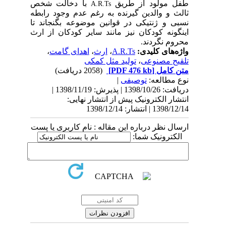
طفل مولود از طریق
با دخالت شخص
A.R.Ts
ثالث و والدین گیرنده به رغم عدم وجود رابطه
نسبی و ژنتیکی در قوانین موضوعه بگنجاند تا
اینگونه کودکان نیز مانند سایر کودکان از ارث
محروم نگردند.
واژه‌های کلیدی:
A.R.Ts
،
ارث
،
اهدای گامت
،
تلقیح مصنوعی
،
تولید مثل کمکی
متن کامل
[PDF 476 kb]
(2058 دریافت)
نوع مطالعه:
توصیفی
|
دریافت: 1398/10/26 | پذیرش: 1398/11/19 |
انتشار الکترونیک پیش از انتشار نهایی:
1398/12/14 | انتشار: 1398/12/14
ارسال نظر درباره این مقاله : نام کاربری یا پست
الکترونیک شما: