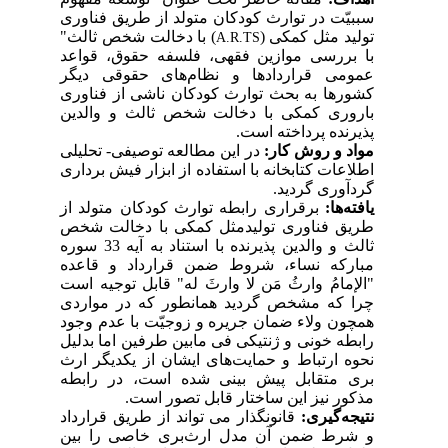
سببیّت در توارث کودکان متولد از طریق فناوری
تولید مثل کمکی (
)
با دخالت شخص ثالث"
A.R.TS
با بررسی موازین فقهی، فلسفه حقوق، قواعد
عمومی قراردادها و نظام‌های حقوقی دیگر
کشورها به بحث توارث کودکان ناشی از فناوری
باروری کمکی با دخالت شخص ثالث و والدین
پذیرنده پرداخته است.
مواد و روش کار:
در این مطالعه توصیفی- تحلیلی
اطلاعات کتابخانه با استفاده از ابزار فیش برداری
گردآوری گردید.
یافته‌ها‌:
برقراری رابطه توارث کودکان متولد از
طریق فناوری تولیدمثل کمکی با دخالت شخص
ثالث و والدین پذیرنده
با استناد به آیه 33 سوره
مبارکه نساء، شروط ضمن قرارداد و قاعده
"الإمامُ وارثُ مَن لا وارثَ له" قابل توجیه است
چرا که مشخص گردید همانطور که در مواردی
همچون ولاء ضمان جریره و زوجیّت با عدم وجود
رابطه خونی و ژنتیکی فی مابین طرفین اما بدلیل
نحوه ارتباط و حمایت‌های ایشان از یکدیگر ارث
بری متقابل پیش بینی شده است، در رابطه
مذکور نیز این ساختار قابل تصور است.
نتیجه‌گیری:
قانونگذار می تواند از طریق قرارداد
و شرط ضمن آن مدل ارث‌بری خاصی را بین