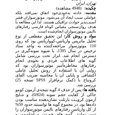
تهران، اﻳﺮان
چکیده:
(4948 مشاهده)
مقدمه:
حادثه به‌خودی‌خود اتفاق نمی‌افتد بلکه
عواملی سبب ایجاد آن می‌شود. موتورسواران قشر
آسیب‌پذیر حوادث ترافیکی هستند. لذا این مطالعه با
هدف روان‌سنجی مقیاس کوتاه فارسی رفتارهای
ناایمن موتورسواران انجام‌شده است.
مواد و روش کار:
این تحقیق مقطعی از نوع
تحلیل ماتریس واریانس-کوواریانس بود که روی
110 موتورسوار مراجعه‌کننده به واحد ستاد
ترخیص در سال 1395، با شیوه نمونه‌گیری در
دسترس انجام شد. ابزار تحت بررسی شامل
گویه های اطلاعات فردی و نحوه‌ی انجام
رفتارهای مخاطره‌آمیز موتورسواران بود که
روایی آن با استفاده از روش تحلیل عاملی
اکتشافی و پایایی آن با محاسبه ضریب آلفای
کرونباخ با (کمک نرم‌افزار
SPSS
نسخه 25)
بررسی شد.
یافته ها:
پس از حذف 4 گویه نتیجه‌ی آزمون کومو
حاکی از کفایت حجم نمونه (0/824)، و نتـایج
آزمون کرویـت بارتلت نشان‌دهنده مناسب بودن
داده‌ها بود.
در مجموع گویه ها توانستند حدود 59%
از کل واریانس رفتارهای ناایمن موتورسواران را
تبیین نمایند. گویه های خوردن و آشامیدن و