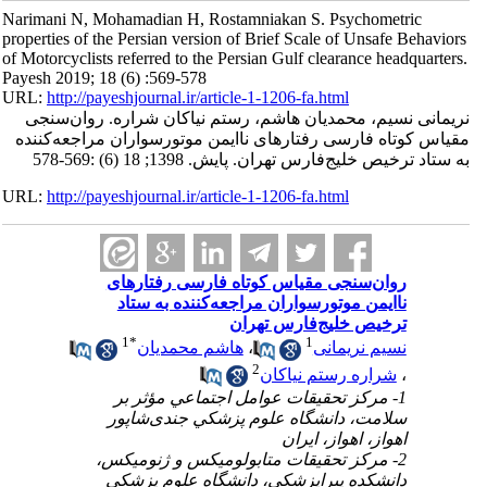
Narimani N, Mohamadian H, Rostamniakan S. Psychometric
properties of the Persian version of Brief Scale of Unsafe Behaviors
of Motorcyclists referred to the Persian Gulf clearance headquarters.
Payesh 2019; 18 (6) :569-578
URL:
http://payeshjournal.ir/article-1-1206-fa.html
نریمانی نسیم، محمدیان هاشم، رستم نیاکان شراره. روان‌سنجی
مقیاس کوتاه فارسی رفتارهای ناایمن موتورسواران مراجعه‌کننده
به ستاد ترخیص خلیج‌فارس تهران. پایش. 1398; 18 (6) :569-578
URL:
http://payeshjournal.ir/article-1-1206-fa.html
روان‌سنجی مقیاس کوتاه فارسی رفتارهای
ناایمن موتورسواران مراجعه‌کننده به ستاد
ترخیص خلیج‌فارس تهران
1
*
1
نسیم نریمانی
،
هاشم محمدیان
2
،
شراره رستم نیاکان
1- ﻣﺮﻛﺰ تحقیقات ﻋﻮاﻣﻞ اﺟﺘﻤﺎﻋﻲ مؤثر ﺑﺮ
ﺳﻼﻣﺖ، داﻧﺸﮕﺎه ﻋﻠﻮم ﭘﺰﺷﻜﻲ جندی‌شاپور
اهواز، اهواز، اﻳﺮان
2- مرکز تحقیقات متابولومیکس و ژنومیکس،
دانشکده پیراپزشکی، داﻧﺸﮕﺎه ﻋﻠﻮم ﭘﺰﺷﻜﻲ