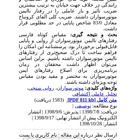
رانندگی در خلاف جهت خیابان به ترتیب بیشترین
ضریب تأثیر و بار عاملی را در رفتار ناایمن
موتورسواران داشتند. ضریب کلی آلفای کرونباخ
معادل 83/0 شاخص پایایی در حد مطلوبی قرار
داشت.
بحث و نتیجه گیری:
مقیاس کوتاه فارسی
رفتارهای ناایمن موتورسواران از روایی و پایایی
قابل‌قبولی برخوردار بود. پرسشنامه این امکان را
فراهم ساخت تا درک صحیح‌تری از رفتارهای
ناایمن موتورسواران داشته باشیم. براین اساس
می‌توان اظهار داشت محققان در زمان
برنامه‌ریزی برای اصلاح رفتارهای ایمن
موتورسواران به مختصر و مفید بودن مقیاس
توجه ویژه‌ای داشته باشند.
واژه‌های کلیدی:
موتورسواران
،
روایی سنجی
،
تحلیل عاملی اکتشافی
متن کامل
[PDF 811 kb]
(1583 دریافت)
نوع مطالعه:
توصیفی
|
دریافت: 1398/7/8 | پذیرش: 1398/9/6 | انتشار
الکترونیک پیش از انتشار نهایی: 1398/9/17 |
انتشار: 1398/10/28
ارسال نظر درباره این مقاله : نام کاربری یا پست