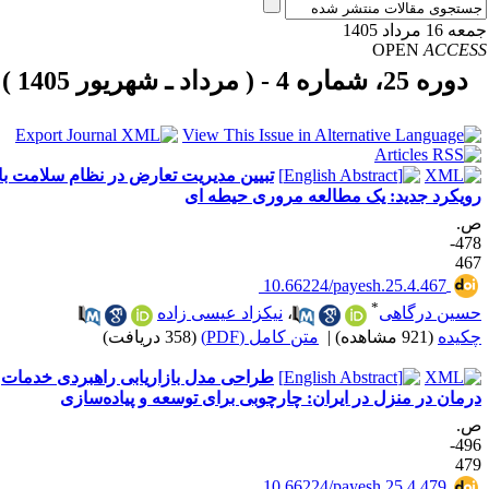
16 مرداد 1405
OPEN
ACCE
دوره 25، شماره 4 - ( مرداد ـ شهریور 1405 )
تبیین مدیریت تعارض در نظام سلامت با
ویکرد جدید: یک مطالعه مروری حیطه ای
.
478-
46
‎ 10.66224/payesh.25.4.467
*
سین درگاهی
،
نیکزاد عیسی زاده
کیده
(921 مشاهده)
|
متن کامل (PDF)
(358 دریافت)
طراحی مدل بازاریابی راهبردی خدمات
رمان در منزل در ایران: چارچوبی برای توسعه و پیاده‌سازی
.
496-
47
‎ 10.66224/payesh.25.4.479