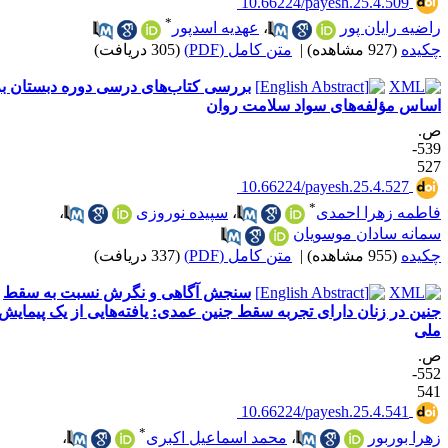
‎ 10.66224/payesh.25.4.509
*
اضیه رایان پور
،
عهدیه اسدپور
کیده
(927 مشاهده)
|
متن کامل (PDF)
(305 دریافت)
بررسی کتاب‌های درسی دوره دبستان بر
ساس مؤلفه‌های سواد سلامت روان
.
539-
52
‎ 10.66224/payesh.25.4.527
*
اطمه زهرا احمدی
،
سپیده نوروزی
،
مانه سادان موسویان
کیده
(955 مشاهده)
|
متن کامل (PDF)
(337 دریافت)
سنجش آگاهی و نگرش نسبت به سقط
نین در زنان دارای تجربه سقط جنین عمدی: یافته‌هایی از یک پیمایش
لی
.
552-
54
‎ 10.66224/payesh.25.4.541
*
هرا بوربور
،
محمد اسماعیل اکبری
،