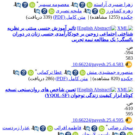
*
هرا ضمیری آراسته
،
معصومه سیمبر
،
هره کشاورز
،
ملیحه نصیری
کیده
(1255 مشاهده)
|
متن کامل (PDF)
(339 دریافت)
تاثیر آموزش جنسی مبتنی بر نظریه
ناختی اجتماعی زوجین بر خودکارآمدی جنسی زنان در دوران
ائسگی؛ یک مطالعه نیمه تجربی
.
594-
58
‎ 10.66224/payesh.25.4.583
*
نصوره جمشیدی منش
،
عطا ترکمانی
کیده
(820 مشاهده)
|
متن کامل (PDF)
(286 دریافت)
تعیین شاخص های روان‌سنجی نسخه
وتاه ابزار کیفیت زندگی نوجوان (YQOL-SF)
.
610-
59
‎ 10.66224/payesh.25.4.595
*
جاد رضائی
،
فاطمه افرائی
،
عذرا زبردست
،
یاسمن لاریجانی