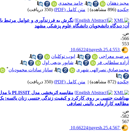
جید دهقان
،
حامد محمدی
کیده
(896 مشاهده)
|
متن کامل (PDF)
(350 دریافت)
نگرش به فرزندآوری و عوامل مرتبط با
ن: دیدگاه دانشجویان دانشگاه علوم پزشکی مشهد
.
566-
55
‎ 10.66224/payesh.25.4.553
رضیه معراجی
،
ایوب توکلیان
،
زاده سلطانی فر
،
شاپور بدیعی اول
،
*
حمدصادق نصرالهی شهری
،
ساناز سادات محمودیان
کیده
(872 مشاهده)
|
متن کامل (PDF)
(350 دریافت)
مقایسه اثربخشی مدل PLISSIT با مدل
هداشت جنسی بر روی کارکرد و کیفیت زندگی جنسی زنان یائسه: یک
طالعه کارآزمایی بالینی تصادفی
.
582-
56
‎ 10.66224/payesh.25.4.567