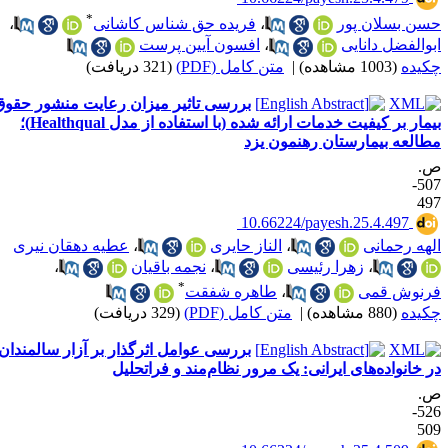
*
سن بسلان پور
،
فریده حق شناس کاشانی
،
بوالفضل دانایی
،
افسون آیین پرست
کیده
(1003 مشاهده)
|
متن کامل (PDF)
(321 دریافت)
بررسی تاثیر میزان رعایت منشور حقوق
بیمار بر کیفیت خدمات ارائه شده (با استفاده از مدل Healthqual)؛
طالعه بیمارستان رهنمون یزد
.
507-
49
‎ 10.66224/payesh.25.4.497
لهه رحمانی
،
الناز حایری
،
عطیه دهقان نیری
،
زهرا رئیسی
،
نجمه باقیان
،
*
رنوش قمی
،
طاهره شفقت
کیده
(880 مشاهده)
|
متن کامل (PDF)
(329 دریافت)
بررسی عوامل اثرگذار بر آزار سالمندان
ر خانواده‌های ایرانی: یک مرور نظام‌مند و فراتحلیل
.
526-
50