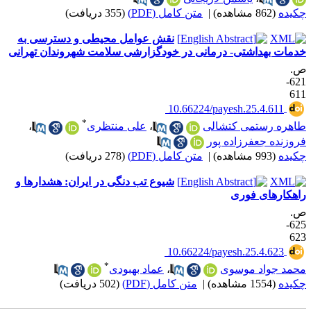
کیده
(862 مشاهده)
|
متن کامل (PDF)
(355 دریافت)
نقش عوامل محیطی و دسترسی به
دمات بهداشتی- درمانی در خودگزارشی سلامت شهروندان تهرانی
.
621-
61
‎ 10.66224/payesh.25.4.611
*
اهره رستمی کتشالی
،
علی منتظری
،
روزنده جعفرزاده پور
کیده
(993 مشاهده)
|
متن کامل (PDF)
(278 دریافت)
شیوع تب دنگی در ایران: هشدارها و
اهکارهای فوری
.
625-
62
‎ 10.66224/payesh.25.4.623
*
حمد جواد موسوی
،
عماد بهبودی
کیده
(1554 مشاهده)
|
متن کامل (PDF)
(502 دریافت)