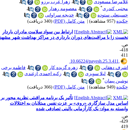
لامرضا مسعودی
،
زهرا عرب برزو
،
*
جتبی کندری
،
معصومه رهدار
،
سینعلی ستوده
،
خدیجه سراوانی
کیده
(957 مشاهده)
|
متن کامل (PDF)
(340 دریافت)
ارتباط بین سواد سلامت مادران باردار
خست زا با مراقبت‌های دوران بارداری در مراکز بهداشت شهر مشهد
.
418-
41
‎ 10.66224/payesh.25.3.411
شرف دهقانی
،
زهره گزیده کار
،
فاطمه برخی
،
لیلا سویزی
،
زکیه احمدی ازغندی
،
*
وشین پیمان
کیده
(949 مشاهده)
|
متن کامل (PDF)
(366 دریافت)
تأثیر یک برنامه مراقبتی نظریه محور بر
ساس مدل سازگاری «روی» بر عزت نفس مبتلایان به اختلالات
ابسته به مواد: یک کارآزمایی بالینی تصادفی شده
.
429-
41