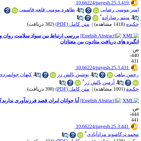
‎ 10.66224/payesh.25.3.419
میر موسی رضایی
،
طاهره مومنی قلعه قاسمی
*
،
میثم رضازاده
کیده
(1418 مشاهده)
|
متن کامل (PDF)
(382 دریافت)
بررسی ارتباط بین سواد سلامت روان و
نگیزه های دریافت متادون بین معتادان
.
440-
43
‎ 10.66224/payesh.25.3.431
حمن پناهی
،
نوشین بالش زر
،
کیهان جوانمردی
*
،
آرمین بالش زر
کیده
(1001 مشاهده)
|
متن کامل (PDF)
(398 دریافت)
آیا جوانان ایران قصد فرزندآوری ندارند؟
.
444-
44
‎ 10.66224/payesh.25.3.441
*
حمد ترکاشوند مرادآبادی