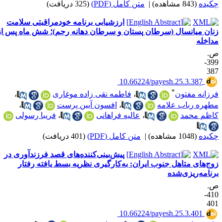
کیده
(843 مشاهده)
|
متن کامل (PDF)
(325 دریافت)
ارزشیابی برنامه خودمراقبتی سلامت
نان میانسال (سرطان پستان و سرطان دهانه رحم)؛ شش ماه پس از
داخله
.
399-
38
‎ 10.66224/payesh.25.3.387
*
رزانه مفتون
،
فاطمه نقی زاده موغاری
،
طهره رباب علامه
،
افسون آیین پرست
،
اظم محمد
،
عالیه فراهانی
،
فریبا رسولی
کیده
(1048 مشاهده)
|
متن کامل (PDF)
(401 دریافت)
پیش‌بینی‌کننده‌های قصد فرزندآوری در
وج‌های متاهل جنوب ایران: به‌کارگیری نظریه بسط یافته رفتار
رنامه‌ریزی‌شده
.
410-
40
‎ 10.66224/payesh.25.3.401