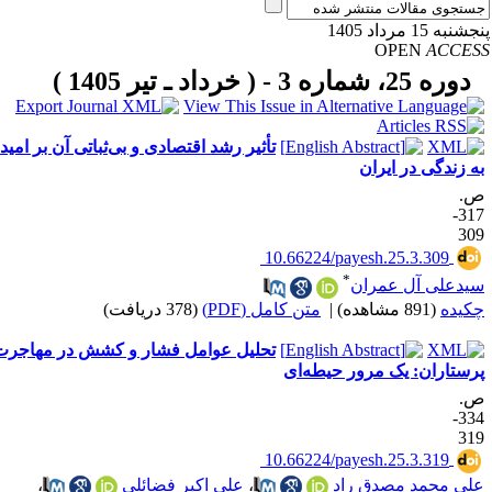
نبه 15 مرداد 1405
OPEN
ACCE
دوره 25، شماره 3 - ( خرداد ـ تیر 1405 )
تأثیر رشد اقتصادی و بی‌ثباتی آن بر امید
ه زندگی در ایران
.
317-
30
‎ 10.66224/payesh.25.3.309
*
یدعلی آل عمران
کیده
(891 مشاهده)
|
متن کامل (PDF)
(378 دریافت)
تحلیل عوامل فشار و کشش در مهاجرت
رستاران: یک مرور حیطه‌ای
.
334-
31
‎ 10.66224/payesh.25.3.319
لی محمد مصدق راد
،
علی اکبر فضائلی
،