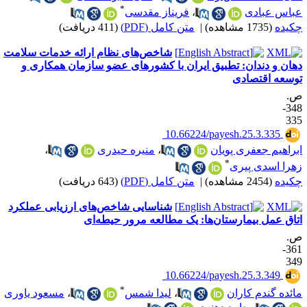
*
باس عبادی
،
فریناز مقدسی
کیده
(1735 مشاهده)
|
متن کامل (PDF)
(411 دریافت)
شاخص‌های نظام ارائه خدمات سلامت
هان و دندان: تطبیق ایران با کشورهای عضو سازمان همکاری و
وسعه اقتصادی
.
348-
33
‎ 10.66224/payesh.25.3.335
براهیم جعفری پویان
،
منیره حیدری
،
*
هرا اسدی پیری
کیده
(2454 مشاهده)
|
متن کامل (PDF)
(643 دریافت)
شناسایی شاخص‌های ارزیابی عملکرد
تاق عمل بیمارستان‌ها: یک مطالعه مرور حیطه‌ای
.
361-
34
‎ 10.66224/payesh.25.3.349
*
ائده گندم کاران
،
لیدا شمس
،
مسعود یاوری