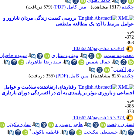
،
حامد دهنوی
کیده
(1517 مشاهده)
|
متن کامل (PDF)
(579 دریافت)
بررسی کیفیت زندگی مردان نابارور و
وامل مرتبط با آن: یک مطالعه مقطعی
.
372-
36
‎ 10.66224/payesh.25.3.363
عصومه سیمبر
،
مهتاب ستاری
،
سپیده حاجیان
،
جمال شمس
،
سید رضا طاهریان
،
*
هرا کیانی
کیده
(825 مشاهده)
|
متن کامل (PDF)
(355 دریافت)
رفتارهای ارتقادهنده‌ سلامت و عوامل
جتماعی و باروری موثر بر پایبندی به آن در افسردگی دوران بارداری
.
385-
37
‎ 10.66224/payesh.25.3.373
سترن رفعت
،
هاجر ادیب راد
،
ساره باکوئی
*
،
حسینعلی نیکبخت
،
فاطمه باکوئی