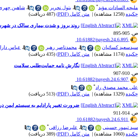
*
ملیحه السادات مؤید
،
بتول نحریر
،
شاهین چهری
چکیده
(1258 مشاهده)
|
متن کامل (PDF)
(487 دریافت)
روند بروز و شدت بیماری سالک در شهرستان دامغان از سال 98
ص. 905-895
‎ 10.61882/payesh.24.6.895
سیدسعید کسائیان
،
محمدناصر رهبر
،
عباس دارا
چکیده
(1174 مشاهده)
|
متن کامل (PDF)
(435 دریافت)
نگارش نامه حمایت‌طلبی سلامت
ص. 910-907
‎ 10.61882/payesh.24.6.907
*
علی محمد مصدق راد
چکیده
(1329 مشاهده)
|
متن کامل (PDF)
(513 دریافت)
ضرورت تغییر پارادایم به سیستم ایمن در 
ص. 914-911
‎ 10.61882/payesh.24.6.911
*
سید تیمور حسینی
،
علیرضا رزاقی
چکیده
(1060 مشاهده)
|
متن کامل (PDF)
(389 دریافت)