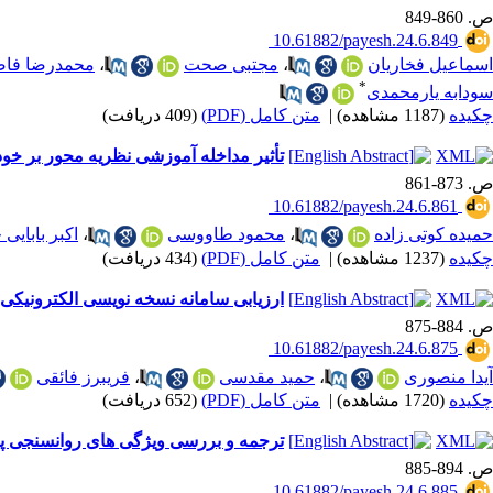
ص. 860-849
‎ 10.61882/payesh.24.6.849
اسماعیل فخاریان
،
مجتبی صحت
،
محمدرضا فا
*
سودابه یارمحمدی
چکیده
(1187 مشاهده)
|
متن کامل (PDF)
(409 دریافت)
تأثیر مداخله آموزشی نظریه محور بر خودم
ص. 873-861
‎ 10.61882/payesh.24.6.861
حمیده کوتی زاده
،
محمود طاووسی
،
اکبر بابایی 
چکیده
(1237 مشاهده)
|
متن کامل (PDF)
(434 دریافت)
ارزیابی سامانه نسخه نویسی الکترونیکی
ص. 884-875
‎ 10.61882/payesh.24.6.875
آیدا منصوری
،
حمید مقدسی
،
فریبرز فائقی
چکیده
(1720 مشاهده)
|
متن کامل (PDF)
(652 دریافت)
ترجمه و بررسی ویژگی های روانسنجی پ
ص. 894-885
‎ 10.61882/payesh.24.6.885