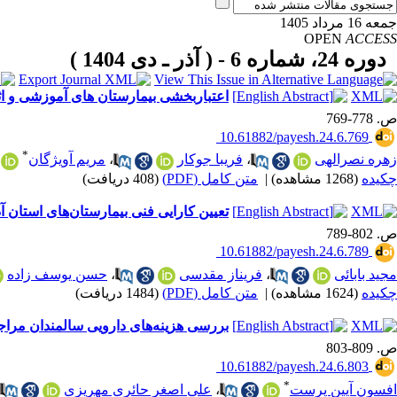
جمعه 16 مرداد 1405
OPEN
ACCESS
دوره 24، شماره 6 - ( آذر ـ دی 1404 )
اعتباربخشی بیمارستان های آموزشی و 
ص. 778-769
‎ 10.61882/payesh.24.6.769
*
زهره نصرالهی
،
فریبا جوکار
،
مریم آویژگان
چکیده
(1268 مشاهده)
|
متن کامل (PDF)
(408 دریافت)
تعیین کارایی فنی بیمارستان‌های استان آ
ص. 802-789
‎ 10.61882/payesh.24.6.789
مجید بابائی
،
فریناز مقدسی
،
حسن یوسف زاده
چکیده
(1624 مشاهده)
|
متن کامل (PDF)
(1484 دریافت)
بررسی هزینه‌های دارویی سالمندان مراج
ص. 809-803
‎ 10.61882/payesh.24.6.803
*
افسون آیین پرست
،
علی اصغر حائری مهریزی