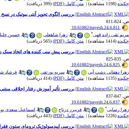
چکیده
(1198 مشاهده)
|
متن کامل (PDF)
(399 دریافت)
بررسی الگوی تجویز آنتی بیوتیک در نسخ بیمه
ص. 824-811
‎ 10.61882/payesh.24.6.811
*
مریم تقی زاده قهی
،
زهرا شاهعلی
،
حسین خلیل
چکیده
(1414 مشاهده)
|
متن کامل (PDF)
(565 دریافت)
بررسی پیش بینی کننده های اتخاذ سبک ز
ص. 835-825
‎ 10.61882/payesh.24.6.825
زهرا دهقانی دشت آبی
،
سریه پورتقی
،
فرشاد ش
چکیده
(1135 مشاهده)
|
متن کامل (PDF)
(414 دریافت)
بررسی تأثیر آموزش رفتار اخلاقی مبتنی
ص. 847-837
‎ 10.61882/payesh.24.6.837
*
زهرا رسایی
،
فریبرز درتاج
،
اسماعیل سعدی پور
چکیده
(1226 مشاهده)
|
متن کامل (PDF)
(443 دریافت)
بررسی اپیدمیولوژیک ترومای ستون فقرات و 