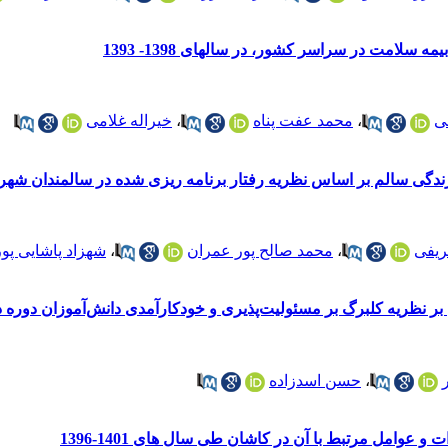
 سلامت در سراسر کشور، در سالهای 1398- 1393
ی
،
محمد عفت پناه
،
خیراله غلامی
ندگی سالم بر اساس نظریه رفتار برنامه ریزی شده در سالمندان شهر
ریفی
،
محمد صالح پور عمران
،
شهزاد پاشایی پور
 بر نظریه کلبرگ بر مسئولیت‌پذیری و خودکارآمدی دانش‌آموزان دوره
،
حسن اسدزاده
عوامل مرتبط با آن در کاشان طی سال های 1401-1396