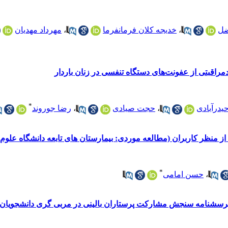
ضل
،
خدیجه کلان فرمانفرما
،
مهرداد مهدیان
راقبتی از عفونت‌های دستگاه‌ تنفسی در زنان باردار
*
حیدرآبادی
،
حجت صیادی
،
رضا جوروند
 از منظر کاربران (مطالعه موردی: بیمارستان های تابعه دانشگاه عل
*
،
حسن امامی
رسشنامه سنجش مشارکت پرستاران بالینی در مربی گری دانشجویان 