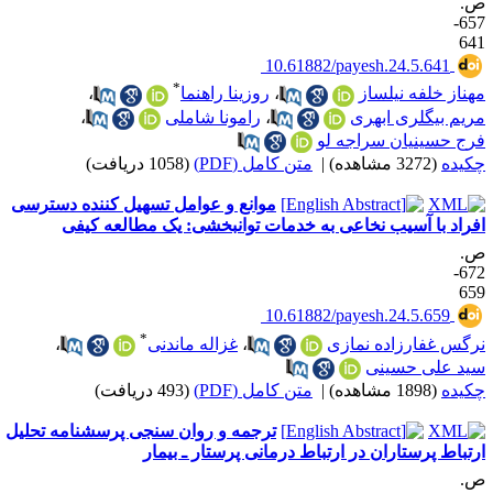
.
657-
64
‎ 10.61882/payesh.24.5.641
*
هناز خلفه نیلساز
،
روزینا راهنما
،
ریم بیگلری ابهری
،
رامونا شاملی
،
رج حسینیان سراجه لو
کیده
(3272 مشاهده)
|
متن کامل (PDF)
(1058 دریافت)
موانع و عوامل تسهیل کننده دسترسی
فراد با آسیب نخاعی به خدمات توانبخشی: یک مطالعه کیفی
.
672-
65
‎ 10.61882/payesh.24.5.659
*
رگس غفارزاده نمازی
،
غزاله ماندنی
،
ید علی حسینی
کیده
(1898 مشاهده)
|
متن کامل (PDF)
(493 دریافت)
ترجمه و روان سنجی پرسشنامه تحلیل
رتباط پرستاران در ارتباط درمانی پرستار ـ بیمار
.