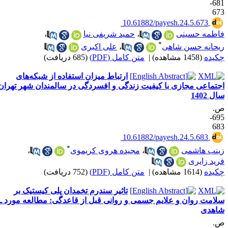
681-
67
‎ 10.61882/payesh.24.5.673
اطمه حسینی
،
حمید شریفی نیا
،
*
یحانه حسن شاهی
،
علی اکبری
کیده
(1458 مشاهده)
|
متن کامل (PDF)
(685 دریافت)
ارتباط میزان استفاده از شبکه‌های
جتماعی مجازی با کیفیت زندگی و افسردگی در سالمندان شهر تهران
ل 1402
.
695-
68
‎ 10.61882/payesh.24.5.683
*
ینب هاشمی
،
مجیده هروی کریموی
،
رید زایری
کیده
(1614 مشاهده)
|
متن کامل (PDF)
(752 دریافت)
تاثیر سندرم تخمدان پلی کیستیک بر
لامت روان و علایم جسمی و روانی قبل از قاعدگی: مطالعه مورد ـ
اهدی
.