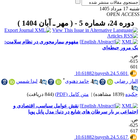
17 مرداد 1405
OPEN
ACCE
دوره 24، شماره 5 - ( مهر ـ آبان 1404 )
مفهوم بیمارمحوری در نظام سلامت:
ک مرور حیطه‌ای
.
615-
60
‎ 10.61882/payesh.24.5.601
*
لناز رضایی
،
حامد دهنوی
،
لیدا شمس
کیده
(1839 مشاهده)
|
متن کامل (PDF)
(844 دریافت)
نقش عوامل سیاسی، اقتصادی و
جتماعی بر بار سرطان های شایع در دنیا: مدل پانل پویا
.
625-
61
‎ 10.61882/payesh.24.5.617