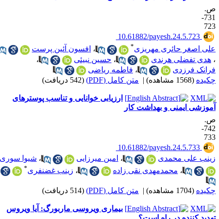
.
731-
72
‎ 10.61882/payesh.24.5.723
*
لی اصغر حائری مهریزی
،
افسون آئین پرست
هدی تفضلی هرندی
،
حسین نبیئی
،
رانک فرزدی
،
فاطمه ریاضی
کیده
(1568 مشاهده)
|
متن کامل (PDF)
(542 دریافت)
ارزیابی خوانایی و تناسب پوسترهای
موزشی ایمنی و بهداشت کار
.
742-
73
‎ 10.61882/payesh.24.5.733
ینب علی محمدی
،
امین میرزایی
،
شیوا سوری
*
،
محمدمهدی نقی زاده
،
زینب غضنفری
کیده
(1704 مشاهده)
|
متن کامل (PDF)
(514 دریافت)
بیماری ویروسی ماربورگ: آیا ویروس
هدید کننده در راه است؟