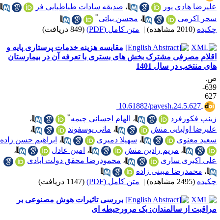
لیرضا هادی پور
،
صدیقه سادات طباطبایی فر
،
*
حر اکرمی
،
محسن بیاتی
کیده
(2010 مشاهده)
|
متن کامل (PDF)
(849 دریافت)
مقایسه هزینه خدمات پرستاری پایه و
قلام مصرفی مشترک بخش های بستری با تعرفه آن در بیمارستان
ای منتخب در سال 1401
.
639-
62
‎ 10.61882/payesh.24.5.627
*
ینب فکورفرد
،
الهام احسانی چیمه
،
لیرضا اولیایی منش
،
مانی یوسفوند
،
عید معنوی
،
سهیلا دمیری
،
ابراهیم حسن زاده
،
مریم رادین منش
،
امین عادل
،
لی اکبری ساری
،
محمودرضا محقق دولت آبادی
،
محمدرضا مبینی زاده
کیده
(2495 مشاهده)
|
متن کامل (PDF)
(1147 دریافت)
بررسی تاثیرات هوش مصنوعی بر
راقبت از سالمندان: یک مرورحیطه ای