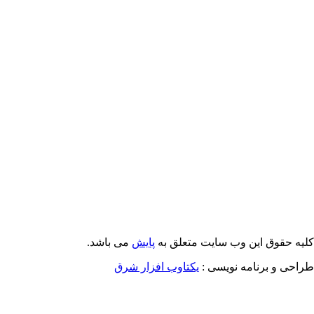
Email: info@Payeshjournal.ir
Web sites: http://www.Payeshjournal.ir
http://www.ihsr.ac.ir
یه حقوق این وب سایت متعلق به
پایش
می باشد.
احی و برنامه نویسی :
یکتاوب افزار شرق