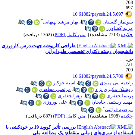
708-
69
‎ 10.61882/payesh.24.5.697
*
ولماز گلستان
،
بهار مرشد بهبهانی
،
ریم کشاورز
کیده
(2713 مشاهده)
|
متن کامل (PDF)
(1362 دریافت)
طراحی کارپوشه جهت درس کارورزی
انشجویان رشته دکترای تخصصی طب ایرانی
.
721-
70
‎ 10.61882/payesh.24.5.709
اضیه نبی میبدی
،
آسیه جوکار
،
وشنک مکبری نژاد
،
مرتضی مجاهدی
،
ریسا جعفری
،
زهرا جعفری
،
هسا رستمی چایجان
،
علی نوروزی
،
*
رضیه قرائتی
کیده
(1908 مشاهده)
|
متن کامل (PDF)
(887 دریافت)
بررسی تأثیر کووید 19 بر خودکشی با
ستفاده از سری‌های زمانی منقطع: یک مطالعه ملی