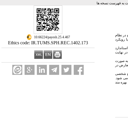
 به فهرست نسخه ها
در نظام
‎ 10.66224/payesh.25.4.467
ا رویکرد
Ethics code: IR.TUMS.SPH.REC.1402.173
ستاندارد
Excel ذخیره گردید. سپس کلیه نتایج به نرم افزار Endnote نسخه X۸ وارد شد و در نهایت
 به صورت
تعارض در
افع شخصی
 می شود.
بهره مند