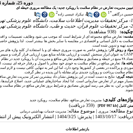
دوره 25، شماره 4 - ( مرداد ـ شهریور 1405 )
تبیین مدیریت تعارض در نظام سلامت با رویکرد جدید: یک مطالعه مروری حیطه ای
2
1
*
،
حسین درگاهی
نیکزاد عیسی زاده
1- مرکز تحقیقات مدیریت اطلاعات سلامت، دانشگاه علوم پزشکی تهران، تهران، ایران
2- مرکز تحقیقات علوم قرآن، حدیث و طب، دانشگاه علوم پزشکی تهران، تهران، ایران
چکیده:
(938 مشاهده)
مقدمه:
تعارض منافع مجموعه ای از شرایط است که موجب می شود وظایف، تصمیمات و اقدامات
سلامت به دلایل انسانی و اقتصادی در مقایسه با سایر بخش ها بیشتر است. لذا پژوهش حاضر
جدید تهیه و تدوین شده است.
واد و روش کار:
پژوهش حاضر به صورت مروری حیطه ای و با استفاده از کلید واژه های مرتب
تعداد ۲۸ منبع در حیطه و مصادیق و مفاهیم تعارض منافع و مدیریت آن با رویکرد جدید در نظام سلامت انتخاب گردید.
افته ها:
تعارض منافع در نظام سلامت به خودی خود مغایر با اصول و رفتار حرفه ای نیست، ا
موردی و پراکنده در بعضی از کشورها وجود دارد، اما این امر به تنهایی کافی نیست و لازم ا
نظام سلامت پرداخت و رویکرد جدیدی برای مقابله با این پدیده در نظر گرفت.
تیجه گیری:
نتایج به دست آمده در این پژوهش نشان داد بیشترین تمرکز مدیریت تعارض منا
بسیار مهم تر از تعارض سازمانی است. لذا ایجاد ساختارهای عملیاتی جدید، اصلاح فرآیند
علاوه بر این، به نظر می رسد آموزش مصادیق و شرایط بروز تعارض منافع در نظام سلامت و م
شوند.
واژه‌های کلیدی:
،
،
مدیریت تعارض منافع
نظام سلامت
رویکرد جدید
(359 دریافت)
متن کامل
[PDF 997 kb]
نوع مطالعه:
| موضوع مقاله:
مروری
مدیریت خدمات بهداشتی درمانی
دریافت: 1403/10/17 | پذیرش: 1404/3/25 | انتشار الکترونیک پیش از انتشار نهایی: 1405/3/19 | انتشار: 1405/3/25
بازنشر اطلاعات