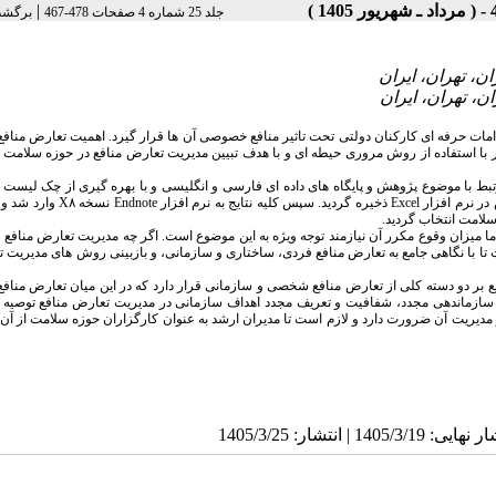
|
جلد 25 شماره 4 صفحات 478-467
برگشت
 حرفه ای کارکنان دولتی تحت تاثیر منافع خصوصی آن ها قرار گیرد. اهمیت تعارض منافع 
 با استفاده از روش مروری حیطه ای و با هدف تبیین مدیریت تعارض منافع در حوزه سلامت ب
ط با موضوع پژوهش و پایگاه های داده ای فارسی و انگلیسی و با بهره گیری از چک لیست ا
CASP به عنوان ابزار سنجش کیفیت و ارزیابی نقادانه منابع مورد ارزیابی قرار گرفت و سپس در نرم افزار 
ما میزان وقوع مکرر آن نیازمند توجه ویژه به این موضوع است. اگر چه مدیریت تعارض منافع
ست تا با نگاهی جامع به تعارض منافع فردی، ساختاری و سازمانی، و بازبینی روش های مدیریت 
فع بر دو دسته کلی از تعارض منافع شخصی و سازمانی قرار دارد که در این میان تعارض من
ها، سازماندهی مجدد، شفافیت و تعریف مجدد اهداف سازمانی در مدیریت تعارض منافع توصیه
دیریت آن ضرورت دارد و لازم است تا مدیران ارشد به عنوان کارگزاران حوزه سلامت از آن 