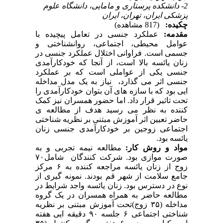
2- دانشکده پرستاری و مامایی، دانشگاه علوم
پزشکی ایران، تهران، ایران
چکیده:
(817 مشاهده)
مقدمه:
عملکرد جنسی در تعامل پیچیده با
عوامل محیطی، اجتماعی، روانشناختی و
جسمی است. فراوانی اختلال عملکرد جنسی در
زنان یائسه بالا است، از آنجا که خودکارآمدی
جنسی یکی از عواملی است که بر عملکرد
جنسی اثر می گذارد، نیاز به یک مدل مداخله
ایی بود که با سازه های آن بتوان خودکارآمدی را
تحت تاثیر قرار داد. اما حضور همسران نیز کمک
کننده به نظر می رسید هدف از مطالعه ی
حاضر تعیین اثر آموزش مبتنی بر نظریه شناختی
اجتماعی زوجین بر خودکارآمدی جنسی زنان
یائسه بود.
مواد و روش کار:
مطالعه نیمه تجربی و به
صورت موازی بود. شرکت کنندگان شامل۷۰
زوج از زنان یائسه مراجعه کننده به ۶ مرکز
جامع سلامت از شهر قم بودند. نمونه گیری از
نوع در دسترس بود. زنان یائسه واجد شرایط در
مطالعه حاضر به همراه همسران در یک گروه
مداخله (۳۵ زوج)تحت آموزش مبتنی بر نظریه
شناختی اجتماعی ۶ جلسه ۹۰ دقیقه ایی هفته