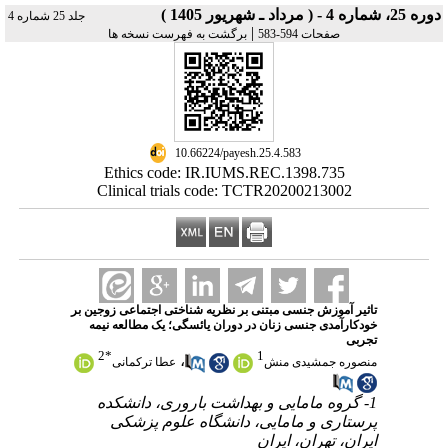
دوره 25، شماره 4 - ( مرداد ـ شهریور 1405 )
جلد 25 شماره 4
|
صفحات 594-583
برگشت به فهرست نسخه ها
‎ 10.66224/payesh.25.4.583
Ethics code: IR.IUMS.REC.1398.735
Clinical trials code: TCTR20200213002
تاثیر آموزش جنسی مبتنی بر نظریه شناختی اجتماعی زوجین بر
خودکارآمدی جنسی زنان در دوران یائسگی؛ یک مطالعه نیمه
تجربی
2
*
1
،
منصوره جمشیدی منش
عطا ترکمانی
1- گروه مامایی و بهداشت باروری، دانشکده
پرستاری و مامایی، دانشگاه علوم پزشکی
ایران، تهران، ایران