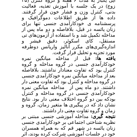
ایی یکبار به مدت ۶ هفته و گروه کنترل (۳۵
زوج) در یک جلسه با آموزش تغذیه، فعالیت
بدنی، کنترل وزن و فشار خون قرار گرفتند.
داده ها از طریق اطلاعات دموگرافیک و
پرسشنامه ی خودکارآمدی جنسی تنها برای
زنان یائسه در قبل، بلافاصله و دو ماه پس از
مداخله تکمیل شد و با استفاده از آزمون‌های تی
مستقل، کای اسکوئر، دقیق فیشر و
اندازه‌گیری‌های مکرر آنالیز واریانس دوطرفه
مورد تجزیه و تحلیل قرار گرفت.
یافته ها:
قبل از مداخله میانگین نمره
خودکارآمدی جنسی در گروه مداخله و گروه
کنترل بود که تفاوت معنادار نداشتند. بلافاصله
بعد از مداخله میانگین نمره خودکارآمدی جنسی
در گروه مداخله و کنترل بود که تفاوت معنی دار
داشتند. دو ماه پس از مداخله میانگین نمره
خودکارآمدی جنسی در گروه مداخله و کنترل
بودکه بین دو گروه اختلاف معنی دار بود. نتایج
نشان داد که در پیگیری ها متغیر زمان، گروه و
زمان و گروه تفاوت معنی دار داشتند.
نتیجه گیری:
مداخله آموزشی جنسی مبتنی بر
نظریه شناختی اجتماعی بر خودکارآمدی جنسی
زنان یائسه در شهر قم که به همراه همسران
خود در جلسات آموزشی شرکت کرده بودند، اثر