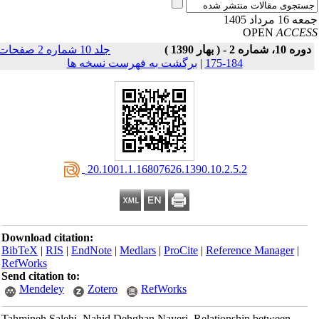
16 مرداد 1405
OPEN
ACCE
وره 10، شماره 2 - ( بهار 1390 )
جلد 10 شماره 2 صفحات
184-175
|
برگشت به فهرست نسخه ها
‎ 20.1001.1.16807626.1390.10.2.5.2
Download citation:
BibTeX
|
RIS
|
EndNote
|
Medlars
|
ProCite
|
Reference Manager
|
RefWorks
Send citation to:
Mendeley
Zotero
RefWorks
Tahmineh Salehi, Nahid Dehghan Nayeri. Relationship between