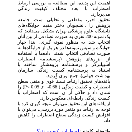
اهمیت این پدیده، این مطالعه به بررسی ارتباط
اضطراب با ابعاد مختلف کیفیت زندگی
می‌پردازد.
تحقیق اخیر، مقطعی و تحلیلی است. جامعه
پژوهش را دانشجویان دختر مقیم خوابگاه‌های
دانشگاه علوم پزشکی تهران تشکیل می‌دادند که
یک نمونه 200 نفری به صورت تصادفی از بین آنان
انتخاب شد. به منظور نمونه گیری، ابتدا چهار
خوابگاه و سپس نمونه‌ها در هر یک از خوابگاه‌ها به
صورت تصادفی انتخاب شدند. داده‌ها با استفاده
از ابزارهای پژوهش (پرسشنامه اضطراب
اسپیلبرگر و پرسشنامه پژوهشگر ساخته با
استناد به پرسشنامه کیفیت زندگی سازمان
بهداشت جهانی)، جمع آوری گردید.
یافته‌های تحقیق ارتباط نسبتاً قوی و منفی سطح
اضطراب و کیفیت زندگی ( 0.66- =P< 0.05 ,r) را
نشان داد و حاکی از آن است که اضطراب با
کیفیت زندگی رابطه‌ای معکوس دارد.
از یافته‌های این تحقیق می‌توان نتیجه گیری کرد با
توجه به ارتباط دو متغیر مورد بررسی، می‌توان با
افزایش کیفیت زندگی سطح اضطراب را کاهش
داد.
واژه‌های کلیدی:
اضطراب
،
کیفیت زندگی
،