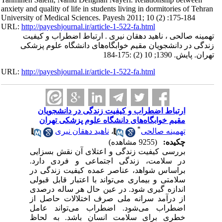
anxiety and quality of life in students living in dormitories of Tehran
University of Medical Sciences. Payesh 2011; 10 (2) :175-184
URL:
http://payeshjournal.ir/article-1-522-fa.html
تهمینه صالحی ، ناهید دهقان نیری . ارتباط اضطراب و کیفیت
زندگی در دانشجویان مقیم خوابگاه‌های دانشگاه علوم پزشکی
تهران. پایش. 1390; 10 (2) :175-184
URL:
http://payeshjournal.ir/article-1-522-fa.html
ارتباط اضطراب و کیفیت زندگی در دانشجویان
مقیم خوابگاه‌های دانشگاه علوم پزشکی تهران
*
تهمینه صالحی
،
ناهید دهقان نیری
چکیده:
(9255 مشاهده)
بررسی کیفیت زندگی و اعتلای آن نقش بسزایی
در سلامت، زندگی اجتماعی و فردی دارد.
براساس شواهد، عناصر عمده کیفیت زندگی در
سلامتی و بیماری می‌تواند با اعتبار قابل قبولی
اندازه گیری شود. در عین حال هر ساله درصدی
از درآمد سرانه ملی صرف اختلالات حاصل از
اضطراب می‌شود. اضطراب می‌تواند عامل
خطری برای سلامت انسان باشد. به لحاظ