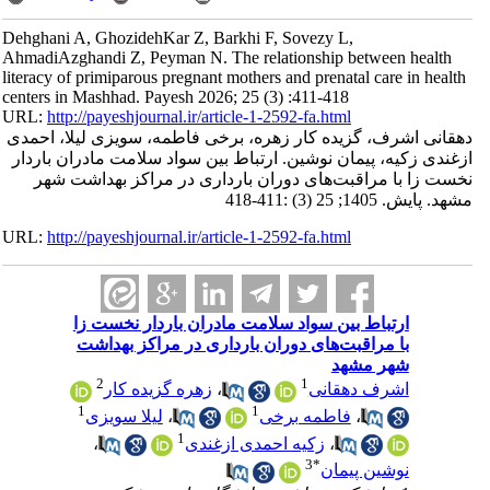
Dehghani A, GhozidehKar Z, Barkhi F, Sovezy L,
AhmadiAzghandi Z, Peyman N. The relationship between health
literacy of primiparous pregnant mothers and prenatal care in health
centers in Mashhad. Payesh 2026; 25 (3) :411-418
URL:
http://payeshjournal.ir/article-1-2592-fa.html
دهقانی اشرف، گزیده کار زهره، برخی فاطمه، سویزی لیلا، احمدی
ازغندی زکیه، پیمان نوشین. ارتباط بین سواد سلامت مادران باردار
نخست زا با مراقبت‌های دوران بارداری در مراکز بهداشت شهر
مشهد. پایش. 1405; 25 (3) :411-418
URL:
http://payeshjournal.ir/article-1-2592-fa.html
ارتباط بین سواد سلامت مادران باردار نخست زا
با مراقبت‌های دوران بارداری در مراکز بهداشت
شهر مشهد
2
1
اشرف دهقانی
،
زهره گزیده کار
1
1
،
فاطمه برخی
،
لیلا سویزی
1
،
زکیه احمدی ازغندی
،
3
*
نوشین پیمان