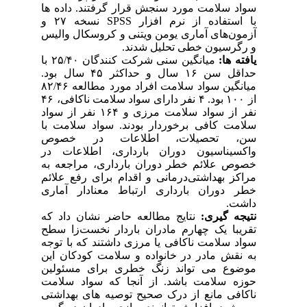
سواد سلامت مورد سنجش قرار گرفتند. داده ها
با استفاده از نرم افزار SPSS نسخه ۲۷ و
آزمون‌های آماری یومن ویتنی و کروسکال والیس
و رگرسیون خطی تحلیل شدند.
یافته ها:
میانگین سنی شرکت کنندگان ۲۵/۴۰ با
حداقل سن ۱۶ سال و حداکثر ۴۵ سال بود.
میانگین سواد سلامت افراد مورد مطالعه ۸۲/۴۶
از ۱۰۰ بود. ۴ نفر دارای سواد سلامت ناکافی، ۴۶
نفر از سواد سلامت مرزی و ۱۶۴ نفر از سواد
سلامت کافی برخوردار بودند. سواد سلامت با
سن، تحصیلات، اطلاعات در خصوص
واکسیناسیون دوران بارداری، اطلاعات در
خصوص علائم خطر دوران بارداری، مراجعه به
مراکز بهداشتی‌درمانی و اقدام برای رفع علائم
خطر دوران بارداری ارتباط معنادار آماری
داشت.
نتیجه گیری:
نتایج مطالعه حاضر نشان داد که
تقریبا یک چهارم مادران باردار نخست‌زا سطح
سواد سلامت ناکافی یا مرزی داشتند که با توجه
به نقش مادر در خانواده و سلامت کودکان این
موضوع می تواند زنگ خطری برای مسئولین
حوزه سلامت باشد. از آنجا که سواد سلامت
ناکافی مانع از درک صحیح توصیه‌ های بهداشتی