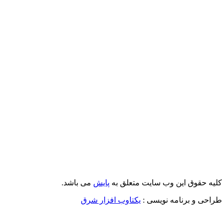
Email: info@Payeshjournal.ir
Web sites: http://www.Payeshjournal.ir
http://www.ihsr.ac.ir
یه حقوق این وب سایت متعلق به
پایش
می باشد.
احی و برنامه نویسی :
یکتاوب افزار شرق