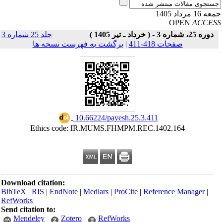
16 مرداد 1405
OPEN
ACCE
دوره 25، شماره 3 - ( خرداد ـ تیر 1405 )
جلد 25 شماره 3
صفحات 418-411
|
برگشت به فهرست نسخه ها
‎ 10.66224/payesh.25.3.411
Ethics code: IR.MUMS.FHMPM.REC.1402.164
Download citation:
BibTeX
|
RIS
|
EndNote
|
Medlars
|
ProCite
|
Reference Manager
|
RefWorks
Send citation to:
Mendeley
Zotero
RefWorks