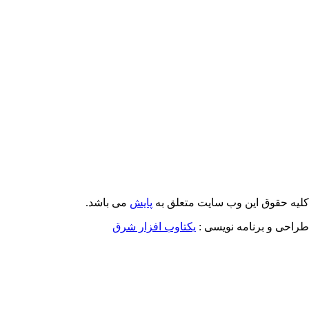
Email: info@Payeshjournal.ir
Web sites: http://www.Payeshjournal.ir
http://www.ihsr.ac.ir
یه حقوق این وب سایت متعلق به
پایش
می باشد.
احی و برنامه نویسی :
یکتاوب افزار شرق