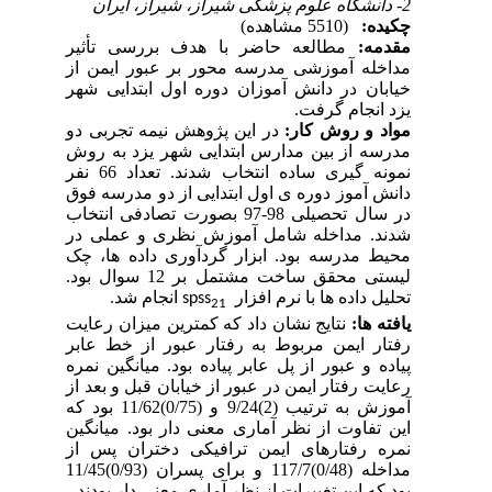
2- دانشگاه علوم پزشکی شیراز، شیراز، ایران
چکیده:
(5510 مشاهده)
مقدمه:
مطالعه حاضر با هدف بررسی تأثیر
مداخله آموزشی مدرسه محور
بر عبور ایمن از
خیابان در دانش آموزان دوره
اول
ابتدایی شهر
یزد انجام گرفت
.
مواد و روش کار:
در
این پژوهش نیمه تجربی دو
مدرسه از بین مدارس ابتدایی شهر یزد به روش
نمونه گیری ساده انتخاب شدند. تعداد 66 نفر
دانش آموز دوره ی اول ابتدایی از دو مدرسه فوق
در سال تحصیلی 98-97 بصورت تصادفی انتخاب
شدند. مداخله شامل آموزش نظری و عملی در
محیط مدرسه بود. ابزار گردآوری داده ها، چک
لیستی محقق ساخت مشتمل بر 12 سوال بود.
تحلیل داده ها با نرم افزار
انجام شد.
spss
21
یافته ها:
نتایج نشان داد که
کمترین میزان رعایت
رفتار ایمن مربوط به رفتار عبور از خط عابر
پیاده و عبور از پل عابر پیاده بود. میانگین نمره
رعایت رفتار ایمن در عبور از خیابان قبل و بعد از
آموزش به ترتیب (2)9/24
و
(
0/75
)
11/62 بود که
این تفاوت از نظر آماری معنی دار بود
. میانگین
نمره رفتارهای ایمن ترافیکی دختران پس از
مداخله
(
0/48
)
117/7 و برای پسران
(
0/93
)
11/45
بود که این تغییرات از نظر آماری معنی دار بودند.