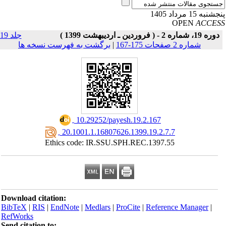
نبه 15 مرداد 1405
OPEN
ACCE
دوره 19، شماره 2 - ( فروردین ـ اردیبهشت 1399 )
جلد 19
شماره 2 صفحات 175-167
|
برگشت به فهرست نسخه ها
‎ 10.29252/payesh.19.2.167
‎ 20.1001.1.16807626.1399.19.2.7.7
Ethics code: IR.SSU.SPH.REC.1397.55
Download citation:
BibTeX
|
RIS
|
EndNote
|
Medlars
|
ProCite
|
Reference Manager
|
RefWorks
Send citation to: