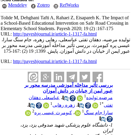
Mendeley
Zotero
RefWorks
Tolide M, Dehghani Tafti A, Rahaei Z, Eisapareh K. The Impact of
a School-Based Educational Intervention on Safe Road Crossing in
Elementary School Students. Payesh 2020; 19 (2) :167-175
URL:
http://payeshjournal.ir/article-1-1317-fa.html
تولیده مرضیه، دهقان تفتی عباسعلی، رهایی زهره، جام سنگ سارا،
عیسی پره کیومرث. بررسی تأثیر مداخله آموزشی مدرسه محور بر
عبور ایمن از خیابان در دانش آموزان. پایش. 1399; 19 (2) :167-175
URL:
http://payeshjournal.ir/article-1-1317-fa.html
بررسی تأثیر مداخله آموزشی مدرسه محور بر
عبور ایمن از خیابان در دانش آموزان
1
مرضیه تولیده
،
عباسعلی دهقان
1
1
*
تفتی
،
زهره رهایی
،
2
1
سارا جام سنگ
،
کیومرث عیسی پره
1- دانشگاه علوم پزشکی شهید صدوقی یزد، یزد،
ایران