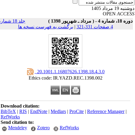
به 19 مرداد 1405
OPEN
ACCE
18، شماره 4 - ( مرداد ـ شهریور 1398 )
جلد 18 شماره
4 صفحات 331-321
|
برگشت به فهرست نسخه ها
‎ 20.1001.1.16807626.1398.18.4.3.0
Ethics code: IR.YAZD.REC.1398.002
Download citation:
BibTeX
|
RIS
|
EndNote
|
Medlars
|
ProCite
|
Reference Manager
|
RefWorks
Send citation to:
Mendeley
Zotero
RefWorks