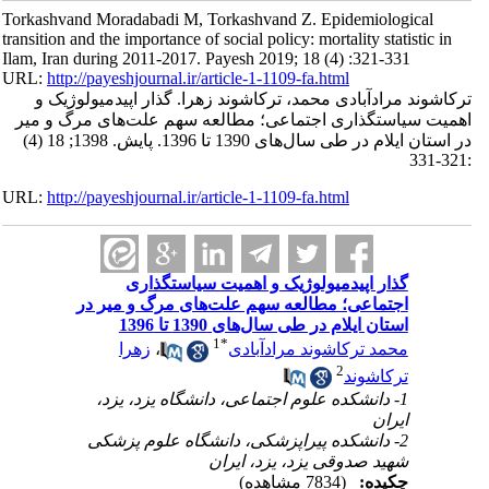
Torkashvand Moradabadi M, Torkashvand Z. Epidemiological
transition and the importance of social policy: mortality statistic in
Ilam, Iran during 2011-2017. Payesh 2019; 18 (4) :321-331
URL:
http://payeshjournal.ir/article-1-1109-fa.html
ترکاشوند مرادآبادی محمد، ترکاشوند زهرا. گذار اپیدمیولوژیک و
اهمیت سیاستگذاری اجتماعی؛ مطالعه سهم علت‌های مرگ‌ و میر
در استان ایلام در طی سال‌های 1390 تا 1396. پایش. 1398; 18 (4)
:321-331
URL:
http://payeshjournal.ir/article-1-1109-fa.html
گذار اپیدمیولوژیک و اهمیت سیاستگذاری
اجتماعی؛ مطالعه سهم علت‌های مرگ‌ و میر در
استان ایلام در طی سال‌های 1390 تا 1396
1
*
محمد ترکاشوند مرادآبادی
،
زهرا
2
ترکاشوند
1- دانشکده علوم اجتماعی، دانشگاه یزد، یزد،
ایران
2- دانشکده پیراپزشکی، دانشگاه علوم پزشکی
شهید صدوقی یزد، یزد، ایران
چکیده:
(7834 مشاهده)