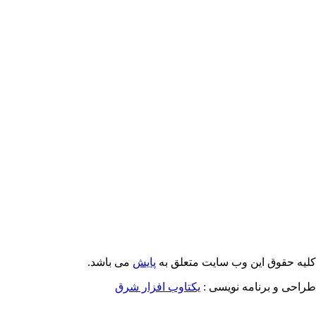
Email: info@Payeshjournal.ir
Web sites: http://www.Payeshjournal.ir
http://www.ihsr.ac.ir
یه حقوق این وب سایت متعلق به
پایش
می باشد.
احی و برنامه نویسی :
یکتاوب افزار شرق