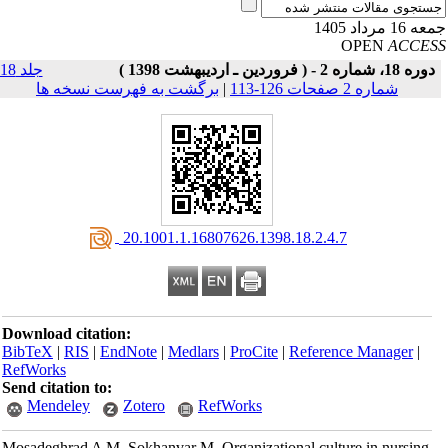
16 مرداد 1405
OPEN
ACCE
دوره 18، شماره 2 - ( فروردین ـ اردیبهشت 1398 )
جلد 18
شماره 2 صفحات 126-113
|
برگشت به فهرست نسخه ها
‎ 20.1001.1.16807626.1398.18.2.4.7
Download citation:
BibTeX
|
RIS
|
EndNote
|
Medlars
|
ProCite
|
Reference Manager
|
RefWorks
Send citation to:
Mendeley
Zotero
RefWorks
Mosadeghrad A M, Sokhanvar M. Organizational culture in nursing