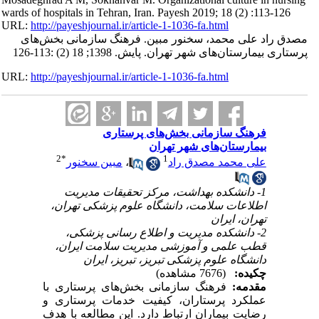
wards of hospitals in Tehran, Iran. Payesh 2019; 18 (2) :113-126
URL:
http://payeshjournal.ir/article-1-1036-fa.html
مصدق راد علی محمد، سخنور مبین. فرهنگ سازمانی بخش‌های
پرستاری بیمارستان‌های شهر تهران. پایش. 1398; 18 (2) :113-126
URL:
http://payeshjournal.ir/article-1-1036-fa.html
فرهنگ سازمانی بخش‌های پرستاری
بیمارستان‌های شهر تهران
2
*
1
علی محمد مصدق راد
،
مبین سخنور
1- دانشکده بهداشت، مرکز تحقیقات مدیریت
اطلاعات سلامت، دانشگاه علوم پزشکی تهران،
تهران، ایران
2- دانشکده مدیریت و اطلاع رسانی پزشکی،
قطب علمی و آموزشی مدیریت سلامت ایران،
دانشگاه علوم پزشکی تبریز، تبریز، ایران
چکیده:
(7676 مشاهده)
مقدمه:
فرهنگ سازمانی بخش‌های پرستاری با
عملکرد پرستاران، کیفیت خدمات پرستاری و
رضایت بیماران ارتباط دارد. این مطالعه با هدف