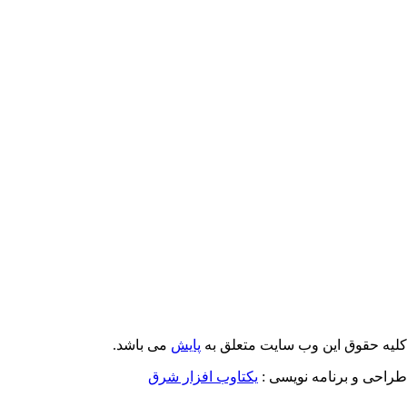
Email: info@Payeshjournal.ir
Web sites: http://www.Payeshjournal.ir
http://www.ihsr.ac.ir
یه حقوق این وب سایت متعلق به
پایش
می باشد.
احی و برنامه نویسی :
یکتاوب افزار شرق