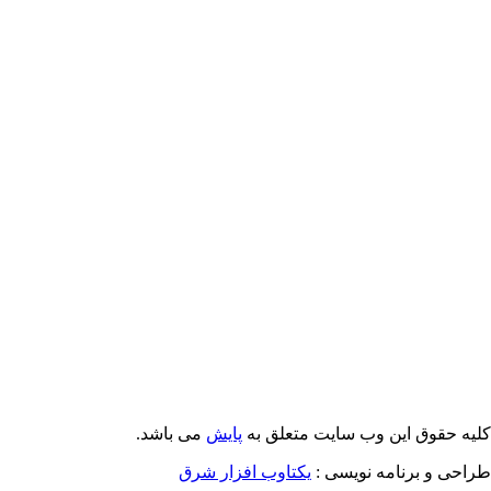
Email: info@Payeshjournal.ir
Web sites: http://www.Payeshjournal.ir
http://www.ihsr.ac.ir
یه حقوق این وب سایت متعلق به
پایش
می باشد.
احی و برنامه نویسی :
یکتاوب افزار شرق