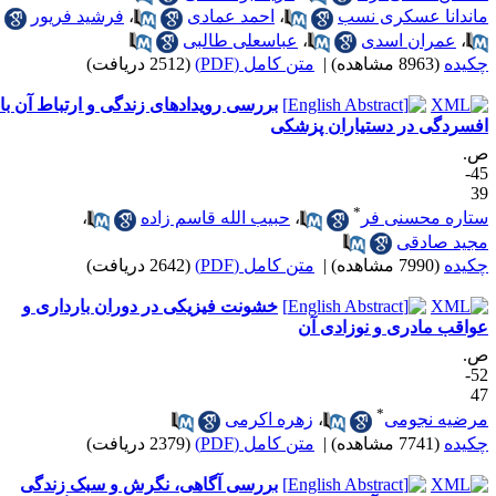
اندانا عسکری نسب
،
احمد عمادی
،
فرشید فریور
،
عمران اسدی
،
عباسعلی طالبی
کیده
(8963 مشاهده)
|
متن کامل (PDF)
(2512 دریافت)
بررسی رویدادهای زندگی و ارتباط آن با
فسردگی در دستیاران پزشکی
.
45-
3
*
تاره محسنی فر
،
حبیب الله قاسم زاده
،
جید صادقی
کیده
(7990 مشاهده)
|
متن کامل (PDF)
(2642 دریافت)
خشونت فیزیکی در دوران بارداری و
واقب مادری و نوزادی آن
.
52-
4
*
رضیه نجومی
،
زهره اکرمی
کیده
(7741 مشاهده)
|
متن کامل (PDF)
(2379 دریافت)
بررسی آگاهی، نگرش و سبک زندگی