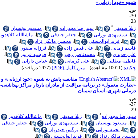
یوه «خود ارزیابی»
.
30-
2
*
یلا صدیقی
،
سیدرضا مجدزاده
،
مسعود یونسیان
،
سیدمهدی نورایی
،
جعفر جندقی
،
ماشاالله کلاهدوز
،
فرید ابوالحسنی
،
محسن مالکی نژاد
،
اسم زمانی
،
علی فیض زاده
،
فرزانه مفتون
،
لی حدیدی
،
محمدناصر رهبر
،
فرشید فریور
،
اطمه مطلبی
،
علی کرمانی
،
عباس دارابی
کیده
(10011 مشاهده)
|
متن کامل (PDF)
(2977 دریافت)
مقایسه پایش به شیوه «خود ارزیابی» و
نظارت معمول» در برنامه مراقبت از مادران باردار مراکز بهداشتی-
رمانی شهری، استان سمنان
.
37-
2
*
یدرضا مجدزاده
،
ژیلا صدیقی
،
ماشاالله کلاهدوز
،
مسعود یونسیان
،
سیدمهدی نورایی
،
جعفر جندقی
،
نجمه نورانی
،
نرگس حیدریان
،
حسن مالکی نژاد
،
فرید ابوالحسنی
،