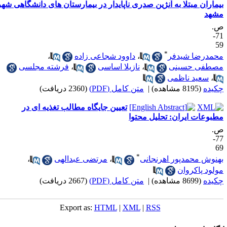
یماران مبتلا به آنژین صدری ناپایدار در بیمارستان های دانشگاهی شهر
شهد
.
71-
5
*
حمدرضا شیدفر
،
داوود شجاعی زاده
،
صطفی حسینی
،
نازیلا اساسی
،
فرشته مجلسی
،
سعید ناظمی
کیده
(8195 مشاهده)
|
متن کامل (PDF)
(2360 دریافت)
تعیین جایگاه مطالب تغذیه ای در
طبوعات ایران: تحلیل محتوا
.
77-
6
*
هنوش محمدپور اهرنجانی
،
مرتضی عبدالهی
،
ولود پاکروان
کیده
(8699 مشاهده)
|
متن کامل (PDF)
(2667 دریافت)
Export as:
HTML
|
XML
|
RSS