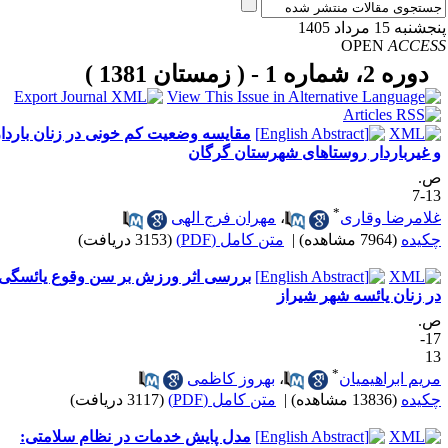
نبه 15 مرداد 1405
OPEN
ACCE
دوره 2، شماره 1 - ( زمستان 1381 )
مقایسه وضعیت کم خونی در زنان باردار
 غیرباردار روستاهای شهرستان گرگان
.
13
*
لامرضا وقاری
،
مهران فرج الهی
کیده
(7964 مشاهده)
|
متن کامل (PDF)
(3153 دریافت)
بررسی اثر ورزش بر سن وقوع یائسگی
ر زنان یائسه شهر شیراز
.
17-
1
*
ریم ابراهیمیان
،
بهروز کاظمی
کیده
(13836 مشاهده)
|
متن کامل (PDF)
(3117 دریافت)
مدل پایش خدمات در نظام سلامتی: