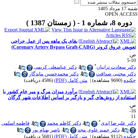
17 مرداد 1405
OPEN
ACCE
دوره 8، شماره 1 - ( زمستان 1387 )
بقای یک ماهه پس از عمل جراحی
ویض عروق کرونر (Coronary Artery Bypass Graft-CABG)
.
10
*
کتر سعادت ترابیان
،
دکتر عباسعلی کریمی
،
کتر مجتبی صداقت
،
دکتر محمدحسین ماندگار
کیده
(9690 مشاهده)
|
متن کامل (PDF)
(4586 دریافت)
برآورد میزان مرگ و میر خام کشور با
ستفاده از روش‌های گیر و بازگیر بر اساس اطلاعات شهر گرگان
.
16-
1
*
کتر علیرضا ابدی
،
دکتر کاظم محمد
،
فاطمه اسلمی
،
دکتر حمید علوی مجد
،
ناصر بهنام پور
کیده
(9112 مشاهده)
|
متن کامل (PDF)
(5681 دریافت)