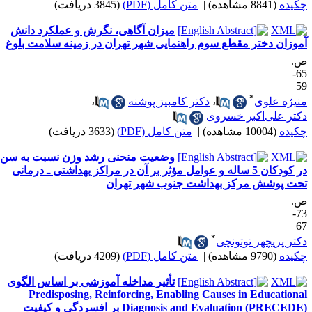
کیده
(8841 مشاهده)
|
متن کامل (PDF)
(3845 دریافت)
میزان آگاهی، نگرش و عملکرد دانش
موزان دختر مقطع سوم راهنمایی شهر تهران در زمینه سلامت بلوغ
.
65-
5
*
نیژه علوی
،
دکتر کامبیز پوشنه
،
کتر علی‌اکبر خسروی
کیده
(10004 مشاهده)
|
متن کامل (PDF)
(3633 دریافت)
وضعیت منحنی رشد وزن نسبت به سن
در کودکان 5 ساله و عوامل مؤثر بر آن در مراکز بهداشتی ـ درمانی
حت پوشش مرکز بهداشت جنوب شهر تهران
.
73-
6
*
کتر پریچهر توتونچی
کیده
(9790 مشاهده)
|
متن کامل (PDF)
(4209 دریافت)
تأثیر مداخله آموزشی بر اساس الگوی
Predisposing, Reinforcing, Enabling Causes in Educationa
Diagnosis and Evaluation (PRECEDE) بر افسردگی و کیفیت