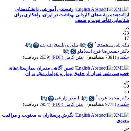
رتبه‌بندی‌ آموزشی‌ دانشکده‌های
رائه‌دهنده رشته‌های کاردانی بهداشت در ایران‌، راهکاری‌ برای‌
ناسایی‌ نقاط‌ قوت‌ و ضعف‌
.
23-
1
*
کتر آیین محمدی
،
دکتر ریتا مجتهد زاده
،
کتر حمیدرضا فرخ اسلاملو
کیده
(7391 مشاهده)
|
متن کامل (PDF)
(2639 دریافت)
تعیین آگاهی مدیران بیمارستان‌های
صوصی شهر تهران از حقوق بیمار و عوامل مؤثر بر آن
.
30-
2
*
کتر محمد عرب
،
اصغر زارعی
کیده
(9778 مشاهده)
|
متن کامل (PDF)
(2954 دریافت)
نگرش پرستاران به معنویت و مراقبت
عنوی
.