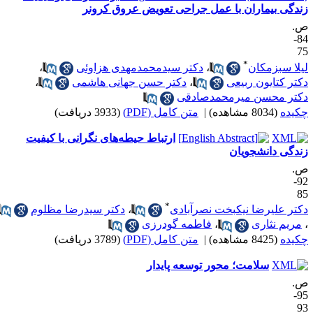
ندگی بیماران با عمل جراحی تعویض عروق کرونر
.
84-
7
*
یلا سبزمکان
،
دکتر سیدمحمدمهدی هزاوئی
،
کتر کتایون ربیعی
،
دکتر حسن جهانی هاشمی
،
کتر محسن میرمحمدصادقی
کیده
(8034 مشاهده)
|
متن کامل (PDF)
(3933 دریافت)
ارتباط حیطه‌های نگرانی با کیفیت
ندگی دانشجویان
.
92-
8
*
کتر علیرضا نیکبخت نصرآبادی
،
دکتر سیدرضا مظلوم
مریم نثاری
،
فاطمه گودرزی
کیده
(8425 مشاهده)
|
متن کامل (PDF)
(3789 دریافت)
سلامت؛ محور توسعه پایدار
.
95-
9