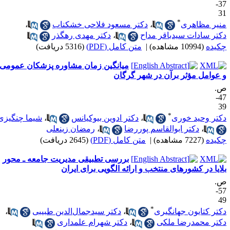
37-
3
*
نیر مظاهری
،
دکتر مسعود فلاحی خشکناب
،
کتر سادات سیدباقر مداح
،
دکتر مهدی رهگذر
کیده
(10994 مشاهده)
|
متن کامل (PDF)
(5316 دریافت)
میانگین زمان مشاوره پزشکان عمومی
 عوامل مؤثر برآن در شهر گرگان
.
47-
3
*
کتر وحید خوری
،
دکتر ادوین بیوکیانس
،
شیما چنگیزی
،
دکتر ابوالقاسم پوررضا
،
رمضان زینعلی
کیده
(7227 مشاهده)
|
متن کامل (PDF)
(2645 دریافت)
بررسی تطبیقی مدیریت جامعه ـ محور
لایا در کشورهای منتخب و ارائه الگویی برای ایران
.
57-
4
*
کتر کتایون جهانگیری
،
دکتر سیدجمال‌الدین طبیبی
،
کتر محمدرضا ملکی
،
دکتر شهرام علمداری