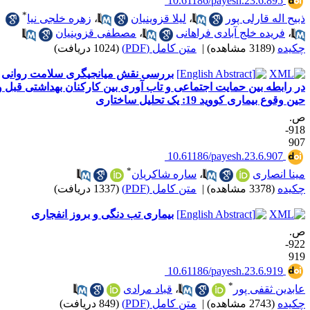
‎ 10.61186/payesh.23.6.895
*
بیح اله قارلی پور
،
لیلا قزوینیان
،
زهره خلجی نیا
،
فریده خلج آبادی فراهانی
،
مصطفی قزوینیان
کیده
(3189 مشاهده)
|
متن کامل (PDF)
(1024 دریافت)
بررسی نقش میانجیگری سلامت روانی
ر رابطه بین حمایت اجتماعی و تاب آوری بین کارکنان بهداشتی قبل و
ن وقوع بیماری کووید 19: یک تحلیل ساختاری
.
918-
90
‎ 10.61186/payesh.23.6.907
*
ینا انصاری
،
ساره شاکریان
کیده
(3378 مشاهده)
|
متن کامل (PDF)
(1337 دریافت)
بیماری تب دنگی و بروز انفجاری
.
922-
91
‎ 10.61186/payesh.23.6.919
*
ابدین ثقفی پور
،
قباد مرادی
کیده
(2743 مشاهده)
|
متن کامل (PDF)
(849 دریافت)