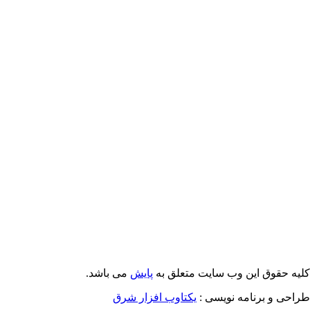
Email: info@Payeshjournal.ir
Web sites: http://www.Payeshjournal.ir
http://www.ihsr.ac.ir
یه حقوق این وب سایت متعلق به
پایش
می باشد.
احی و برنامه نویسی :
یکتاوب افزار شرق