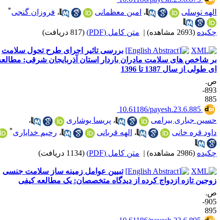
*
لهه توسلی
،
امین معظمانی
،
فروزان گنجی
کیده
(2693 مشاهده)
|
متن کامل (PDF)
(817 دریافت)
بررسی تاثیر اجرای طرح تحول سلامت
ر شاخص های سلامت مادران باردار استان آذربایجان شرقی: مطالعه
 طولی از سال 1387 تا 1396
.
893-
88
‎ 10.61186/payesh.23.6.885
سین جباری بیرامی
،
پریسا یوشاری
،
*
اود قره خانی
،
الهه قربانی
،
رحیم خدایاری
کیده
(2986 مشاهده)
|
متن کامل (PDF)
(1134 دریافت)
تبیین عوامل زمینه ساز سلامت جنسی
وجین تازه ازدواج کرده از دیدگاه متخصصان: یک مطالعه کیفی
.
905-
89