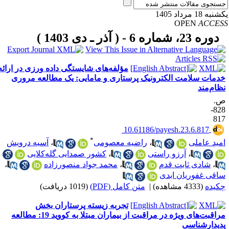
به 18 مرداد 1405
OPEN
ACCE
دوره 23، شماره 6 - ( آذر ـ دی 1403 )
مؤلفه‌های شایستگی داده ورزی در ارائه
دمات سلامت الکترونیک پرستاری و مامایی: یک مطالعه مروری
ظام‌مند
.
828-
81
‎ 10.61186/payesh.23.6.817
*
مید عاملی
،
راضیه معصومی
،
آسیه درویش
،
آرزو راستی
،
کشور صمدایی گله‌کلایی
،
شادی ثابت قدم
،
محمد جواد منصورزاده
،
اقی غفوریان ابدی
کیده
(4333 مشاهده)
|
متن کامل (PDF)
(1019 دریافت)
تجربه زیسته پرستاران بخش
مراقبت‌های ویژه در مراقبت از بیماران مبتلا به کووید 19: مطالعه
دیدارشناسی