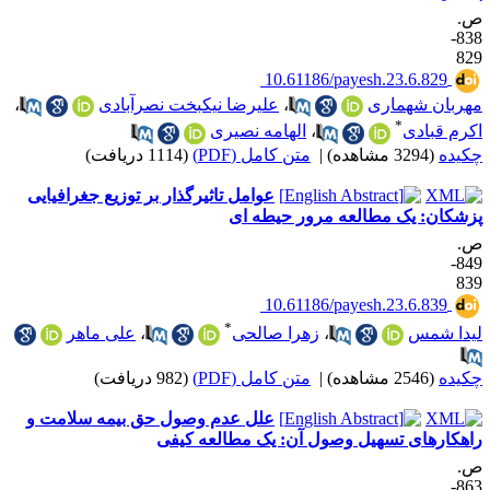
.
838-
82
‎ 10.61186/payesh.23.6.829
هربان شهماری
،
علیرضا نیکبخت نصرآبادی
،
*
کرم قبادی
،
الهامه نصیری
کیده
(3294 مشاهده)
|
متن کامل (PDF)
(1114 دریافت)
عوامل تاثیرگذار بر توزیع جغرافیایی
زشکان: یک مطالعه مرور حیطه ای
.
849-
83
‎ 10.61186/payesh.23.6.839
*
یدا شمس
،
زهرا صالحی
،
علی ماهر
کیده
(2546 مشاهده)
|
متن کامل (PDF)
(982 دریافت)
علل عدم وصول حق بیمه سلامت و
اهکارهای تسهیل وصول آن: یک مطالعه کیفی
.
863-