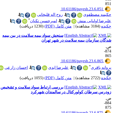
85
‎ 10.61186/payesh.23.6.851
کیمه مصطفوی
،
روح اله قلیخانی
،
*
لیرضا اولیایی منش
،
امیرحسین تکیان
کیده
(3184 مشاهده)
|
متن کامل (PDF)
(1230 دریافت)
سنجش سواد بیمه سلامت در بین بیمه
دگان سازمان بیمه سلامت در شهر تهران
.
874-
86
‎ 10.61186/payesh.23.6.865
*
روانه باقری
،
علیرضا ابدی
،
احسان زارعی
کیده
(2722 مشاهده)
|
متن کامل (PDF)
(1055 دریافت)
بررسی ارتباط سواد سلامت و تشخیص
ودرس سرطان کولورکتال‌ در سالمندان شهرکرد
.
884-
87
‎ 10.61186/payesh.23.6.875