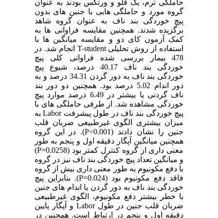
حاملگی ترم، یک قلو و ورتکس بودند به عنوان
گروه مورد و حاملگی هایی با جنین های بدون
پیچ خوردگی بند ناف به عنوان گروه شاهد
برگزیده شدند. همچنین مقایسه فراوانی ها به
کمک آزمون کای دو و مقایسه میانگین ها با
استفاده از روش تحلیلی T-student انجام شد. در
478 بیمار بررسی شده فراوانی کلی پیچ
خوردگی بند ناف 40.17 درصد، شیوع پیچ
خوردگی بند ناف به دور گردن 34.31 درصد و به
دور اندام 5.02 درصد بود. همچنین دو دور بند
ناف گردنی یا بیشتر در 6.49 درصد موارد پیچ
خوردگی مشاهده شد. از طرفی حاملگی های با
پیچ خوردگی بند ناف در طول پیشرفت Labor به
میزان بیشتری الگوی غیرطبیعی ضربان قلب
جنین را نشان دادند (0.001>P). در این گروه
همچنین میانگین آپگار دقیقه اول و پنجم به طور
معنی داری از گروه کنترل کمتر بود (0.0258=P)
و میانگین تعداد پیچ خوردگی بند ناف نیز در گروه
با دفع مکونیوم به طور معنی داری بیش از گروه
فاقد دفع مکونیوم بود (0.024=P). بنابراین پیچ
خوردگی بند ناف به دور گردن یا اندام های جنین
با خطر بیشتر دفع مکونیوم، الگوی غیرطبیعی
ضربان قلب جنین در طول Labor و آپگار پایین
دقیقه اول و پنجم در ارتباط است. همچنین در