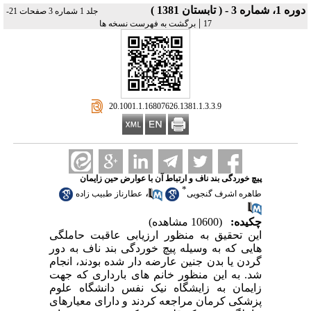
دوره 1، شماره 3 - ( تابستان 1381 )
جلد 1 شماره 3 صفحات 21-
|
17
برگشت به فهرست نسخه ها
‎ 20.1001.1.16807626.1381.1.3.3.9
پیچ خوردگی بند ناف و ارتباط آن با عوارض حین زایمان
*
،
طاهره اشرف گنجویی
عطارناز طبیب زاده
چکیده:
(10600 مشاهده)
این تحقیق به منظور ارزیابی عاقبت حاملگی
هایی که به وسیله پیچ خوردگی بند ناف به دور
گردن یا بدن جنین عارضه دار شده بودند، انجام
شد. به این منظور خانم های بارداری که جهت
زایمان به زایشگاه نیک نفس دانشگاه علوم
پزشکی کرمان مراجعه کردند و دارای معیارهای