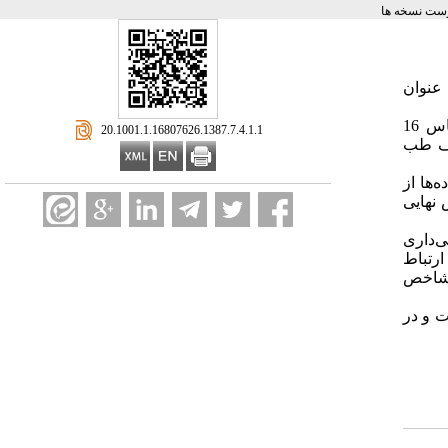
ست نسخه ها
عنوان
داده‌های مورد نیاز (شامل داده‌های جمعیت شناختی، تحصیلات، اشتغال درآمدزا، محل سکونت، شاخص دارایی‌های رفاهی خانوار (بر اساس 16
‎ 20.1001.1.16807626.1387.7.4.1.1
لف طب
. داده‌ها از
تهران در پردازش نهایی
‌داری
ارتباط
 شاخص
ت و در