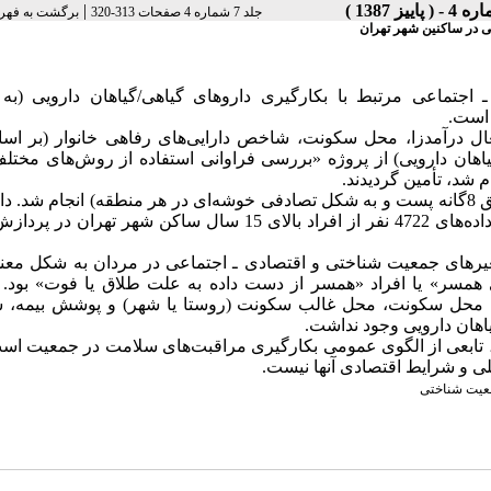
|
جلد 7 شماره 4 صفحات 313-320
برگشت به فهر
ی در ساکنین شهر تهران
جتماعی مرتبط با بکارگیری داروهای گیاهی/گیاهان دارویی (به 
 است.
اهان دارویی) از پروژه «بررسی فراوانی استفاده از روش‌های مخت
نمونه گیری به شکل چند مرحله‌ای (متناسب با جمعیت هر یک از مناطق 8گانه پست و به شکل تصادفی خوشه‌ای در هر منطقه) انجام شد
طریق پرسشگری مستقیم از خود افراد فراهم شده است. در نهایت، داده‌های 4722 نفر از افراد بالای 15 سال ساکن شهر 
غیرهای جمعیت شناختی و اقتصادی ـ اجتماعی در مردان به شکل معنی
ای همسر» یا افراد «همسر از دست داده به علت طلاق یا فوت» بود. 
 محل سکونت، محل غالب سکونت (روستا یا شهر) و پوشش بیمه،
اهان دارویی وجود نداشت.
ی، تابعی از الگوی عمومی بکارگیری مراقبت‌های سلامت در جمعیت اس
ی و شرایط اقتصادی آنها نیست.
عیت شناختی