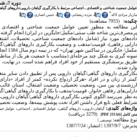
دوره 7، شماره 4 - ( پاییز 1387 )
عوامل جمعیت شناختی و اقتصادی ـ اجتماعی مرتبط با بکارگیری گیاهان دارویی/داروهای گیاه
*
،
،
مازیار مرادی لاکه
مژده رمضانی
حسن انصاری
چکیده:
(7955 مشاهده)
این مطالعه به منظور تعیین عوامل جمعیت شناختی و اقتصادی ـ ا
پرمصرف‌ترین شاخه طب سنتی/مکمل/جایگزین در ایران) انجام گرفته
دارایی رفاهی)، قومیت/مذهب و وضعیت بکارگیری داروهای گیاهی/گی
مکمل/ جایگزین در ساکنین شهر تهران» که در نیمه دوم سال 1384 انجام شد، تأمین گردیدند.
وارد شدند.
بکارگیری داروهای گیاهی/گیاهان دارویی پس از تطبیق دادن سایر مت
کمتر از زنان و در افراد «هرگز ازدواج نکرده» کمتر از افراد «دار
ارزشمندی بین سن، وضعیت تحصیلی، وضعیت اشتغال، استان غالب
دارایی‌های رفاهی خانوار، قومیت/مذهب با بکارگیری داروهای گیاهی/گی
به نظر می‌رسد الگوی کنونی بکارگیری داروهای گیاهی/گیاهان داروی
شرایط فعلی تابع قرار داشتن افراد تحت پوشش بیمه‌ها، وضعیت تحصیل
واژه‌های کلیدی:
،
،
،
گیاهان دارویی
داروهای گیاهی
عوامل اقتصادی ـ اجتماعی
عوامل جم
(3279 دریافت)
متن کامل
[PDF 233 kb]
نوع مطالعه:
|
توصیفی
پذیرش: 1397/9/7 | انتشار: 1387/7/24