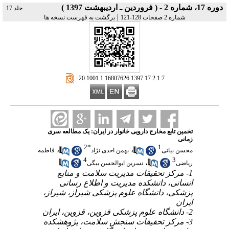
دوره 17، شماره 2 - ( فروردین ـ اردیبهشت 1397 )
جلد 17
|
شماره 2 صفحات 128-121
برگشت به فهرست نسخه ها
‎ 20.1001.1.16807626.1397.17.2.1.7
تخمین تابع مخارج دارویی خانوار در ایران: یک مطالعه سری
زمانی
2
*
1
،
،
محسن بیاتی
بهمن احدی نژاد
فاطمه
4
3
،
ریاضی
نسرین ابوالحسن بیگی
1- مرکز تحقیقات مدیریت سلامت و منابع
انسانی، دانشکده مدیریت و اطلاع رسانی
پزشکی، دانشگاه علوم پزشکی شیراز، شیراز،
ایران
2- دانشگاه علوم پزشکی قزوین، قزوین، ایران
3- مرکز تحقیقات سنجش سلامت، پژوهشکده