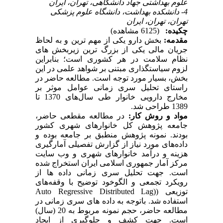
علوم بهداشتی جهاد دانشگاهی، تهران، ایران
4- دانشکده بهداشت، دانشگاه علوم پزشکی
تهران، تهران، ایران
چکیده:
(6125 مشاهده)
مقدمه:
بخش دارو یکی از مهم ترین و به لحاظ
جریان مالی یکی از بزرگ ترین زیربخش های
نظام سلامت در هر کشوری است؛ بنابراین
لزوم سیاستگذاری مبتنی بر شواهد علمی در این
بخش، بسیار مورد توجه است. مطالعه حاضر در
راستای تحلیل سری زمانی عوامل موثر بر
مخارج دارویی خانوار طی سال‌های 1370 تا
1389 طراحی شد.
مواد و روش کار:
در مطالعه مقطعی حاضر،
جامعه پژوهش کل خانوارهای شهری کشور
بودند. نمونه پژوهش منطبق بر جامعه بوده و
داده‌های مورد نیاز از گزارش تفصیلی آمارگیری
هزینه و درآمد خانوارهای شهری و وب سایت
مرکز آمار جمهوری اسلامی ایران استخراج شده
است. جهت تحلیل سری زمانی داده ها از
رویکرد تجمعی و الگوخود توضیح با وقفه‌های
توزیعی ((Auto Regressive Distributed Lag
استفاده شد. باتوجه به داده های سری زمانی در
مطالعه حاضر، حجم نمونه مربوط به 20 (سال)
است. جهت کشف و جلوگیری از ایجاد