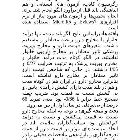
رگرسیون کاذب، آزمون‌ های ایستایی و هم
انباشتگی باند قبل از برآورد الگو انجام شد. برای
انجام تخمین‌ها و آزمون های مورد نیاز از نرم
افزارهای Eviews7 و Microfit5 استفاده شده
است.
یافته ها:
براساس نتایج الگو بلند مدت، تنها درآمد
خانوار با مخارج دارو رابطه معنادار و مستقیم
داشت. متغیرهای قیمت دارو و مخارج ویزیت
پزشکی تاثیر معنادار بر مخارج دارویی خانوار
نداشتند. در الگو کوتاه مدت درآمد خانوار و
مخارج ویزیت پزشک به ترتیب ضرایب 0/27 و
1/05 داشتند، در حالی که شاخص قیمت دارو
تاثیر معنادار بر مخارج دارو نداشته است.
بنابراین مخارج دارو در ایران هم در کوتاه مدت
و هم در بلند مدت دارای کشش درآمدی پایین، و
بی کشش نسبت به قیمت بود. ضریب جمله
تصحیح خطا برابر با 0/66- بود. یعنی تقریباً 66
درصد از بی‌تعادلی در سال اول از بین می‌رود.
بحث و نتیجه گیری:
با توجه به اینکه مخارج دارو
نسبت به قیمت بی‌کشش و نسبت به درآمد
کم‌کشش بود، سیاستگذاران سلامت باید در
اتخاذ سیاست‌های موثر بر قیمت دارو از جمله
تعرفه‌گذاری و یارانه‌دهی ملاحظات دقیقی را در